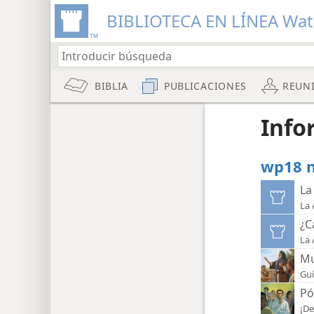
BIBLIOTECA EN LÍNEA Wa
BIBLIA
PUBLICACIONES
REUN
Info
wp18 n
La
La 
¿C
La 
Mu
Guí
Pó
¡De