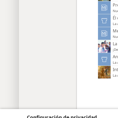
Pr
Nue
Él
La 
Me
Nue
La
¡De
An
La 
In
La 
Copyright
© 2026 Watch Tower Bible and Tract Soc
Configuración de privacidad