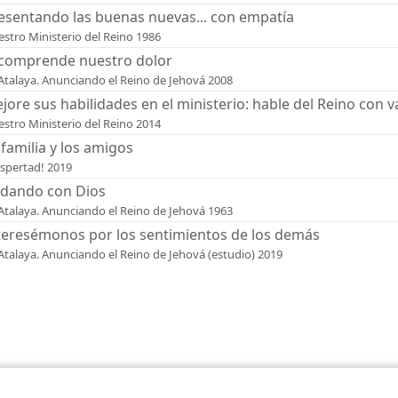
esentando las buenas nuevas... con empatía
stro Ministerio del Reino 1986
 comprende nuestro dolor
Atalaya. Anunciando el Reino de Jehová 2008
jore sus habilidades en el ministerio: hable del Reino con v
stro Ministerio del Reino 2014
 familia y los amigos
spertad! 2019
dando con Dios
Atalaya. Anunciando el Reino de Jehová 1963
teresémonos por los sentimientos de los demás
Atalaya. Anunciando el Reino de Jehová (estudio) 2019
iety of Pennsylvania
Condiciones de uso
Política de privacidad
Configura