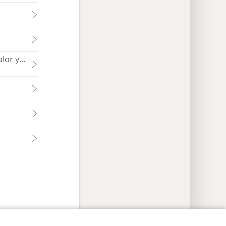
alor y convicción
ción de privacidad
Iniciar sesión
JW.ORG