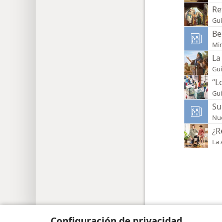
Re
Guí
Be
Min
La
Guí
“L
Guí
Su
Nue
¿R
La 
Copyright
© 2026 Watch Tower Bible and Tract Soc
Configuración de privacidad