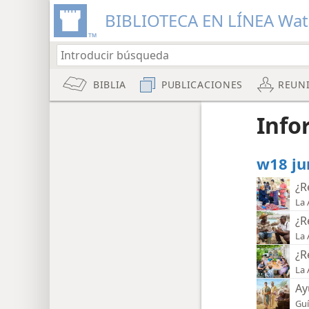
BIBLIOTECA EN LÍNEA Wa
BIBLIA
PUBLICACIONES
REUN
Info
w18 ju
¿R
La 
¿R
La 
¿R
La 
Ay
Guí