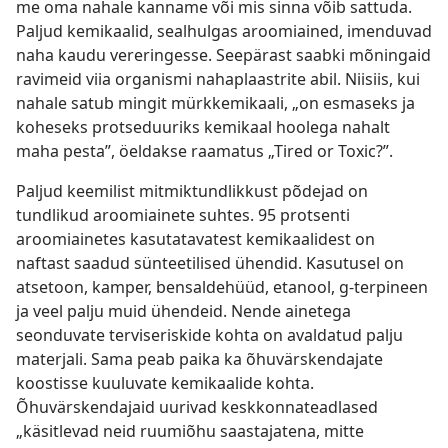
me oma nahale kanname või mis sinna võib sattuda.
Paljud kemikaalid, sealhulgas aroomiained, imenduvad
naha kaudu vereringesse. Seepärast saabki mõningaid
ravimeid viia organismi nahaplaastrite abil. Niisiis, kui
nahale satub mingit mürkkemikaali, „on esmaseks ja
koheseks protseduuriks kemikaal hoolega nahalt
maha pesta”, öeldakse raamatus „Tired or Toxic?”.
Paljud keemilist mitmiktundlikkust põdejad on
tundlikud aroomiainete suhtes. 95 protsenti
aroomiainetes kasutatavatest kemikaalidest on
naftast saadud sünteetilised ühendid. Kasutusel on
atsetoon, kamper, bensaldehüüd, etanool, g-terpineen
ja veel palju muid ühendeid. Nende ainetega
seonduvate terviseriskide kohta on avaldatud palju
materjali. Sama peab paika ka õhuvärskendajate
koostisse kuuluvate kemikaalide kohta.
Õhuvärskendajaid uurivad keskkonnateadlased
„käsitlevad neid ruumiõhu saastajatena, mitte