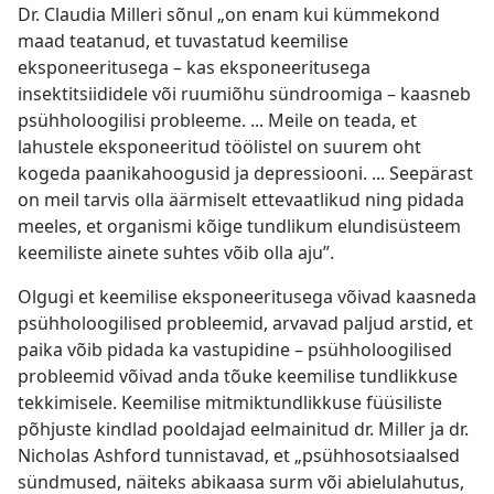
Dr. Claudia Milleri sõnul „on enam kui kümmekond
maad teatanud, et tuvastatud keemilise
eksponeeritusega – kas eksponeeritusega
insektitsiididele või ruumiõhu sündroomiga – kaasneb
psühholoogilisi probleeme. ... Meile on teada, et
lahustele eksponeeritud töölistel on suurem oht
kogeda paanikahoogusid ja depressiooni. ... Seepärast
on meil tarvis olla äärmiselt ettevaatlikud ning pidada
meeles, et organismi kõige tundlikum elundisüsteem
keemiliste ainete suhtes võib olla aju”.
Olgugi et keemilise eksponeeritusega võivad kaasneda
psühholoogilised probleemid, arvavad paljud arstid, et
paika võib pidada ka vastupidine – psühholoogilised
probleemid võivad anda tõuke keemilise tundlikkuse
tekkimisele. Keemilise mitmiktundlikkuse füüsiliste
põhjuste kindlad pooldajad eelmainitud dr. Miller ja dr.
Nicholas Ashford tunnistavad, et „psühhosotsiaalsed
sündmused, näiteks abikaasa surm või abielulahutus,