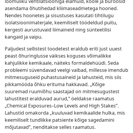
loomuliku ventilatsiooniga elamuid, koole ja büroosid
asendama õhutihedad kliimaseadmetega hooned.
Nendes hoonetes ja sisustuses kasutati tihtilugu
isolatsioonimaterjale, keemiliselt töödeldud puitu,
kergesti aurustuvaid liimaineid ning sünteetilisi
kangaid ja vaipu.
Paljudest sellistest toodetest eraldub eriti just uuest
peast õhuringlusse väikses koguses võimalikke
kahjulikke kemikaale, näiteks formaldehüüdi. Seda
probleemi süvendavad veelgi vaibad, millesse imendub
mitmesuguseid puhastusaineid ja lahusteid, mis siis
pikkamööda õhku erituma hakkavad. „Kõige
suuremad ruumiõhu saastajad on mitmesugustest
lahustitest eralduvad aurud,” öeldakse raamatus
„Chemical Exposures–Low Levels and High Stakes”.
Lahustid omakorda „kuuluvad kemikaalide hulka, mis
keemiliselt tundlikke patsiente kõige sagedamini
mõjutavad”, nenditakse selles raamatus.