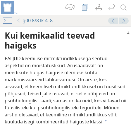
g00 8/8 lk 4–8
Kui kemikaalid teevad
haigeks
PALJUD keemilise mitmiktundlikkusega seotud
aspektid on mõistatuslikud. Arusaadavalt on
meedikute hulgas haiguse olemuse kohta
märkimisväärseid lahkarvamusi. On arste, kes
arvavad, et keemilisel mitmiktundlikkusel on füüsilised
põhjused; teised jälle usuvad, et selle põhjused on
psühholoogilist laadi; samas on ka neid, kes viitavad nii
füüsilistele kui psühholoogilistele teguritele. Mõned
arstid oletavad, et keemiline mitmiktundlikkus võib
kuuluda isegi kombineeritud haiguste klassi.
a