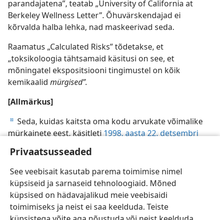
parandajatena”, teatab „University of California at
Berkeley Wellness Letter”. Õhuvärskendajad ei
kõrvalda halba lehka, nad maskeerivad seda.
Raamatus „Calculated Risks” tõdetakse, et
„toksikoloogia tähtsamaid käsitusi on see, et
mõningatel ekspositsiooni tingimustel on kõik
kemikaalid
mürgised”.
[Allmärkus]
Seda, kuidas kaitsta oma kodu arvukate võimalike
d
mürkainete eest, käsitleti
1998. aasta 22. detsembri
ajakirjas „Ärgake!”
.
Privaatsusseaded
See veebisait kasutab parema toimimise nimel
küpsiseid ja sarnaseid tehnoloogiaid. Mõned
küpsised on hädavajalikud meie veebisaidi
toimimiseks ja neist ei saa keelduda. Teiste
küpsistega võite aga nõustuda või neist keelduda.