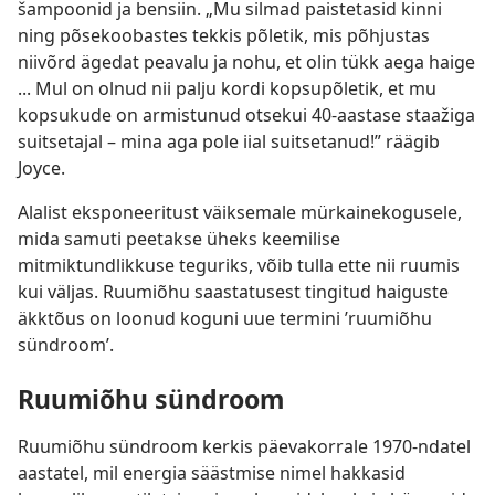
šampoonid ja bensiin. „Mu silmad paistetasid kinni
ning põsekoobastes tekkis põletik, mis põhjustas
niivõrd ägedat peavalu ja nohu, et olin tükk aega haige
... Mul on olnud nii palju kordi kopsupõletik, et mu
kopsukude on armistunud otsekui 40-aastase staažiga
suitsetajal – mina aga pole iial suitsetanud!” räägib
Joyce.
Alalist eksponeeritust väiksemale mürkainekogusele,
mida samuti peetakse üheks keemilise
mitmiktundlikkuse teguriks, võib tulla ette nii ruumis
kui väljas. Ruumiõhu saastatusest tingitud haiguste
äkktõus on loonud koguni uue termini ’ruumiõhu
sündroom’.
Ruumiõhu sündroom
Ruumiõhu sündroom kerkis päevakorrale 1970-ndatel
aastatel, mil energia säästmise nimel hakkasid