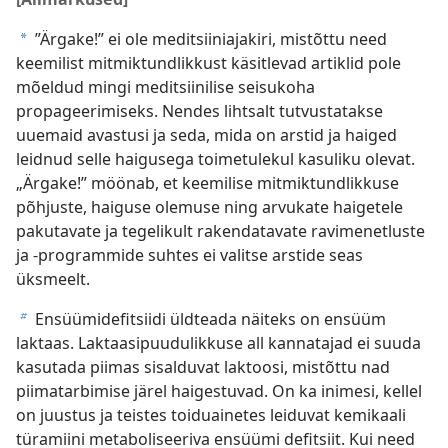
”Ärgake!” ei ole meditsiiniajakiri, mistõttu need
a
keemilist mitmiktundlikkust käsitlevad artiklid pole
mõeldud mingi meditsiinilise seisukoha
propageerimiseks. Nendes lihtsalt tutvustatakse
uuemaid avastusi ja seda, mida on arstid ja haiged
leidnud selle haigusega toimetulekul kasuliku olevat.
„Ärgake!” möönab, et keemilise mitmiktundlikkuse
põhjuste, haiguse olemuse ning arvukate haigetele
pakutavate ja tegelikult rakendatavate ravimenetluste
ja -programmide suhtes ei valitse arstide seas
üksmeelt.
Ensüümidefitsiidi üldteada näiteks on ensüüm
b
laktaas. Laktaasipuudulikkuse all kannatajad ei suuda
kasutada piimas sisalduvat laktoosi, mistõttu nad
piimatarbimise järel haigestuvad. On ka inimesi, kellel
on juustus ja teistes toiduainetes leiduvat kemikaali
türamiini metaboliseeriva ensüümi defitsiit. Kui need