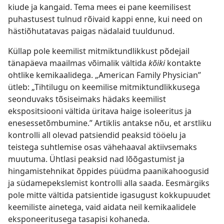
kiude ja kangaid. Tema mees ei pane keemilisest
puhastusest tulnud rõivaid kappi enne, kui need on
hästiõhutatavas paigas nädalaid tuuldunud.
Küllap pole keemilist mitmiktundlikkust põdejail
tänapäeva maailmas võimalik vältida
kõiki
kontakte
ohtlike kemikaalidega. „American Family Physician”
ütleb: „Tihtilugu on keemilise mitmiktundlikkusega
seonduvaks tõsiseimaks hädaks keemilist
ekspositsiooni vältida üritava haige isoleeritus ja
enesessetõmbumine.” Artiklis antakse nõu, et arstliku
kontrolli all olevad patsiendid peaksid tööelu ja
teistega suhtlemise osas vähehaaval aktiivsemaks
muutuma. Ühtlasi peaksid nad lõõgastumist ja
hingamistehnikat õppides püüdma paanikahoogusid
ja südamepekslemist kontrolli alla saada. Eesmärgiks
pole mitte vältida patsientide igasugust kokkupuudet
keemiliste ainetega, vaid aidata neil kemikaalidele
eksponeeritusega tasapisi kohaneda.