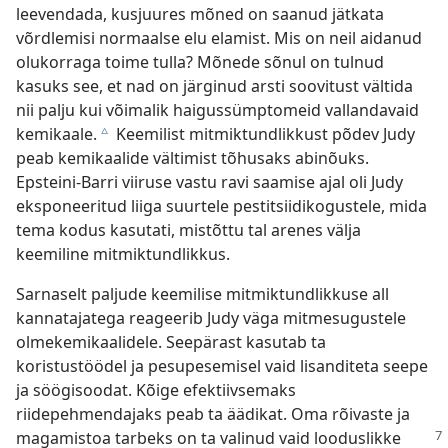
leevendada, kusjuures mõned on saanud jätkata
võrdlemisi normaalse elu elamist. Mis on neil aidanud
olukorraga toime tulla? Mõnede sõnul on tulnud
kasuks see, et nad on järginud arsti soovitust vältida
nii palju kui võimalik haigussümptomeid vallandavaid
kemikaale.
Keemilist mitmiktundlikkust põdev Judy
c
peab kemikaalide vältimist tõhusaks abinõuks.
Epsteini-Barri viiruse vastu ravi saamise ajal oli Judy
eksponeeritud liiga suurtele pestitsiidikogustele, mida
tema kodus kasutati, mistõttu tal arenes välja
keemiline mitmiktundlikkus.
Sarnaselt paljude keemilise mitmiktundlikkuse all
kannatajatega reageerib Judy väga mitmesugustele
olmekemikaalidele. Seepärast kasutab ta
koristustöödel ja pesupesemisel vaid lisanditeta seepe
ja söögisoodat. Kõige efektiivsemaks
riidepehmendajaks peab ta äädikat. Oma rõivaste ja
magamistoa tarbeks on ta valinud
vaid looduslikke