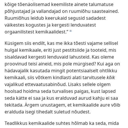
kõige tõenäolisemad keemiliste ainete talumatuse
põhjustajad ja vallandajad on ruumiõhu saasteained.
Ruumiõhus leidub keerukaid segusid sadadest
väikestes kogustes ja kergesti lenduvatest
orgaanilistest kemikaalidest.”
d
Küsigem siis endilt, kas me ikka tõesti vajame sellisel
hulgal kemikaale, eriti just pestitsiide ja tooteid, mis
sisaldavad kergesti lenduvaid lahusteid. Kas oleme
proovinud teisi aineid, mis pole mürgised? Kui aga on
hädavajalik kasutada mingit potentsiaalselt ohtlikku
kemikaali, siis võtkem kindlasti alati tarvitusele
kõik
vajalikud ettevaatusabinõud. Lisaks sellele olgem
hoolsad hoidma seda turvalises paigas, kust lapsed
seda kätte ei saa ja kus eralduvad aurud kahju ei saa
tekitada. Ärgem unustagem, et kemikaalide aure võib
eralduda isegi tihedalt suletud nõudest.
Teadlikkus kemikaalide suhtes hõlmab ka seda, mida