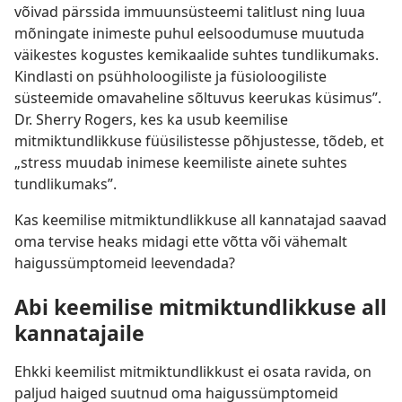
võivad pärssida immuunsüsteemi talitlust ning luua
mõningate inimeste puhul eelsoodumuse muutuda
väikestes kogustes kemikaalide suhtes tundlikumaks.
Kindlasti on psühholoogiliste ja füsioloogiliste
süsteemide omavaheline sõltuvus keerukas küsimus”.
Dr. Sherry Rogers, kes ka usub keemilise
mitmiktundlikkuse füüsilistesse põhjustesse, tõdeb, et
„stress muudab inimese keemiliste ainete suhtes
tundlikumaks”.
Kas keemilise mitmiktundlikkuse all kannatajad saavad
oma tervise heaks midagi ette võtta või vähemalt
haigussümptomeid leevendada?
Abi keemilise mitmiktundlikkuse all
kannatajaile
Ehkki keemilist mitmiktundlikkust ei osata ravida, on
paljud haiged suutnud oma haigussümptomeid