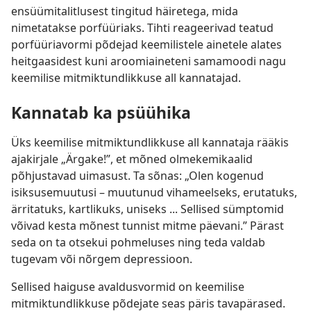
ensüümitalitlusest tingitud häiretega, mida
nimetatakse porfüüriaks. Tihti reageerivad teatud
porfüüriavormi põdejad keemilistele ainetele alates
heitgaasidest kuni aroomiaineteni samamoodi nagu
keemilise mitmiktundlikkuse all kannatajad.
Kannatab ka psüühika
Üks keemilise mitmiktundlikkuse all kannataja rääkis
ajakirjale „Ärgake!”, et mõned olmekemikaalid
põhjustavad uimasust. Ta sõnas: „Olen kogenud
isiksusemuutusi – muutunud vihameelseks, erutatuks,
ärritatuks, kartlikuks, uniseks ... Sellised sümptomid
võivad kesta mõnest tunnist mitme päevani.” Pärast
seda on ta otsekui pohmeluses ning teda valdab
tugevam või nõrgem depressioon.
Sellised haiguse avaldusvormid on keemilise
mitmiktundlikkuse põdejate seas päris tavapärased.