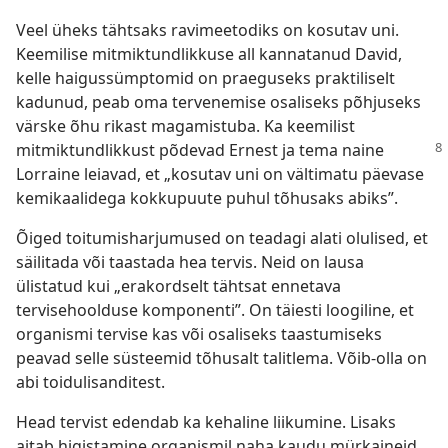
Veel üheks tähtsaks ravimeetodiks on kosutav uni.
Keemilise mitmiktundlikkuse all kannatanud David,
kelle haigussümptomid on praeguseks praktiliselt
kadunud, peab oma tervenemise osaliseks põhjuseks
värske õhu rikast magamistuba. Ka keemilist
mitmiktundlikkust
põdevad Ernest ja tema naine
Lorraine leiavad, et „kosutav uni on vältimatu päevase
kemikaalidega kokkupuute puhul tõhusaks abiks”.
Õiged toitumisharjumused on teadagi alati olulised, et
säilitada või taastada hea tervis. Neid on lausa
ülistatud kui „erakordselt tähtsat ennetava
tervisehoolduse komponenti”. On täiesti loogiline, et
organismi tervise kas või osaliseks taastumiseks
peavad selle süsteemid tõhusalt talitlema. Võib-olla on
abi toidulisanditest.
Head tervist edendab ka kehaline liikumine. Lisaks
aitab higistamine organismil naha kaudu mürkaineid