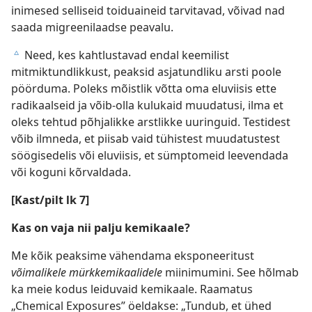
inimesed selliseid toiduaineid tarvitavad, võivad nad
saada migreenilaadse peavalu.
Need, kes kahtlustavad endal keemilist
c
mitmiktundlikkust, peaksid asjatundliku arsti poole
pöörduma. Poleks mõistlik võtta oma eluviisis ette
radikaalseid ja võib-olla kulukaid muudatusi, ilma et
oleks tehtud põhjalikke arstlikke uuringuid. Testidest
võib ilmneda, et piisab vaid tühistest muudatustest
söögisedelis või eluviisis, et sümptomeid leevendada
või koguni kõrvaldada.
[Kast/pilt lk 7]
Kas on vaja nii palju kemikaale?
Me kõik peaksime vähendama eksponeeritust
võimalikele mürkkemikaalidele
miinimumini. See hõlmab
ka meie kodus leiduvaid kemikaale. Raamatus
„Chemical Exposures” öeldakse: „Tundub, et ühed