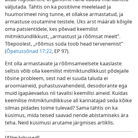
väljutada. Tähtis on ka positiivne meelelaad ja
huumorimeel ning tunne, et ollakse armastatud, ja
armastuse osutamine teistele. Üks arst määrab kõigile
oma patsientidele, kes põevad keemilist
mitmiktundlikkust, „armastust ja rõõmsat meelt”.
Tõepoolest, „rõõmus süda toob head tervenemist”
(
Õpetussõnad 17:22
, EP 97).
Ent olla armastavate ja rõõmsameelsete kaaslaste
seltsis võib olla keemilist mitmiktundlikkust põdejaile
tõsine probleem, sest nad ei suuda taluda ei
aroomiaineid, puhastusvahendeid, desodorante ega
muid igapäevaelus nii tavalisi keemilisi aineid. Kuidas
keemilise mitmiktundlikkuse all kannatajad seda kõike
silmas pidades toime tulevad? Sama tähtis on ka
küsimus, mida teised saavad nende abistamiseks ära
teha. Neid küsimusi arutame järgmises artiklis.
[Allmärkused]