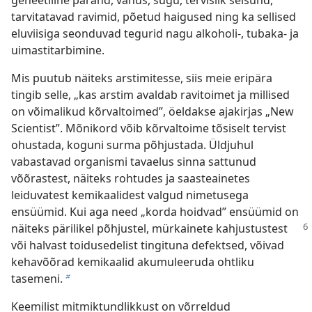
geneetiline pärand, vanus, sugu, tervislik seisund,
tarvitatavad ravimid, põetud haigused ning ka sellised
eluviisiga seonduvad tegurid nagu alkoholi-, tubaka- ja
uimastitarbimine.
Mis puutub näiteks arstimitesse, siis meie eripära
tingib selle, „kas arstim avaldab ravitoimet ja millised
on võimalikud kõrvaltoimed”, öeldakse ajakirjas „New
Scientist”. Mõnikord võib kõrvaltoime tõsiselt tervist
ohustada, koguni surma põhjustada. Üldjuhul
vabastavad organismi tavaelus sinna sattunud
võõrastest, näiteks rohtudes ja saasteainetes
leiduvatest kemikaalidest valgud nimetusega
ensüümid. Kui aga need „korda hoidvad” ensüümid on
näiteks
pärilikel põhjustel, mürkainete kahjustustest
või halvast toidusedelist tingituna defektsed, võivad
kehavõõrad kemikaalid akumuleeruda ohtliku
tasemeni.
b
Keemilist mitmiktundlikkust on võrreldud