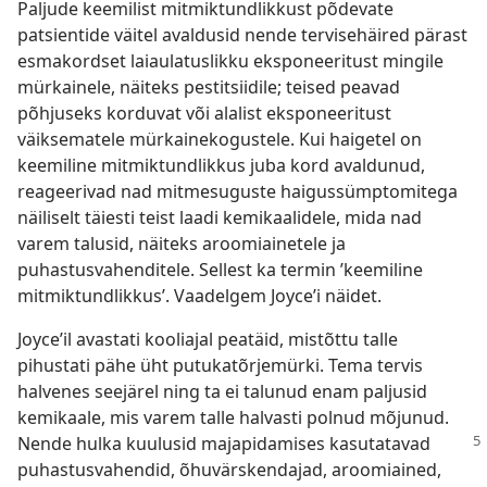
Paljude keemilist mitmiktundlikkust põdevate
patsientide väitel avaldusid nende tervisehäired pärast
esmakordset laiaulatuslikku eksponeeritust mingile
mürkainele, näiteks pestitsiidile; teised peavad
põhjuseks korduvat või alalist eksponeeritust
väiksematele mürkainekogustele. Kui haigetel on
keemiline mitmiktundlikkus juba kord avaldunud,
reageerivad nad mitmesuguste haigussümptomitega
näiliselt täiesti teist laadi kemikaalidele, mida nad
varem talusid, näiteks aroomiainetele ja
puhastusvahenditele. Sellest ka termin ’keemiline
mitmiktundlikkus’. Vaadelgem Joyce’i näidet.
Joyce’il avastati kooliajal peatäid, mistõttu talle
pihustati pähe üht putukatõrjemürki. Tema tervis
halvenes seejärel ning ta ei talunud enam paljusid
kemikaale, mis varem talle halvasti polnud mõjunud.
Nende hulka kuulusid
majapidamises kasutatavad
puhastusvahendid, õhuvärskendajad, aroomiained,