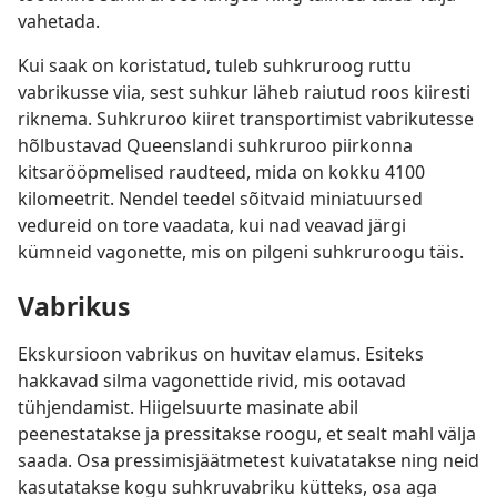
vahetada.
Kui saak on koristatud, tuleb suhkruroog ruttu
vabrikusse viia, sest suhkur läheb raiutud roos kiiresti
riknema. Suhkruroo kiiret transportimist vabrikutesse
hõlbustavad Queenslandi suhkruroo piirkonna
kitsarööpmelised raudteed, mida on kokku 4100
kilomeetrit. Nendel teedel sõitvaid miniatuursed
vedureid on tore vaadata, kui nad veavad järgi
kümneid vagonette, mis on pilgeni suhkruroogu täis.
Vabrikus
Ekskursioon vabrikus on huvitav elamus. Esiteks
hakkavad silma vagonettide rivid, mis ootavad
tühjendamist. Hiigelsuurte masinate abil
peenestatakse ja pressitakse roogu, et sealt mahl välja
saada. Osa pressimisjäätmetest kuivatatakse ning neid
kasutatakse kogu suhkruvabriku kütteks, osa aga