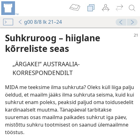
g00 8/8 lk 21–24
Suhkruroog – hiiglane
kõrreliste seas
„ÄRGAKE!” AUSTRAALIA-
KORRESPONDENDILT
MIDA me teeksime ilma suhkruta? Oleks küll liiga palju
öeldud, et maailm jääks ilma suhkruta seisma, kuid kui
suhkrut enam poleks, peaksid paljud oma toidusedelit
kardinaalselt muutma. Tänapäeval tarbitakse
suuremas osas maailma paikades suhkrut iga päev,
mistõttu suhkru tootmisest on saanud ülemaailmne
tööstus.