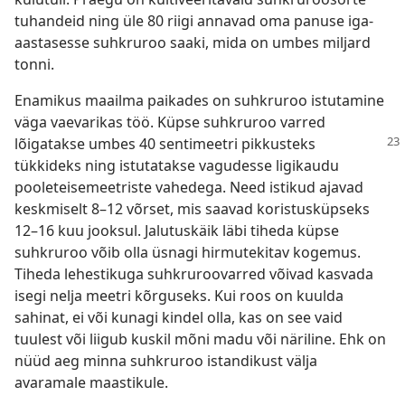
tuhandeid ning üle 80 riigi annavad oma panuse iga-
aastasesse suhkruroo saaki, mida on umbes miljard
tonni.
Enamikus maailma paikades on suhkruroo istutamine
väga vaevarikas töö. Küpse suhkruroo varred
lõigatakse umbes 40 sentimeetri
pikkusteks
tükkideks ning istutatakse vagudesse ligikaudu
pooleteisemeetriste vahedega. Need istikud ajavad
keskmiselt 8–12 võrset, mis saavad koristusküpseks
12–16 kuu jooksul. Jalutuskäik läbi tiheda küpse
suhkruroo võib olla üsnagi hirmutekitav kogemus.
Tiheda lehestikuga suhkruroovarred võivad kasvada
isegi nelja meetri kõrguseks. Kui roos on kuulda
sahinat, ei või kunagi kindel olla, kas on see vaid
tuulest või liigub kuskil mõni madu või näriline. Ehk on
nüüd aeg minna suhkruroo istandikust välja
avaramale maastikule.