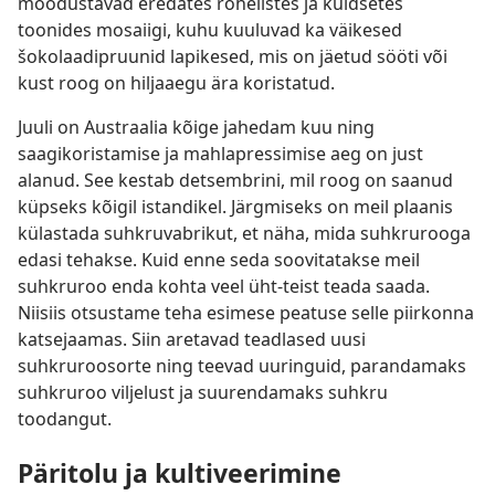
moodustavad eredates rohelistes ja kuldsetes
toonides mosaiigi, kuhu kuuluvad ka väikesed
šokolaadipruunid lapikesed, mis on jäetud sööti või
kust roog on hiljaaegu ära koristatud.
Juuli on Austraalia kõige jahedam kuu ning
saagikoristamise ja mahlapressimise aeg on just
alanud. See kestab detsembrini, mil roog on saanud
küpseks kõigil istandikel. Järgmiseks on meil plaanis
külastada suhkruvabrikut, et näha, mida suhkrurooga
edasi tehakse. Kuid enne seda soovitatakse meil
suhkruroo enda kohta veel üht-teist teada saada.
Niisiis otsustame teha esimese peatuse selle piirkonna
katsejaamas. Siin aretavad teadlased uusi
suhkruroosorte ning teevad uuringuid, parandamaks
suhkruroo viljelust ja suurendamaks suhkru
toodangut.
Päritolu ja kultiveerimine