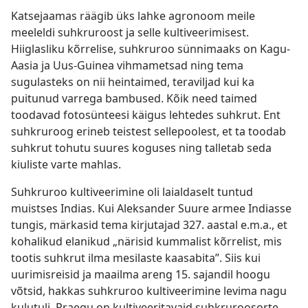
Katsejaamas räägib üks lahke agronoom meile
meeleldi suhkruroost ja selle kultiveerimisest.
Hiiglasliku kõrrelise, suhkruroo sünnimaaks on Kagu-
Aasia ja Uus-Guinea vihmametsad ning tema
sugulasteks on nii heintaimed, teraviljad kui ka
puitunud varrega bambused. Kõik need taimed
toodavad fotosünteesi käigus lehtedes suhkrut. Ent
suhkruroog erineb teistest sellepoolest, et ta toodab
suhkrut tohutu suures koguses ning talletab seda
kiuliste varte mahlas.
Suhkruroo kultiveerimine oli laialdaselt tuntud
muistses Indias. Kui Aleksander Suure armee Indiasse
tungis, märkasid tema kirjutajad 327. aastal e.m.a., et
kohalikud elanikud „närisid kummalist kõrrelist, mis
tootis suhkrut ilma mesilaste kaasabita”. Siis kui
uurimisreisid ja maailma areng 15. sajandil hoogu
võtsid, hakkas suhkruroo kultiveerimine levima nagu
kulutuli. Praegu on kultiveeritavaid suhkruroosorte