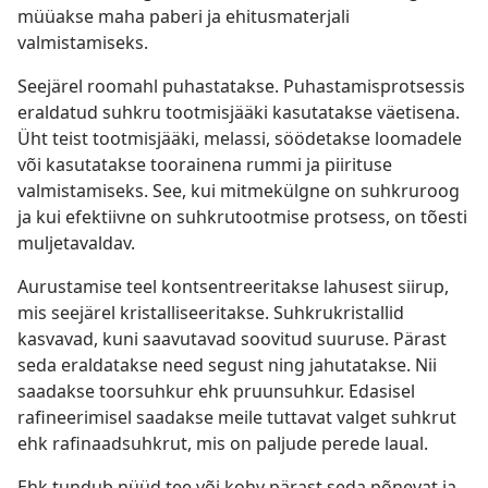
müüakse maha paberi ja ehitusmaterjali
valmistamiseks.
Seejärel roomahl puhastatakse. Puhastamisprotsessis
eraldatud suhkru tootmisjääki kasutatakse väetisena.
Üht teist tootmisjääki, melassi, söödetakse loomadele
või kasutatakse toorainena rummi ja piirituse
valmistamiseks. See, kui mitmekülgne on suhkruroog
ja kui efektiivne on suhkrutootmise protsess, on tõesti
muljetavaldav.
Aurustamise teel kontsentreeritakse lahusest siirup,
mis seejärel kristalliseeritakse. Suhkrukristallid
kasvavad, kuni saavutavad soovitud suuruse. Pärast
seda eraldatakse need segust ning jahutatakse. Nii
saadakse toorsuhkur ehk pruunsuhkur. Edasisel
rafineerimisel saadakse meile tuttavat valget suhkrut
ehk rafinaadsuhkrut, mis on paljude perede laual.
Ehk tundub nüüd tee või kohv pärast seda põnevat ja