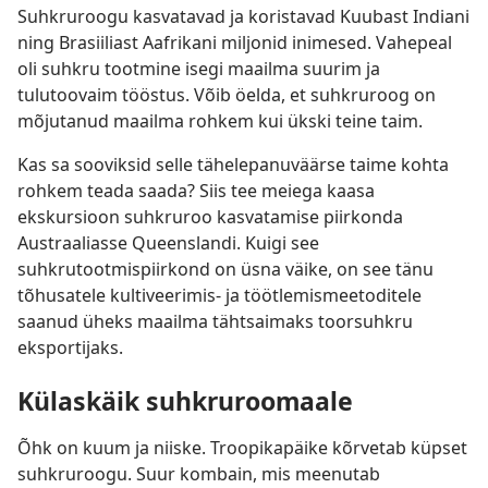
Suhkruroogu kasvatavad ja koristavad Kuubast Indiani
ning Brasiiliast Aafrikani miljonid inimesed. Vahepeal
oli suhkru tootmine isegi maailma suurim ja
tulutoovaim tööstus. Võib öelda, et suhkruroog on
mõjutanud maailma rohkem kui ükski teine taim.
Kas sa sooviksid selle tähelepanuväärse taime kohta
rohkem teada saada? Siis tee meiega kaasa
ekskursioon suhkruroo kasvatamise piirkonda
Austraaliasse Queenslandi. Kuigi see
suhkrutootmispiirkond on üsna väike, on see tänu
tõhusatele kultiveerimis- ja töötlemismeetoditele
saanud üheks maailma tähtsaimaks toorsuhkru
eksportijaks.
Külaskäik suhkruroomaale
Õhk on kuum ja niiske. Troopikapäike kõrvetab küpset
suhkruroogu. Suur kombain, mis meenutab