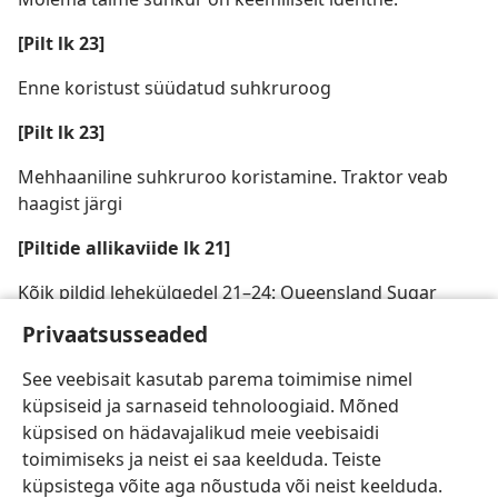
[Pilt lk 23]
Enne koristust süüdatud suhkruroog
[Pilt lk 23]
Mehhaaniline suhkruroo koristamine. Traktor veab
haagist järgi
[Piltide allikaviide lk 21]
Kõik pildid lehekülgedel 21–24: Queensland Sugar
Corporation
Privaatsusseaded
See veebisait kasutab parema toimimise nimel
küpsiseid ja sarnaseid tehnoloogiaid. Mõned
küpsised on hädavajalikud meie veebisaidi
toimimiseks ja neist ei saa keelduda. Teiste
küpsistega võite aga nõustuda või neist keelduda.