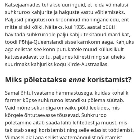
Katsejaamades tehakse uuringuid, et leida võimalusi
suhkruroo kahjurite ja haiguste vastu võitlemiseks.
Paljusid pingutusi on krooninud mõningane edu, ent
mitte siiski kõiki. Näiteks, kui 1935. aastal püüti
hävitada suhkruroole palju kahju tekitanud mardikat,
toodi Põhja-Queenslandi sisse kärnkonn aaga. Kahjuks
aga eelistas see konn putukatele muud külluslikult
kättesaadavat toitu, paljunes kiiresti ning sai üheks
suurimaks kahjuriks kogu Kirde-Austraalias.
Miks põletatakse
enne
koristamist?
Samal õhtul vaatame hämmastusega, kuidas kohalik
farmer küpse suhkruroo istandiku põlema süütab.
Vaid mõne sekundiga on väike põld leekides, mis
kõrgele õhtutaevasse tõusevad. Suhkruroo
põletamine aitab saada lahti lehtedest ja muust, mis
takistab saagi koristamist ning selle edasist töötlemist.
Viimasel ajal aga sellist vaatemängulist põletamist