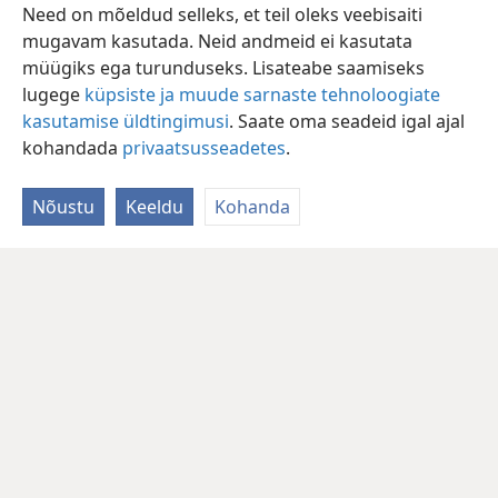
Need on mõeldud selleks, et teil oleks veebisaiti
mugavam kasutada. Neid andmeid ei kasutata
müügiks ega turunduseks. Lisateabe saamiseks
lugege
küpsiste ja muude sarnaste tehnoloogiate
kasutamise üldtingimusi
. Saate oma seadeid igal ajal
kohandada
privaatsusseadetes
.
Nõustu
Keeldu
Kohanda