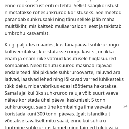
enne rookoristust eriti ei tehta. Sellist saagikoristust
nimetatakse rohesuhkruroo-koristuseks. See meetod
parandab suhkrusaaki ning tänu sellele jääb maha
multšikiht, mis kaitseb mullaerosiooni eest ja takistab
umbrohu kasvamist.
Kuigi paljudes maades, kus tänapäeval suhkruroogu
kultiveeritakse, koristatakse roogu käsitsi, on ikka
enam ja enam riike võtnud kasutusele hiiglasuured
kombainid. Need tohutu suured masinad rajavad
endale teed läbi pikkade suhkruroovarte, raiuvad ära
ladvad, laasivad lehed ning lõikavad varred lühikesteks
tükkideks, mida vabrikus edasi töötlema hakatakse.
Samal ajal kui üks suhkruroo raiuja võib suurt vaeva
nähes koristada ühel päeval keskmiselt 5 tonni
suhkruroogu,
saab ühe kombainiga ilma vaevata
koristada kuni 300 tonni päevas. Igalt istandikult
võetakse tavaliselt mitu saaki, enne kui suhkru
tootmine suhkruroos langeb ning taimed tuleb välja