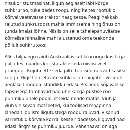
nisukoristusmasinat, liigub aeglaselt läbi kõrge
suhkruroo, tükeldades roogu ning heites rootükid
kõrval veetavasse traktorihaagisesse. Peagi hakkab
raiutud suhkruroost mahla immitsema ning õhus on
tunda imalat lõhna. Niisiis on selle tähelepanuväärse
kõrrelise hinnaline mahl alustanud oma teekonda
põllult suhkrutoosi.
Alles hiljaaegu raiuti Austraalias suhkruroogu käsitsi ja
paljudes maades koristatakse seda niiviisi veel
praegugi. Kujuta ette seda pilti. Töölised raiuvad käsitsi
roogu. Higist nõretavate suhkruroo raiujate rivi liigub
aeglaselt mööda istandikku edasi. Peaaegu sõjaväelise
täpsusega tõmbavad nad ühe käega püstise roo
puhmiku ühele poole, et leida nende mätas. Viuh ja
viuh vihisevad matšeeted, kui töölised maapinna
lähedalt jõuliste liigutustega roogu raiuvad. Visanud
varretükid kõrvale korralikesse ridadesse, liiguvad nad
edasi järgmise puhmiku juurde. Vähehaaval on aga