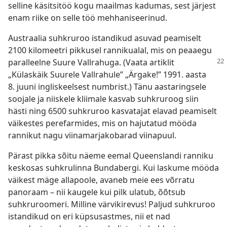
selline käsitsitöö kogu maailmas kadumas, sest järjest
enam riike on selle töö mehhaniseerinud.
Austraalia suhkruroo istandikud asuvad peamiselt
2100 kilomeetri pikkusel rannikualal, mis on peaaegu
paralleelne
Suure Vallrahuga. (Vaata artiklit
„Külaskäik Suurele Vallrahule” „Ärgake!” 1991. aasta
8. juuni ingliskeelsest numbrist.) Tänu aastaringsele
soojale ja niiskele kliimale kasvab suhkruroog siin
hästi ning 6500 suhkruroo kasvatajat elavad peamiselt
väikestes perefarmides, mis on hajutatud mööda
rannikut nagu viinamarjakobarad viinapuul.
Pärast pikka sõitu näeme eemal Queenslandi ranniku
keskosas suhkrulinna Bundabergi. Kui laskume mööda
väikest mäge allapoole, avaneb meie ees võrratu
panoraam – nii kaugele kui pilk ulatub, õõtsub
suhkruroomeri. Milline värvikirevus! Paljud suhkruroo
istandikud on eri küpsusastmes, nii et nad