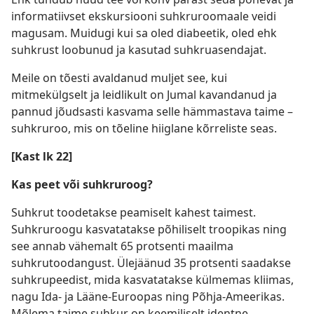
informatiivset ekskursiooni suhkruroomaale veidi
magusam. Muidugi kui sa oled diabeetik, oled ehk
suhkrust loobunud ja kasutad suhkruasendajat.
Meile on tõesti avaldanud muljet see, kui
mitmekülgselt ja leidlikult on Jumal kavandanud ja
pannud jõudsasti kasvama selle hämmastava taime –
suhkruroo, mis on tõeline hiiglane kõrreliste seas.
[Kast lk 22]
Kas peet või suhkruroog?
Suhkrut toodetakse peamiselt kahest taimest.
Suhkruroogu kasvatatakse põhiliselt troopikas ning
see annab vähemalt 65 protsenti maailma
suhkrutoodangust. Ülejäänud 35 protsenti saadakse
suhkrupeedist, mida kasvatatakse külmemas kliimas,
nagu Ida- ja Lääne-Euroopas ning Põhja-Ameerikas.
Mõlema taime suhkur on keemiliselt identne.