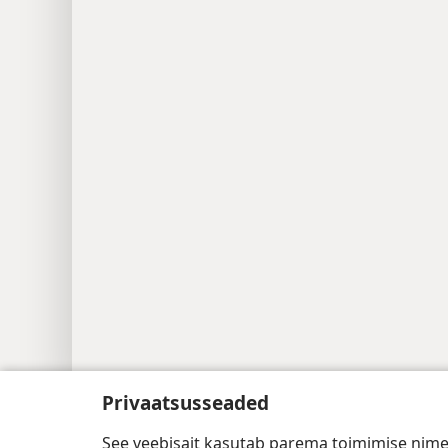
Copyright
© 2026 Watch Tower Bible a
Privaatsusseaded
See veebisait kasutab parema toimimise nimel