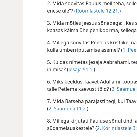
2. Mida soovitas Paulus meil teha, selle
enese üle”? (
Roomlastele 12:21
.)
3. Mida mõtles Jeesus sõnadega: „Kes s
kaasas käima ühe penikoorma, sellega 
4. Millega soovitas Peetrus kristlikel n
kulla ümberriputamise asemel? (
1. Pee
5. Kuidas nimetas Jesaja Aabrahami, tea
inimisa? (
Jesaja 51:1
.)
6. Miks keeldus Taavet Adullami koopa
talle Petlema kaevust tõid? (
2. Saamuel
7. Mida Batseba parajasti tegi, kui Taa
(
2. Saamueli 11:2
.)
8. Millega kirjutati Pauluse sõnul tindi
südamelauakestele? (
2. Korintlastele 3