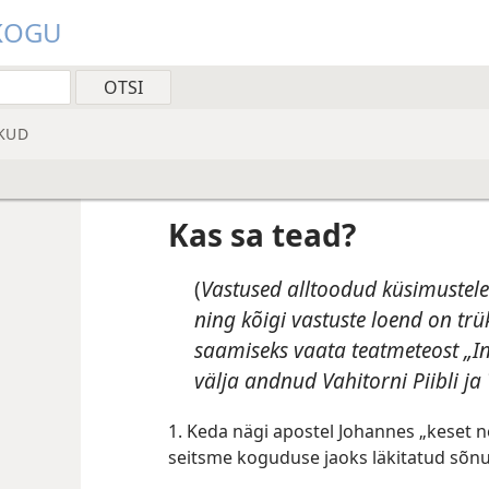
UKOGU
KUD
Kas sa tead?
(
Vastused alltoodud küsimustele 
ning kõigi vastuste loend on trük
saamiseks vaata teatmeteost „Ins
välja andnud Vahitorni Piibli ja
1. Keda nägi apostel Johannes „keset ne
seitsme koguduse jaoks läkitatud sõnu