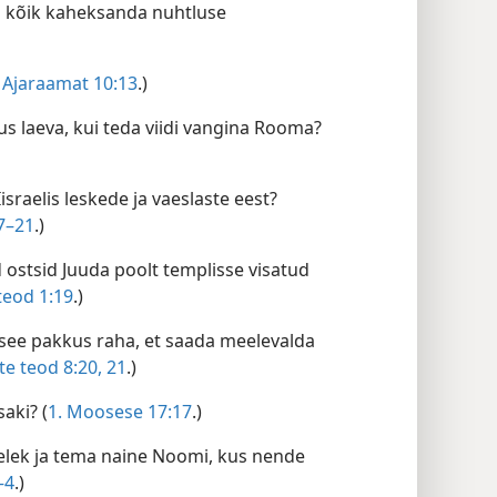
ära kõik kaheksanda nuhtluse
. Ajaraamat 10:13
.)
us laeva, kui teda viidi vangina Rooma?
israelis leskede ja vaeslaste eest?
7–21
.)
id ostsid Juuda poolt templisse visatud
teod 1:19
.)
 see pakkus raha, et saada meelevalda
te teod 8:20, 21
.)
saki? (
1. Moosese 17:17
.)
imelek ja tema naine Noomi, kus nende
–4
.)