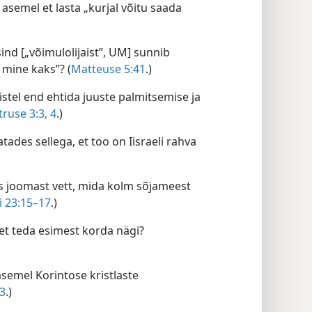
 asemel et lasta „kurjal võitu saada
ind [„võimulolijaist”, UM] sunnib
mine kaks”? (
Matteuse 5:41
.)
aistel end ehtida juuste palmitsemise ja
truse 3:3, 4
.)
tades sellega, et too on Iisraeli rahva
s joomast vett, mida kolm sõjameest
i 23:15–17
.)
vet teda esimest korda nägi?
 asemel Korintose kristlaste
:3
.)