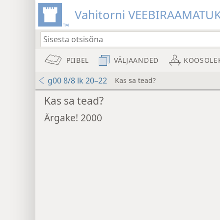
Vahitorni VEEBIRAAMAT
PIIBEL
VÄLJAANDED
KOOSOLE
g00 8/8 lk 20–22
Kas sa tead?
Kas sa tead?
Ärgake! 2000