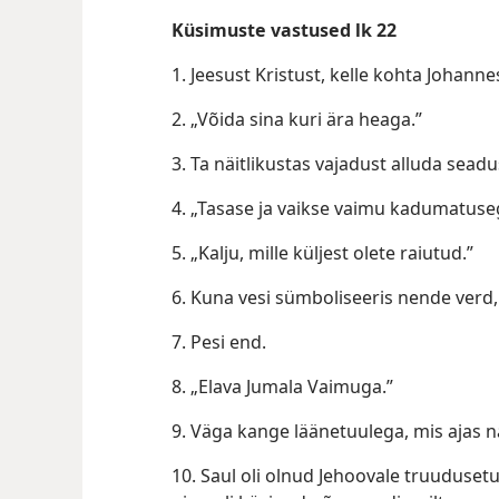
Küsimuste vastused lk 22
1. Jeesust Kristust, kelle kohta Johanne
2. „Võida sina kuri ära heaga.”
3. Ta näitlikustas vajadust alluda sead
4. „Tasase ja vaikse vaimu kadumatuse
5. „Kalju, mille küljest olete raiutud.”
6. Kuna vesi sümboliseeris nende verd, 
7. Pesi end.
8. „Elava Jumala Vaimuga.”
9. Väga kange läänetuulega, mis ajas 
10. Saul oli olnud Jehoovale truuduset