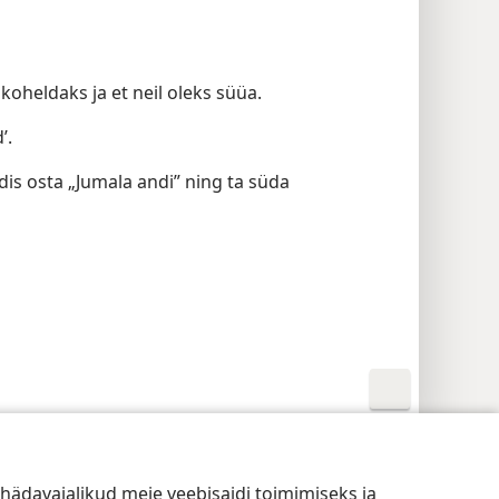
i koheldaks ja et neil oleks süüa.
’.
üdis osta „Jumala andi” ning ta süda
susseaded
Logi sisse
JW.ORG
hädavajalikud meie veebisaidi toimimiseks ja