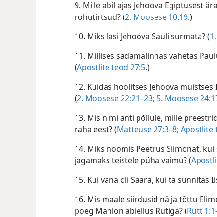
9. Mille abil ajas Jehoova Egiptusest 
rohutirtsud? (
2. Moosese 10:19
.)
10. Miks lasi Jehoova Sauli surmata? (
1
11. Millises sadamalinnas vahetas Paul
(
Apostlite teod 27:5
.)
12. Kuidas hoolitses Jehoova muistses I
(
2. Moosese 22:21–23;
5. Moosese 24:1
13. Mis nimi anti põllule, mille preestr
raha eest? (
Matteuse 27:3–8;
Apostlite 
14. Miks noomis Peetrus Siimonat, kui
jagamaks teistele püha vaimu? (
Apostli
15. Kui vana oli Saara, kui ta sünnitas Ii
16. Mis maale siirdusid nälja tõttu El
poeg Mahlon abiellus Rutiga? (
Rutt 1:1