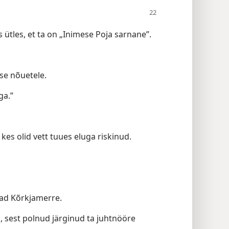
s ütles, et ta on „Inimese Poja sarnane”.
use nõuetele.
ga.”
kes olid vett tuues eluga riskinud.
nad Kõrkjamerre.
u, sest polnud järginud ta juhtnööre