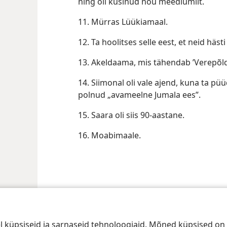
ning oli küsinud nõu meediumilt.
11. Mürras Lüükiamaal.
12. Ta hoolitses selle eest, et neid häst
13. Akeldaama, mis tähendab ’Verepõld
14. Siimonal oli vale ajend, kuna ta pü
polnud „avameelne Jumala ees”.
15. Saara oli siis 90-aastane.
16. Moabimaale.
nd Tract Society of Pennsylvania
Kasutustingimused
Privaatsus
Privaat
 küpsiseid ja sarnaseid tehnoloogiaid. Mõned küpsised on 