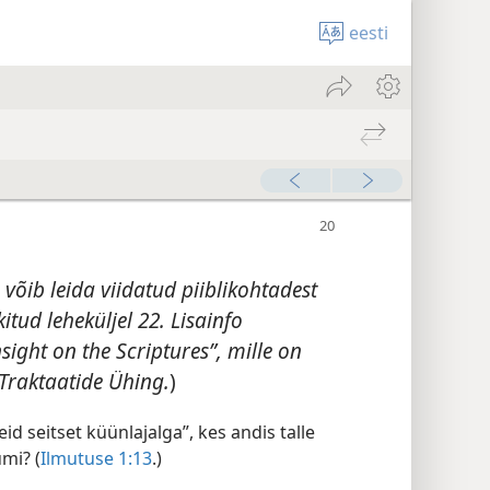
eesti
võib leida viidatud piiblikohtadest
itud leheküljel 22. Lisainfo
ight on the Scriptures”, mille on
 Traktaatide Ühing.
)
id seitset küünlajalga”, kes andis talle
mi? (
Ilmutuse 1:13
.)