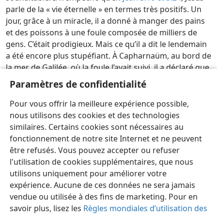
parle de la « vie éternelle » en termes très positifs. Un
jour, grâce à un miracle, il a donné à manger des pains
et des poissons à une foule composée de milliers de
gens. C’était prodigieux. Mais ce qu’il a dit le lendemain
a été encore plus stupéfiant. À Capharnaüm, au bord de
la mer de Galilée, où la foule l’avait suivi, il a déclaré que
des humains pourraient être ressuscités et vivre
Paramètres de confidentialité
éternellement (
Jean 6:39, 40
). Ces paroles de Jésus
révèlent que de nombreux morts seront ressuscités et
Pour vous offrir la meilleure expérience possible,
que tes chers disparus et toi aurez la possibilité de vivre
nous utilisons des cookies et des technologies
éternellement.
w24.12
49:1-2
.
similaires. Certains cookies sont nécessaires au
fonctionnement de notre site Internet et ne peuvent
Examinons les Écritures chaque jour 2026
être refusés. Vous pouvez accepter ou refuser
l'utilisation de cookies supplémentaires, que nous
Langue des signes québécoise
Partager
Préférences
utilisons uniquement pour améliorer votre
Copyright
© 2026 Watch Tower Bible and Tract Society of Pennsylvania
expérience. Aucune de ces données ne sera jamais
Conditions d’utilisation
Règles de confidentialité
Paramètres de confidentialité
Se connecter
JW.ORG
vendue ou utilisée à des fins de marketing. Pour en
savoir plus, lisez les
Règles mondiales d’utilisation des