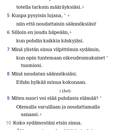
totella tarkoin määräyksiäsi.
+
5
*
Kunpa pysyisin lujana,
+
niin että noudattaisin säännöksiäsi!
6
Silloin en joudu häpeään,
+
kun pohdin kaikkia käskyjäsi.
7
Minä ylistän sinua vilpittömin sydämin,
*
kun opin tuntemaan oikeudenmukaiset
tuomiosi.
8
Minä noudatan säännöksiäsi.
Ethän hylkää minua kokonaan.
ב (
bet
)
9
*
Miten nuori voi elää puhdasta elämää?
Olemalla varuillaan ja noudattamalla
sanaasi.
+
10
Koko sydämestäni etsin sinua.