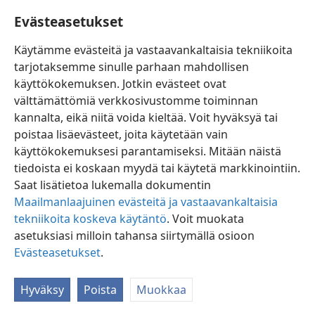
Tuomiosi olkoot apunani.
Evästeasetukset
176
Olen harhaillut kuin eksynyt lammas.
+
Etsithän
palvelijasi,
Käytämme evästeitä ja vastaavankaltaisia tekniikoita
sillä en ole unohtanut käskyjäsi.
+
tarjotaksemme sinulle parhaan mahdollisen
käyttökokemuksen. Jotkin evästeet ovat
välttämättömiä verkkosivustomme toiminnan
kannalta, eikä niitä voida kieltää. Voit hyväksyä tai
poistaa lisäevästeet, joita käytetään vain
Suomi
Jaa
Asetukset
käyttökokemuksesi parantamiseksi. Mitään näistä
Copyright
© 2026 Watch Tower Bible and Tract Society of Pennsylvania
tiedoista ei koskaan myydä tai käytetä markkinointiin.
Käyttöehdot
Tietosuojakäytäntö
Evästeasetukset
JW.ORG
Saat lisätietoa lukemalla dokumentin
Kirjaudu
Maailmanlaajuinen evästeitä ja vastaavankaltaisia
tekniikoita koskeva käytäntö
. Voit muokata
asetuksiasi milloin tahansa siirtymällä osioon
Evästeasetukset
.
Hyväksy
Poista
Muokkaa