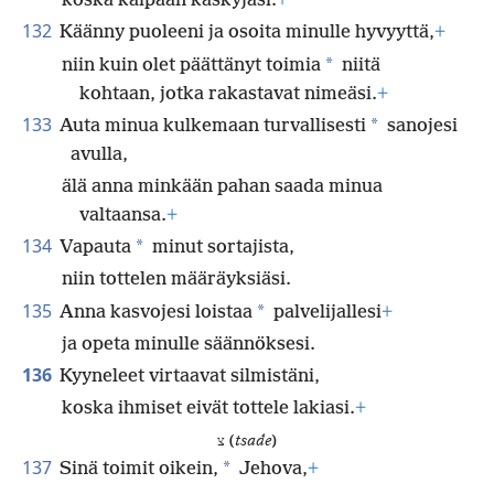
koska kaipaan käskyjäsi.
+
132
Käänny puoleeni ja osoita minulle hyvyyttä,
+
*
niin kuin olet päättänyt toimia
niitä
kohtaan, jotka rakastavat nimeäsi.
+
133
*
Auta minua kulkemaan turvallisesti
sanojesi
avulla,
älä anna minkään pahan saada minua
valtaansa.
+
134
*
Vapauta
minut sortajista,
niin tottelen määräyksiäsi.
135
*
Anna kasvojesi loistaa
palvelijallesi
+
ja opeta minulle säännöksesi.
136
Kyyneleet virtaavat silmistäni,
koska ihmiset eivät tottele lakiasi.
+
צ (
tsade
)
137
*
Sinä toimit oikein,
Jehova,
+