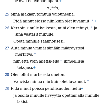
ne ovat neuvonantajiani.
+
ד (
dalet
)
25
Minä makaan tomuun vaipuneena.
+
*
Pidä minut elossa niin kuin olet luvannut.
+
26
*
Kerroin sinulle kaikesta, mitä olen tehnyt,
ja
sinä vastasit minulle.
Opeta minulle säännöksesi.
+
27
Auta minua ymmärtämään määräystesi
*
merkitys,
*
niin että voin mietiskellä
ihmeellisiä
tekojasi.
+
28
Olen ollut murheesta uneton.
*
Vahvista minua niin kuin olet luvannut.
29
Pidä minut poissa petollisuuden tieltä
+
ja osoita minulle hyvyyttä opettamalla minulle
lakisi.