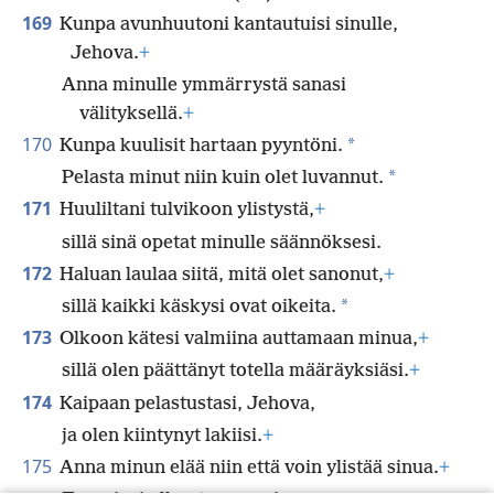
169
Kunpa avunhuutoni kantautuisi sinulle,
Jehova.
+
Anna minulle ymmärrystä sanasi
välityksellä.
+
170
*
Kunpa kuulisit hartaan pyyntöni.
*
Pelasta minut niin kuin olet luvannut.
171
Huuliltani tulvikoon ylistystä,
+
sillä sinä opetat minulle säännöksesi.
172
Haluan laulaa siitä, mitä olet sanonut,
+
*
sillä kaikki käskysi ovat oikeita.
173
Olkoon kätesi valmiina auttamaan minua,
+
sillä olen päättänyt totella määräyksiäsi.
+
174
Kaipaan pelastustasi, Jehova,
ja olen kiintynyt lakiisi.
+
175
Anna minun elää niin että voin ylistää sinua.
+