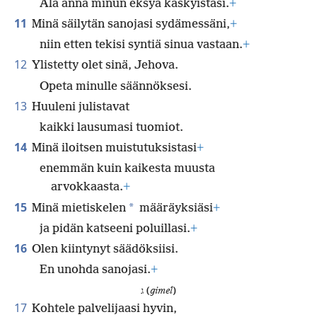
Älä anna minun eksyä käskyistäsi.
+
11
Minä säilytän sanojasi sydämessäni,
+
niin etten tekisi syntiä sinua vastaan.
+
12
Ylistetty olet sinä, Jehova.
Opeta minulle säännöksesi.
13
Huuleni julistavat
kaikki lausumasi tuomiot.
14
Minä iloitsen muistutuksistasi
+
enemmän kuin kaikesta muusta
arvokkaasta.
+
15
*
Minä mietiskelen
määräyksiäsi
+
ja pidän katseeni poluillasi.
+
16
Olen kiintynyt säädöksiisi.
En unohda sanojasi.
+
ג (
gimel
)
17
Kohtele palvelijaasi hyvin,