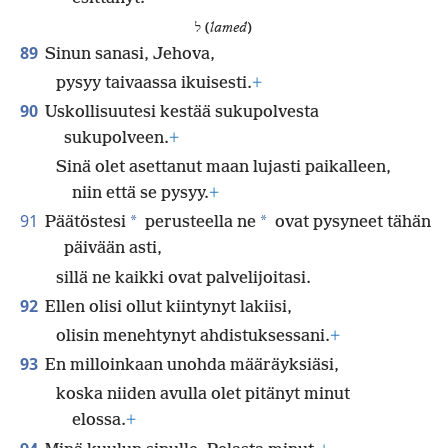
ל (
lamed
)
89
Sinun sanasi, Jehova,
pysyy taivaassa ikuisesti.
+
90
Uskollisuutesi kestää sukupolvesta
sukupolveen.
+
Sinä olet asettanut maan lujasti paikalleen,
niin että se pysyy.
+
91
*
*
Päätöstesi
perusteella ne
ovat pysyneet tähän
päivään asti,
sillä ne kaikki ovat palvelijoitasi.
92
Ellen olisi ollut kiintynyt lakiisi,
olisin menehtynyt ahdistuksessani.
+
93
En milloinkaan unohda määräyksiäsi,
koska niiden avulla olet pitänyt minut
elossa.
+