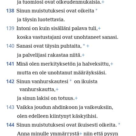
ja tuomiosi ovat oikeudenmukaisia.
+
138
*
Sinun muistutuksesi ovat oikeita
ja täysin luotettavia.
139
Intoni on kuin sisälläni palava tuli,
+
koska vastustajani ovat unohtaneet sanasi.
140
*
Sanasi ovat täysin puhtaita,
+
ja palvelijasi rakastaa niitä.
+
141
Minä olen merkityksetön ja halveksittu,
+
mutta en ole unohtanut määräyksiäsi.
142
*
Sinun vanhurskautesi
on ikuista
vanhurskautta,
+
ja sinun lakisi on totuus.
+
143
Vaikka joudun ahdinkoon ja vaikeuksiin,
olen edelleen kiintynyt käskyihisi.
144
*
Sinun muistutuksesi ovat ikuisesti oikeita.
Anna minulle ymmärrystä
+
niin että pysyn