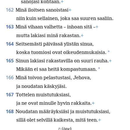
sanojasi kohtaan.
+
162
Minä iloitsen sanoistasi
+
niin kuin sellainen, joka saa suuren saaliin.
163
Minä vihaan valhetta – inhoan sitä –
+
mutta lakiasi minä rakastan.
+
164
Seitsemästi päivässä ylistän sinua,
*
koska tuomiosi ovat oikeudenmukaisia.
165
Sinun lakiasi rakastavilla on suuri rauha.
+
*
Mikään ei saa heitä kompastumaan.
166
Minä toivon pelastustasi, Jehova,
ja noudatan käskyjäsi.
167
Tottelen muistutuksiasi,
ja ne ovat minulle hyvin rakkaita.
+
168
Noudatan määräyksiäsi ja muistutuksiasi,
sillä olet selvillä kaikesta, mitä teen.
+
ת (
taw
)