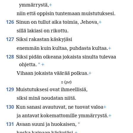
ymmärrystä,
+
niin että oppisin tuntemaan muistutuksesi.
126
Sinun on tullut aika toimia, Jehova,
+
sillä lakiasi on rikottu.
127
Siksi rakastan käskyjäsi
enemmän kuin kultaa, puhdasta kultaa.
+
128
Siksi pidän oikeana jokaista sinulta tulevaa
*
ohjetta.
+
Vihaan jokaista väärää polkua.
+
פ (
pe
)
129
Muistutuksesi ovat ihmeellisiä,
siksi minä noudatan niitä.
130
Kun sanasi avautuvat, ne tuovat valoa
+
ja antavat kokemattomille ymmärrystä.
+
131
*
Avaan suuni ja huokaisen,