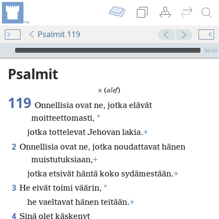
Psalmit 119
Audio Player
00:00
Psalmit
א (
alef
)
119
Onnellisia ovat ne, jotka elävät
*
moitteettomasti,
jotka tottelevat Jehovan lakia.
+
2
Onnellisia ovat ne, jotka noudattavat hänen
muistutuksiaan,
+
jotka etsivät häntä koko sydämestään.
+
3
*
He eivät toimi väärin,
he vaeltavat hänen teitään.
+
4
Sinä olet käskenyt