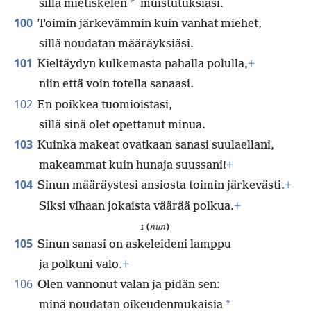
*
sillä mietiskelen
muistutuksiasi.
100
Toimin järkevämmin kuin vanhat miehet,
sillä noudatan määräyksiäsi.
101
Kieltäydyn kulkemasta pahalla polulla,
+
niin että voin totella sanaasi.
102
En poikkea tuomioistasi,
sillä sinä olet opettanut minua.
103
Kuinka makeat ovatkaan sanasi suulaellani,
makeammat kuin hunaja suussani!
+
104
Sinun määräystesi ansiosta toimin järkevästi.
+
Siksi vihaan jokaista väärää polkua.
+
נ (
nun
)
105
Sinun sanasi on askeleideni lamppu
ja polkuni valo.
+
106
Olen vannonut valan ja pidän sen:
*
minä noudatan oikeudenmukaisia