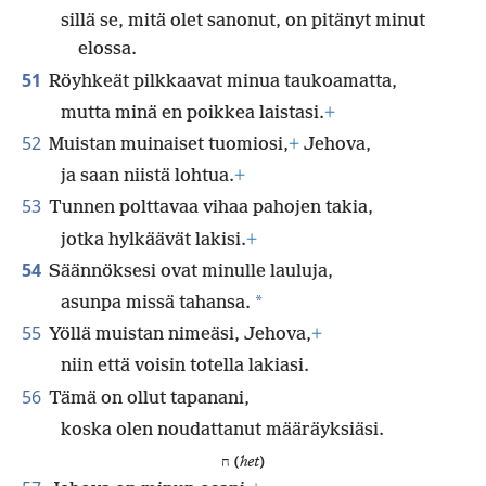
sillä se, mitä olet sanonut, on pitänyt minut
elossa.
51
Röyhkeät pilkkaavat minua taukoamatta,
mutta minä en poikkea laistasi.
+
52
Muistan muinaiset tuomiosi,
+
Jehova,
ja saan niistä lohtua.
+
53
Tunnen polttavaa vihaa pahojen takia,
jotka hylkäävät lakisi.
+
54
Säännöksesi ovat minulle lauluja,
*
asunpa missä tahansa.
55
Yöllä muistan nimeäsi, Jehova,
+
niin että voisin totella lakiasi.
56
Tämä on ollut tapanani,
koska olen noudattanut määräyksiäsi.
ח (
het
)