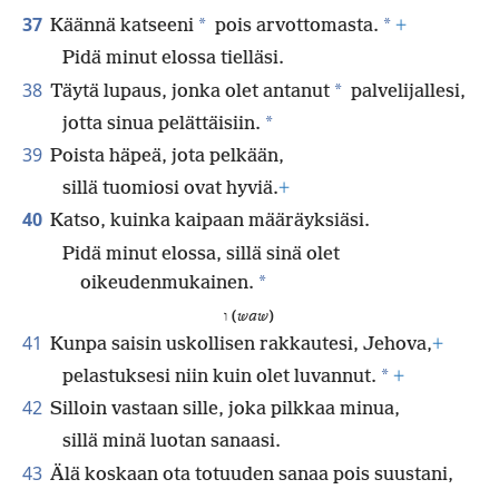
37
*
*
Käännä katseeni
pois arvottomasta.
+
Pidä minut elossa tielläsi.
38
*
Täytä lupaus, jonka olet antanut
palvelijallesi,
*
jotta sinua pelättäisiin.
39
Poista häpeä, jota pelkään,
sillä tuomiosi ovat hyviä.
+
40
Katso, kuinka kaipaan määräyksiäsi.
Pidä minut elossa, sillä sinä olet
*
oikeudenmukainen.
ו (
waw
)
41
Kunpa saisin uskollisen rakkautesi, Jehova,
+
*
pelastuksesi niin kuin olet luvannut.
+
42
Silloin vastaan sille, joka pilkkaa minua,
sillä minä luotan sanaasi.
43
Älä koskaan ota totuuden sanaa pois suustani,