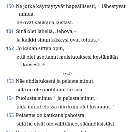
150
*
Ne jotka käyttäytyvät häpeällisesti,
lähestyvät
minua,
he ovat kaukana laistasi.
151
Sinä olet lähellä, Jehova,
+
ja kaikki sinun käskysi ovat totuus.
+
152
Jo kauan sitten opin,
että olet asettanut muistutuksesi kestämään
ikuisesti.
+
ר (
reš
)
153
Näe ahdistukseni ja pelasta minut,
+
sillä en ole unohtanut lakiasi.
154
*
Puolusta minua
ja pelasta minut,
+
*
pidä minut elossa niin kuin olet luvannut.
155
Pelastus on kaukana pahoista,
sillä he eivät ole välittäneet säännöksistäsi.
+