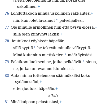
ja että olet ojentanut minua, koska olet
uskollinen.
+
76
Lohduttakoon minua uskollinen rakkautesi
+
*
niin kuin olet luvannut
palvelijallesi.
77
Ole minulle armollinen niin että pysyn elossa,
+
sillä olen kiintynyt lakiisi.
+
78
Joutukoot röyhkeät häpeään,
*
sillä syyttä
he tekevät minulle vääryyttä.
*
Minä kuitenkin mietiskelen
määräyksiäsi.
+
79
*
Palatkoot luokseni ne, jotka pelkäävät
sinua,
ne, jotka tuntevat muistutuksesi.
80
Auta minua tottelemaan säännöksiäsi koko
sydämestäni,
+
etten joutuisi häpeään.
+
כ (
kaf
)
81
Minä kaipaan pelastustasi,
+