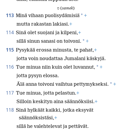
ס (
samek
)
113
*
Minä vihaan puolisydämisiä
+
mutta rakastan lakiasi.
+
114
Sinä olet suojani ja kilpeni,
+
*
sillä sinun sanasi on toivoni.
+
115
Pysykää erossa minusta, te pahat,
+
jotta voin noudattaa Jumalani käskyjä.
116
*
Tue minua niin kuin olet luvannut,
+
jotta pysyn elossa.
*
Älä anna toivoni vaihtua pettymykseksi.
+
117
Tue minua, jotta pelastun.
+
Silloin keskityn aina säännöksiisi.
+
118
Sinä hylkäät kaikki, jotka eksyvät
säännöksistäsi,
+
sillä he valehtelevat ja pettävät.