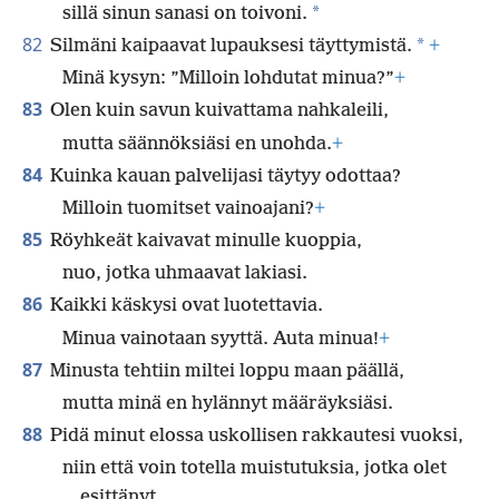
*
sillä sinun sanasi on toivoni.
82
*
Silmäni kaipaavat lupauksesi täyttymistä.
+
Minä kysyn: ”Milloin lohdutat minua?”
+
83
Olen kuin savun kuivattama nahkaleili,
mutta säännöksiäsi en unohda.
+
84
Kuinka kauan palvelijasi täytyy odottaa?
Milloin tuomitset vainoajani?
+
85
Röyhkeät kaivavat minulle kuoppia,
nuo, jotka uhmaavat lakiasi.
86
Kaikki käskysi ovat luotettavia.
Minua vainotaan syyttä. Auta minua!
+
87
Minusta tehtiin miltei loppu maan päällä,
mutta minä en hylännyt määräyksiäsi.
88
Pidä minut elossa uskollisen rakkautesi vuoksi,
niin että voin totella muistutuksia, jotka olet
esittänyt.