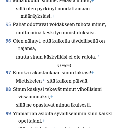
94
Minä kuulun sinulle. Pelasta minut,
+
sillä olen pyrkinyt noudattamaan
määräyksiäsi.
+
95
Pahat odottavat voidakseen tuhota minut,
mutta minä keskityn muistutuksiisi.
96
Olen nähnyt, että kaikella täydellisellä on
rajansa,
*
mutta sinun käskyilläsi ei ole rajoja.
מ (
mem
)
97
Kuinka rakastankaan sinun lakiasi!
+
*
Mietiskelen
sitä kaiken päivää.
+
98
Sinun käskysi tekevät minut vihollisiani
viisaammaksi,
+
sillä ne opastavat minua ikuisesti.
99
Ymmärrän asioita syvällisemmin kuin kaikki
opettajani,
+