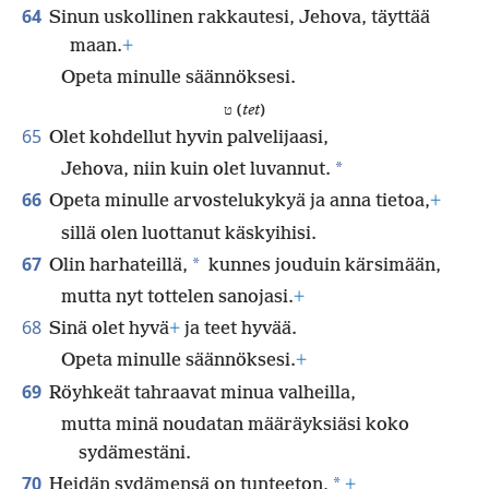
64
Sinun uskollinen rakkautesi, Jehova, täyttää
maan.
+
Opeta minulle säännöksesi.
ט (
tet
)
65
Olet kohdellut hyvin palvelijaasi,
*
Jehova, niin kuin olet luvannut.
66
Opeta minulle arvostelukykyä ja anna tietoa,
+
sillä olen luottanut käskyihisi.
67
*
Olin harhateillä,
kunnes jouduin kärsimään,
mutta nyt tottelen sanojasi.
+
68
Sinä olet hyvä
+
ja teet hyvää.
Opeta minulle säännöksesi.
+
69
Röyhkeät tahraavat minua valheilla,
mutta minä noudatan määräyksiäsi koko
sydämestäni.
70
*
Heidän sydämensä on tunteeton,
+