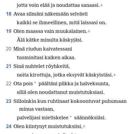
jotta voin elää ja noudattaa sanaasi.
+
18
Avaa silmäni näkemään selvästi
kaikki se ihmeellinen, mitä laissasi on.
19
Olen maassa vain muukalainen.
+
Älä kätke minulta käskyjäsi.
20
Minä riudun kaivatessani
tuomioitasi kaiken aikaa.
21
Sinä nuhtelet röyhkeitä,
noita kirottuja, jotka eksyvät käskyistäsi.
+
22
*
Ota pois
päältäni pilkka ja halveksunta,
sillä olen noudattanut muistutuksiasi.
23
Silloinkin kun ruhtinaat kokoontuvat puhumaan
minua vastaan,
*
palvelijasi mietiskelee
säännöksiäsi.
24
Olen kiintynyt muistutuksiisi,
+