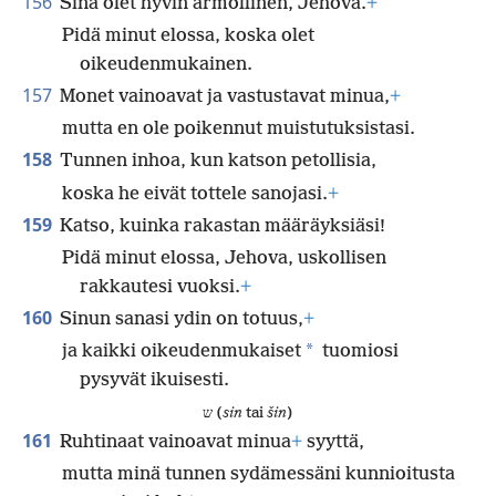
156
Sinä olet hyvin armollinen, Jehova.
+
Pidä minut elossa, koska olet
oikeudenmukainen.
157
Monet vainoavat ja vastustavat minua,
+
mutta en ole poikennut muistutuksistasi.
158
Tunnen inhoa, kun katson petollisia,
koska he eivät tottele sanojasi.
+
159
Katso, kuinka rakastan määräyksiäsi!
Pidä minut elossa, Jehova, uskollisen
rakkautesi vuoksi.
+
160
Sinun sanasi ydin on totuus,
+
*
ja kaikki oikeudenmukaiset
tuomiosi
pysyvät ikuisesti.
ש (
sin
tai
šin
)
161
Ruhtinaat vainoavat minua
+
syyttä,
mutta minä tunnen sydämessäni kunnioitusta