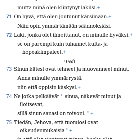
mutta minä olen kiintynyt lakiisi.
+
71
On hyvä, että olen joutunut kärsimään.
+
Näin opin ymmärtämään säännöksiäsi.
72
Laki, jonka olet ilmoittanut, on minulle hyväksi,
+
se on parempi kuin tuhannet kulta- ja
hopeakimpaleet.
+
י (
jod
)
73
Sinun kätesi ovat tehneet ja muovanneet minut.
Anna minulle ymmärrystä,
niin että oppisin käskysi.
+
74
*
Ne jotka pelkäävät
sinua, näkevät minut ja
iloitsevat,
*
sillä sinun sanasi on toivoni.
+
75
Tiedän, Jehova, että tuomiosi ovat
*
oikeudenmukaisia
+