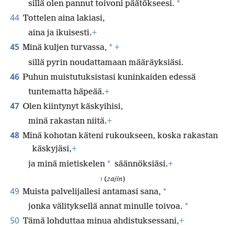
*
sillä olen pannut toivoni päätökseesi.
44
Tottelen aina lakiasi,
aina ja ikuisesti.
+
45
*
Minä kuljen turvassa,
+
sillä pyrin noudattamaan määräyksiäsi.
46
Puhun muistutuksistasi kuninkaiden edessä
tuntematta häpeää.
+
47
Olen kiintynyt käskyihisi,
minä rakastan niitä.
+
48
Minä kohotan käteni rukoukseen, koska rakastan
käskyjäsi,
+
*
ja minä mietiskelen
säännöksiäsi.
+
ז (
zajin
)
49
*
Muista palvelijallesi antamasi sana,
*
jonka välityksellä annat minulle toivoa.
50
Tämä lohduttaa minua ahdistuksessani,
+