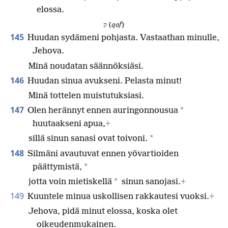
elossa.
ק (
qof
)
145
Huudan sydämeni pohjasta. Vastaathan minulle,
Jehova.
Minä noudatan säännöksiäsi.
146
Huudan sinua avukseni. Pelasta minut!
Minä tottelen muistutuksiasi.
147
*
Olen herännyt ennen auringonnousua
huutaakseni apua,
+
*
sillä sinun sanasi ovat toivoni.
148
Silmäni avautuvat ennen yövartioiden
*
päättymistä,
*
jotta voin mietiskellä
sinun sanojasi.
+
149
Kuuntele minua uskollisen rakkautesi vuoksi.
+
Jehova, pidä minut elossa, koska olet
oikeudenmukainen.