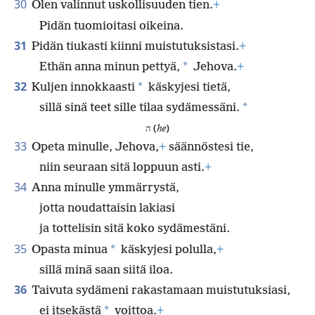
30
Olen valinnut uskollisuuden tien.
+
Pidän tuomioitasi oikeina.
31
Pidän tiukasti kiinni muistutuksistasi.
+
*
Ethän anna minun pettyä,
Jehova.
+
32
*
Kuljen innokkaasti
käskyjesi tietä,
*
sillä sinä teet sille tilaa sydämessäni.
ה (
he
)
33
Opeta minulle, Jehova,
+
säännöstesi tie,
niin seuraan sitä loppuun asti.
+
34
Anna minulle ymmärrystä,
jotta noudattaisin lakiasi
ja tottelisin sitä koko sydämestäni.
35
*
Opasta minua
käskyjesi polulla,
+
sillä minä saan siitä iloa.
36
Taivuta sydämeni rakastamaan muistutuksiasi,
*
ei itsekästä
voittoa.
+