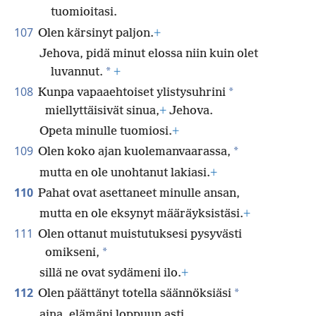
tuomioitasi.
107
Olen kärsinyt paljon.
+
Jehova, pidä minut elossa niin kuin olet
*
luvannut.
+
108
*
Kunpa vapaaehtoiset ylistysuhrini
miellyttäisivät sinua,
+
Jehova.
Opeta minulle tuomiosi.
+
109
*
Olen koko ajan kuolemanvaarassa,
mutta en ole unohtanut lakiasi.
+
110
Pahat ovat asettaneet minulle ansan,
mutta en ole eksynyt määräyksistäsi.
+
111
Olen ottanut muistutuksesi pysyvästi
*
omikseni,
sillä ne ovat sydämeni ilo.
+
112
*
Olen päättänyt totella säännöksiäsi
aina, elämäni loppuun asti.