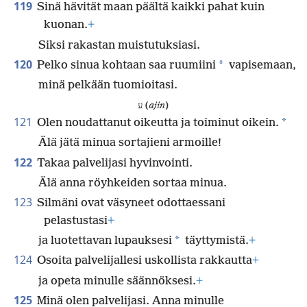
119
Sinä hävität maan päältä kaikki pahat kuin
kuonan.
+
Siksi rakastan muistutuksiasi.
120
*
Pelko sinua kohtaan saa ruumiini
vapisemaan,
minä pelkään tuomioitasi.
ע (
ajin
)
121
*
Olen noudattanut oikeutta ja toiminut oikein.
Älä jätä minua sortajieni armoille!
122
Takaa palvelijasi hyvinvointi.
Älä anna röyhkeiden sortaa minua.
123
Silmäni ovat väsyneet odottaessani
pelastustasi
+
*
ja luotettavan lupauksesi
täyttymistä.
+
124
Osoita palvelijallesi uskollista rakkautta
+
ja opeta minulle säännöksesi.
+
125
Minä olen palvelijasi. Anna minulle