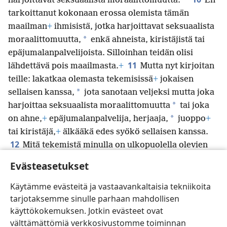
*
harjoittavat seksuaalista moraalittomuutta.
En
tarkoittanut kokonaan erossa olemista tämän
maailman
+
ihmisistä, jotka harjoittavat seksuaalista
*
moraalittomuutta,
enkä ahneista, kiristäjistä tai
epäjumalanpalvelijoista. Silloinhan teidän olisi
11
lähdettävä pois maailmasta.
+
Mutta nyt kirjoitan
teille: lakatkaa olemasta tekemisissä
+
jokaisen
*
sellaisen kanssa,
jota sanotaan veljeksi mutta joka
*
harjoittaa seksuaalista moraalittomuutta
tai joka
*
on ahne,
+
epäjumalanpalvelija, herjaaja,
juoppo
+
tai kiristäjä,
+
älkääkä edes syökö sellaisen kanssa.
12
Mitä tekemistä minulla on ulkopuolella olevien
tuomitsemisen kanssa? Ettekö te tuomitse
Evästeasetukset
13
sisäpuolella olevia,
kun taas Jumala tuomitsee
ulkopuolella olevat?
+
”Poistakaa paha ihminen
Käytämme evästeitä ja vastaavankaltaisia tekniikoita
keskuudestanne.”
+
tarjotaksemme sinulle parhaan mahdollisen
käyttökokemuksen. Jotkin evästeet ovat
välttämättömiä verkkosivustomme toiminnan