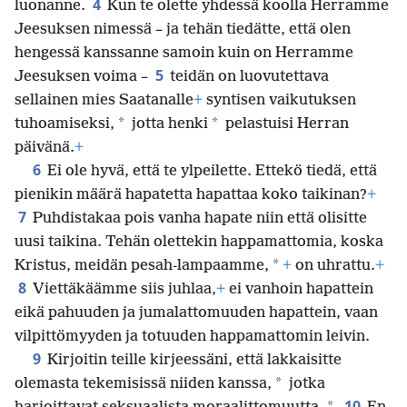
4
luonanne.
Kun te olette yhdessä koolla Herramme
Jeesuksen nimessä – ja tehän tiedätte, että olen
hengessä kanssanne samoin kuin on Herramme
5
Jeesuksen voima –
teidän on luovutettava
sellainen mies Saatanalle
+
syntisen vaikutuksen
*
*
tuhoamiseksi,
jotta henki
pelastuisi Herran
päivänä.
+
6
Ei ole hyvä, että te ylpeilette. Ettekö tiedä, että
pienikin määrä hapatetta hapattaa koko taikinan?
+
7
Puhdistakaa pois vanha hapate niin että olisitte
uusi taikina. Tehän olettekin happamattomia, koska
*
Kristus, meidän pesah-lampaamme,
+
on uhrattu.
+
8
Viettäkäämme siis juhlaa,
+
ei vanhoin hapattein
eikä pahuuden ja jumalattomuuden hapattein, vaan
vilpittömyyden ja totuuden happamattomin leivin.
9
Kirjoitin teille kirjeessäni, että lakkaisitte
*
olemasta tekemisissä niiden kanssa,
jotka
10