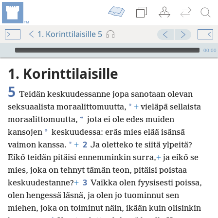
1. Korinttilaisille 5
Audio Player
00:00
1. Korinttilaisille
5
Teidän keskuudessanne jopa sanotaan olevan
*
seksuaalista moraalittomuutta,
+
vieläpä sellaista
*
moraalittomuutta,
jota ei ole edes muiden
*
kansojen
keskuudessa: eräs mies elää isänsä
2
*
vaimon kanssa.
+
Ja oletteko te siitä ylpeitä?
Eikö teidän pitäisi ennemminkin surra,
+
ja eikö se
mies, joka on tehnyt tämän teon, pitäisi poistaa
3
keskuudestanne?
+
Vaikka olen fyysisesti poissa,
olen hengessä läsnä, ja olen jo tuominnut sen
miehen, joka on toiminut näin, ikään kuin olisinkin