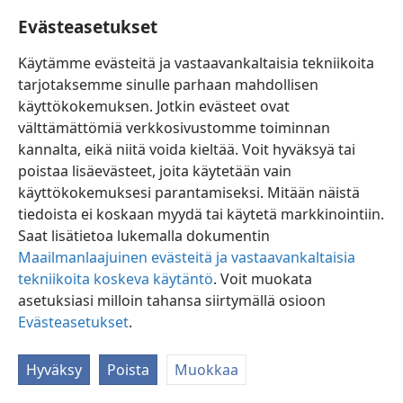
Evästeasetukset
222
Miten selvittää liikeasioita koskevat kiistat?
Käytämme evästeitä ja vastaavankaltaisia tekniikoita
tarjotaksemme sinulle parhaan mahdollisen
käyttökokemuksen. Jotkin evästeet ovat
välttämättömiä verkkosivustomme toiminnan
kannalta, eikä niitä voida kieltää. Voit hyväksyä tai
Suomi
Jaa
Asetukset
poistaa lisäevästeet, joita käytetään vain
Copyright
© 2026 Watch Tower Bible and Tract Society of Pennsylvania
käyttökokemuksesi parantamiseksi. Mitään näistä
Käyttöehdot
Tietosuojakäytäntö
Evästeasetukset
JW.ORG
tiedoista ei koskaan myydä tai käytetä markkinointiin.
Kirjaudu
Saat lisätietoa lukemalla dokumentin
Maailmanlaajuinen evästeitä ja vastaavankaltaisia
tekniikoita koskeva käytäntö
. Voit muokata
asetuksiasi milloin tahansa siirtymällä osioon
Evästeasetukset
.
Hyväksy
Poista
Muokkaa