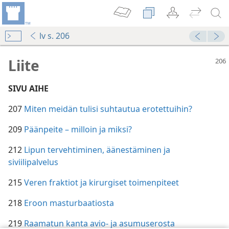
lv s. 206
Liite
SIVU AIHE
207
Miten meidän tulisi suhtautua erotettuihin?
209
Päänpeite – milloin ja miksi?
212
Lipun tervehtiminen, äänestäminen ja
siviilipalvelus
215
Veren fraktiot ja kirurgiset toimenpiteet
218
Eroon masturbaatiosta
219
Raamatun kanta avio- ja asumuserosta