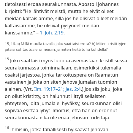
tietoisesti eroaa seurakunnasta. Apostoli Johannes
kirjoitti: ”He lähtivät meistä, mutta he eivät olleet
meidän kaltaisiamme, sillä jos he olisivat olleet meidän
kaltaisiamme, he olisivat pysyneet meidän
kanssamme.” –
1. Joh. 2:19
.
15, 16. a) Millä muulla tavalla joku saattaisi erota? b) Miten kristittyjen
pitäisi suhtautua eronneisiin, ja miten heitä tulisi kohdella?
15
Joku saattaisi myös luopua asemastaan kristillisessä
seurakunnassa toiminnallaan, esimerkiksi tulemalla
osaksi järjestöä, jonka tarkoitusperä on Raamatun
vastainen ja joka on siten Jehova Jumalan tuomion
alainen. (Vrt.
Ilm. 19:17–21;
Jes. 2:4
.) Jos siis joku, joka
on ollut kristitty, on halunnut liittyä sellaisten
yhteyteen, joita Jumala ei hyväksy, seurakunnan olisi
sopivaa esittää lyhyt ilmoitus, että hän on eronnut
seurakunnasta eikä ole enää Jehovan todistaja.
16
Ihmisiin, jotka tahallisesti hylkäävät Jehovan