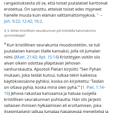
rangaistuksesta oli se, että toiset juutalaiset karttoivat
erotettua. On sanottu, etteivät toiset edes myyneet
hänelle muuta kuin elämän välttämättömyyksiä.
–
a
Joh. 9:22;
12:42;
16:2
.
4, 5. Miten kristillisen seurakunnan piti kohdella katumatonta
synnintekijää?
4
Kun kristillinen seurakunta muodostettiin, se tuli
juutalaisen kansan tilalle kansaksi, jolla oli Jumalan
nimi. (
Matt. 21:43;
Apt. 15:14
) Kristittyjen voitiin siis
aivan oikein odottaa ylläpitävän Jehovan
vanhurskautta. Apostoli Pietari kirjoitti: ”Sen Pyhän
mukaan, joka teidät kutsui, tulkaa tekin kaikessa
käytöksessänne pyhiksi, koska on kirjoitettu: ’Teidän
on oltava pyhiä, koska minä olen pyhä.’” (
1. Piet. 1:14–
16
) Jehova rakastaa kansaansa ja haluaa suojella
kristillisen seurakunnan puhtautta. Hän siis järjesti
sellaisen ihmisen hylkäämisen eli erottamisen, joka
itsepintaisesti jatkaa Jumalaa häpäisevää menettelyä ja