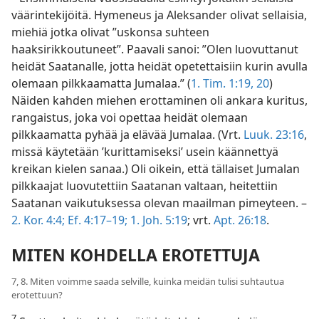
väärintekijöitä. Hymeneus ja Aleksander olivat sellaisia,
miehiä jotka olivat ”uskonsa suhteen
haaksirikkoutuneet”. Paavali sanoi: ”Olen luovuttanut
heidät Saatanalle, jotta heidät opetettaisiin kurin avulla
olemaan pilkkaamatta Jumalaa.” (
1. Tim. 1:19, 20
)
Näiden kahden miehen erottaminen oli ankara kuritus,
rangaistus, joka voi opettaa heidät olemaan
pilkkaamatta pyhää ja elävää Jumalaa. (Vrt.
Luuk. 23:16
,
missä käytetään ’kurittamiseksi’ usein käännettyä
kreikan kielen sanaa.) Oli oikein, että tällaiset Jumalan
pilkkaajat luovutettiin Saatanan valtaan, heitettiin
Saatanan vaikutuksessa olevan maailman pimeyteen. –
2. Kor. 4:4;
Ef. 4:17–19;
1. Joh. 5:19
; vrt.
Apt. 26:18
.
MITEN KOHDELLA EROTETTUJA
7, 8. Miten voimme saada selville, kuinka meidän tulisi suhtautua
erotettuun?
7