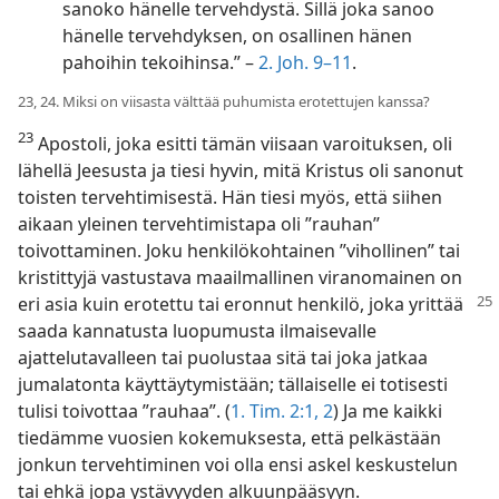
sanoko hänelle tervehdystä. Sillä joka sanoo
hänelle tervehdyksen, on osallinen hänen
pahoihin tekoihinsa.” –
2. Joh. 9–11
.
23, 24. Miksi on viisasta välttää puhumista erotettujen kanssa?
23
Apostoli, joka esitti tämän viisaan varoituksen, oli
lähellä Jeesusta ja tiesi hyvin, mitä Kristus oli sanonut
toisten tervehtimisestä. Hän tiesi myös, että siihen
aikaan yleinen tervehtimistapa oli ”rauhan”
toivottaminen. Joku henkilökohtainen ”vihollinen” tai
kristittyjä vastustava maailmallinen viranomainen on
eri asia kuin erotettu tai eronnut henkilö,
joka yrittää
saada kannatusta luopumusta ilmaisevalle
ajattelutavalleen tai puolustaa sitä tai joka jatkaa
jumalatonta käyttäytymistään; tällaiselle ei totisesti
tulisi toivottaa ”rauhaa”. (
1. Tim. 2:1, 2
) Ja me kaikki
tiedämme vuosien kokemuksesta, että pelkästään
jonkun tervehtiminen voi olla ensi askel keskustelun
tai ehkä jopa ystävyyden alkuunpääsyyn.