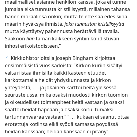
maailmalliset asianne henkilön kanssa, joka ei tunne
Jumalaa eikä tunnusta kristillisyyttä, millainen tahansa
hänen moraalinsa onkin; mutta te ette saa edes siinä
määrin hyväksyä ihmistä,
joka tunnustaa kristillisyyttä
mutta käyttäytyy pahennusta herättävällä tavalla.
Saakoon
hän
tämän kaikkeen syntiin kohdistuvan
inhosi erikoistodisteen.”
Kirkkohistorioitsija Joseph Bingham kirjoittaa
c
ensimmäisistä vuosisadoista: ”Kirkon kuriin sisältyi
valta riistää ihmisiltä kaikki kasteen etuudet
karkottamalla heidät yhdyskunnasta ja kirkon
yhteydestä, . . . ja jokainen karttoi heitä yleisessä
seurustelussa, mikä osaksi muodosti kirkon tuomion
ja oikeudelliset toimenpiteet heitä vastaan ja osaksi
saattoi heidät häpeään ja osaksi koitui turvaksi
tartunnanvaaraa vastaan.” ”. . . kukaan ei saanut ottaa
erotettuja kotiinsa eikä syödä samassa pöydässä
heidän kanssaan; heidän kanssaan ei pitänyt