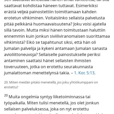
saattavat kohdistaa häneen tuttavat. Esimerkiksi
erästä veljeä painostettiin toimittamaan kahden
erotetun vihkiminen. Voitaisiinko sellaista palvelusta
pitää pelkkänä huomaavaisuutena? Joku voisi ajatella
sillä tavoin. Mutta miksi hänen toimitustaan haluttiin
ennemmin kuin jonkun siviiliviranomaisen suorittamaa
vihkimistä? Eikö se tapahtunut siksi, että hän oli
Jumalan palvelija ja kykeni antamaan Jumalan sanasta
avioliittoneuvoja? Sellaiselle painostukselle periksi
antaminen saattaisi hänet sellaisten ihmisten
toveruuteen, jotka on erotettu seurakunnasta
jumalattoman menettelynsä takia. –
1. Kor. 5:13
.
20. Miten meidän pitäisi menetellä, jos joku yhtiökumppani on
erotettu?
20
Muita ongelmia syntyy liiketoiminnassa tai
työpaikalla. Miten tulisi menetellä, jos olet jonkun
sellaisen palveluksessa, joka on nyt erotettu