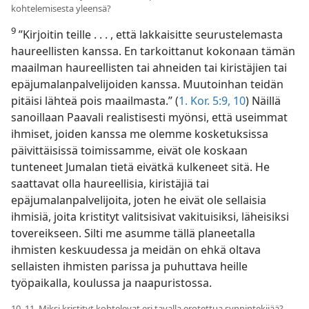
kohtelemisesta yleensä?
9
”Kirjoitin teille . . . , että lakkaisitte seurustelemasta
haureellisten kanssa. En tarkoittanut kokonaan tämän
maailman haureellisten tai ahneiden tai kiristäjien tai
epäjumalanpalvelijoiden kanssa. Muutoinhan teidän
pitäisi lähteä pois maailmasta.” (
1. Kor. 5:9, 10
) Näillä
sanoillaan Paavali realistisesti myönsi, että useimmat
ihmiset, joiden kanssa me olemme kosketuksissa
päivittäisissä toimissamme, eivät ole koskaan
tunteneet Jumalan tietä eivätkä kulkeneet sitä. He
saattavat olla haureellisia, kiristäjiä tai
epäjumalanpalvelijoita, joten he eivät ole sellaisia
ihmisiä, joita kristityt valitsisivat vakituisiksi, läheisiksi
tovereikseen. Silti me asumme tällä planeetalla
ihmisten keskuudessa ja meidän on ehkä oltava
sellaisten ihmisten parissa ja puhuttava heille
työpaikalla, koulussa ja naapuristossa.
10, 11. Miksi kristityt kohtelevat eri tavalla erotettua synnintekijää?