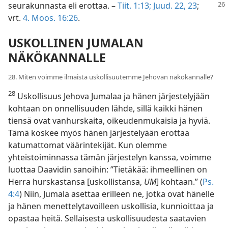
seurakunnasta eli erottaa.
–
Tiit. 1:13;
Juud. 22, 23
;
vrt.
4. Moos. 16:26
.
USKOLLINEN JUMALAN
NÄKÖKANNALLE
28. Miten voimme ilmaista uskollisuutemme Jehovan näkökannalle?
28
Uskollisuus Jehova Jumalaa ja hänen järjestelyjään
kohtaan on onnellisuuden lähde, sillä kaikki hänen
tiensä ovat vanhurskaita, oikeudenmukaisia ja hyviä.
Tämä koskee myös hänen järjestelyään erottaa
katumattomat väärintekijät. Kun olemme
yhteistoiminnassa tämän järjestelyn kanssa, voimme
luottaa Daavidin sanoihin: ”Tietäkää: ihmeellinen on
Herra hurskastansa [uskollistansa,
UM
] kohtaan.” (
Ps.
4:4
) Niin, Jumala asettaa erilleen ne, jotka ovat hänelle
ja hänen menettelytavoilleen uskollisia, kunnioittaa ja
opastaa heitä. Sellaisesta uskollisuudesta saatavien