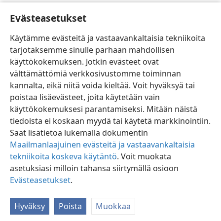
[Kuva s. 22]
Evästeasetukset
”Älkääkä edes syökö” erotetun kanssa
Käytämme evästeitä ja vastaavankaltaisia tekniikoita
tarjotaksemme sinulle parhaan mahdollisen
käyttökokemuksen. Jotkin evästeet ovat
välttämättömiä verkkosivustomme toiminnan
kannalta, eikä niitä voida kieltää. Voit hyväksyä tai
Suomi
Jaa
Asetukset
poistaa lisäevästeet, joita käytetään vain
Copyright
© 2026 Watch Tower Bible and Tract Society of Pennsylvania
käyttökokemuksesi parantamiseksi. Mitään näistä
Käyttöehdot
Tietosuojakäytäntö
Evästeasetukset
JW.ORG
tiedoista ei koskaan myydä tai käytetä markkinointiin.
Kirjaudu
Saat lisätietoa lukemalla dokumentin
Maailmanlaajuinen evästeitä ja vastaavankaltaisia
tekniikoita koskeva käytäntö
. Voit muokata
asetuksiasi milloin tahansa siirtymällä osioon
Evästeasetukset
.
Hyväksy
Poista
Muokkaa