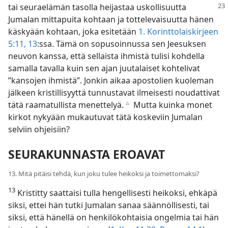
tai seuraelämän tasolla heijastaa uskollisuutta
Jumalan mittapuita kohtaan ja tottelevaisuutta hänen
käskyään kohtaan, joka esitetään
1. Korinttolaiskirjeen
5:11,
13
:ssa. Tämä on sopusoinnussa sen Jeesuksen
neuvon kanssa, että sellaista ihmistä tulisi kohdella
samalla tavalla kuin sen ajan juutalaiset kohtelivat
”kansojen ihmistä”. Jonkin aikaa apostolien kuoleman
jälkeen kristillisyyttä tunnustavat ilmeisesti noudattivat
tätä raamatullista menettelyä.
Mutta kuinka monet
c
kirkot nykyään mukautuvat tätä koskeviin Jumalan
selviin ohjeisiin?
SEURAKUNNASTA EROAVAT
13. Mitä pitäisi tehdä, kun joku tulee heikoksi ja toimettomaksi?
13
Kristitty saattaisi tulla hengellisesti heikoksi, ehkäpä
siksi, ettei hän tutki Jumalan sanaa säännöllisesti, tai
siksi, että hänellä on henkilökohtaisia ongelmia tai hän