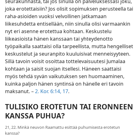
seurakunnasta, tai jos sinulla on palveluksessasi joku,
joka erotettaisiin? Jos olisit sopimuksen perusteella tai
raha-asioiden vuoksi velvollinen jatkamaan
liikesuhdetta entisellään, niin sinulla olisi varmaankin
nyt eri asenne erotettua kohtaan. Keskustelu
liikeasioista hänen kanssaan tai yhteydenotto
työpaikalla saattaisi olla tarpeellista, mutta hengelliset
keskustelut ja seuranpito kuuluisivat menneisyyteen.
Sillä tavoin voisit osoittaa tottelevaisuutesi Jumalaa
kohtaan ja saisit suojan itsellesi. Häneen saattaisi
myös tehdä syvän vaikutuksen sen huomaaminen,
kuinka paljon hänen syntinsä on hänelle eri tavoin
maksanut. –
2. Kor. 6:14,
17
.
TULISIKO EROTETUN TAI ERONNEEN
KANSSA PUHUA?
21, 22. Minkä neuvon Raamattu esittää puhumisesta erotetun
kanssa?