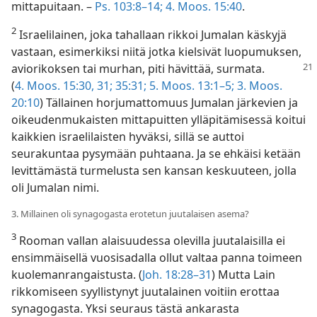
mittapuitaan. –
Ps. 103:8–14;
4. Moos. 15:40
.
2
Israelilainen, joka tahallaan rikkoi Jumalan käskyjä
vastaan, esimerkiksi niitä jotka kielsivät luopumuksen,
aviorikoksen tai murhan,
piti hävittää, surmata.
(
4. Moos. 15:30, 31;
35:31;
5. Moos. 13:1–5;
3. Moos.
20:10
) Tällainen horjumattomuus Jumalan järkevien ja
oikeudenmukaisten mittapuitten ylläpitämisessä koitui
kaikkien israelilaisten hyväksi, sillä se auttoi
seurakuntaa pysymään puhtaana. Ja se ehkäisi ketään
levittämästä turmelusta sen kansan keskuuteen, jolla
oli Jumalan nimi.
3. Millainen oli synagogasta erotetun juutalaisen asema?
3
Rooman vallan alaisuudessa olevilla juutalaisilla ei
ensimmäisellä vuosisadalla ollut valtaa panna toimeen
kuolemanrangaistusta. (
Joh. 18:28–31
) Mutta Lain
rikkomiseen syyllistynyt juutalainen voitiin erottaa
synagogasta. Yksi seuraus tästä ankarasta