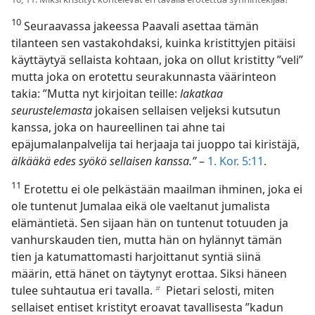
10
Seuraavassa jakeessa Paavali asettaa tämän
tilanteen sen vastakohdaksi, kuinka kristittyjen pitäisi
käyttäytyä sellaista kohtaan, joka on ollut kristitty ”veli”
mutta joka on erotettu seurakunnasta väärinteon
takia: ”Mutta nyt kirjoitan teille:
lakatkaa
seurustelemasta
jokaisen sellaisen veljeksi kutsutun
kanssa, joka on haureellinen tai ahne tai
epäjumalanpalvelija tai herjaaja tai juoppo tai kiristäjä,
älkääkä edes syökö sellaisen kanssa.”
–
1. Kor. 5:11
.
11
Erotettu ei ole pelkästään maailman ihminen, joka ei
ole tuntenut Jumalaa eikä ole vaeltanut jumalista
elämäntietä. Sen sijaan hän on tuntenut totuuden ja
vanhurskauden tien, mutta hän on hylännyt tämän
tien ja katumattomasti harjoittanut syntiä siinä
määrin, että hänet on täytynyt erottaa. Siksi häneen
tulee suhtautua eri tavalla.
Pietari selosti, miten
b
sellaiset entiset kristityt eroavat tavallisesta ”kadun