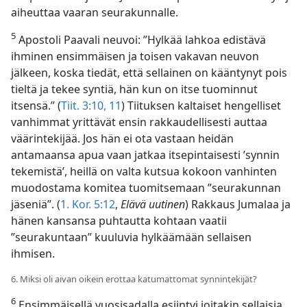
aiheuttaa vaaran seurakunnalle.
5
Apostoli Paavali neuvoi: ”Hylkää lahkoa edistävä
ihminen ensimmäisen ja toisen vakavan neuvon
jälkeen, koska tiedät, että sellainen on kääntynyt pois
tieltä ja tekee syntiä, hän kun on itse tuominnut
itsensä.” (
Tiit. 3:10, 11
) Tiituksen kaltaiset hengelliset
vanhimmat yrittävät ensin rakkaudellisesti auttaa
väärintekijää. Jos hän ei ota vastaan heidän
antamaansa apua vaan jatkaa itsepintaisesti ’synnin
tekemistä’, heillä on valta kutsua kokoon vanhinten
muodostama komitea tuomitsemaan ”seurakunnan
jäseniä”. (
1. Kor. 5:12
,
Elävä uutinen
) Rakkaus Jumalaa ja
hänen kansansa puhtautta kohtaan vaatii
”seurakuntaan” kuuluvia hylkäämään sellaisen
ihmisen.
6. Miksi oli aivan oikein erottaa katumattomat synnintekijät?
6
Ensimmäisellä vuosisadalla esiintyi joitakin sellaisia