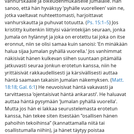
vanhurskaalle ja oikeudenmukaiselle Jumalalle. Hän
sanoo, että hän hyväksyy ’pyhälle vuorelleen’ vain ne,
jotka vaeltavat nuhteettomasti, harjoittavat
vanhurskautta ja puhuvat totuutta. (
Ps. 15:1–5
) Jos
kristitty kuitenkin liittyisi väärintekijän seuraan, jonka
Jumala on hylännyt ja joka on erotettu tai joka on itse
eronnut, niin se olisi samaa kuin sanoisi: ’En minäkään
halua sijaa Jumalan pyhällä vuorella.’ Jos vanhimmat
näkisivät hänen kulkevan siihen suuntaan pitämällä
jatkuvasti seuraa jonkun erotetun kanssa, niin he
yrittäisivät rakkaudellisesti ja kärsivällisesti auttaa
häntä saamaan takaisin Jumalan näkemyksen. (
Matt.
18:18;
Gal. 6:1
) He neuvoisivat häntä vakavasti ja
tarvittaessa ’ojentaisivat häntä ankarasti’. He haluavat
auttaa häntä pysymään ’Jumalan pyhällä vuorella’.
Mutta jos hän ei lakkaa seurustelemasta erotetun
kanssa, hän tekee siten itsestään ”osallisen hänen
pahoihin tekoihinsa” (kannattamalla niitä tai
osallistumalla niihin), ja hänet täytyy poistaa