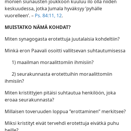
monien siunausten joukkoon kuuluu ilo olla niiden
keskuudessa, jotka Jumala hyväksyy ’pyhälle
vuorelleen’. –
Ps. 84:11, 12
.
MUISTATKO NÄMÄ KOHDAT?
Miten synagogasta erotettuja juutalaisia kohdeltiin?
Minkä eron Paavali osoitti vallitsevan suhtautumisessa
1) maailman moraalittomiin ihmisiin?
2) seurakunnasta erotettuihin moraalittomiin
ihmisiin?
Miten kristittyjen pitäisi suhtautua henkilöön, joka
eroaa seurakunnasta?
Millaisen toveruuden loppua ”erottaminen” merkitsee?
Miksi kristityt eivät tervehdi erotettuja eivätkä puhu
heille?