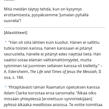
Mitä meidän täytyy tehdä, kun on kysymys
erottamisesta, pysyäksemme ’Jumalan pyhällä
vuorella’?
[Alaviitteet]
”Hän oli siitä lähtien kuin kuollut. Hänen ei sallittu
a
tutkia toisten kanssa, hänen kanssaan ei pitänyt
seurustella, hänelle ei pitänyt edes näyttää tietä. Hän
saattoi ostaa elämän välttämättömyydet, mutta
syöminen tai juominen sellaisen kanssa oli kielletty.” –
A. Edersheim,
The Life and Times of Jesus the Messiah,
II
osa, s. 184.
Yhtäpitävästi tämän Raamatun opetuksen kanssa
b
Adam Clarke korostaa eroa sanomalla: ”Älkää olko
missään yhteydessä [erotettuun synnintekijään]
pyhissä
älkääkä
maallisissa
asioissa. Te voitte toimittaa