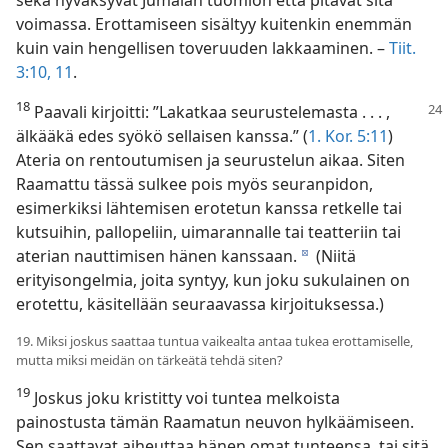
voimassa. Erottamiseen sisältyy kuitenkin enemmän
kuin vain hengellisen toveruuden lakkaaminen. –
Tiit.
3:10, 11
.
18
Paavali kirjoitti: ”Lakatkaa seurustelemasta . . . ,
älkääkä edes syökö sellaisen kanssa.” (
1. Kor. 5:11
)
Ateria on rentoutumisen ja seurustelun aikaa. Siten
Raamattu tässä sulkee pois myös seuranpidon,
esimerkiksi lähtemisen erotetun kanssa retkelle tai
kutsuihin, pallopeliin, uimarannalle tai teatteriin tai
aterian nauttimisen hänen kanssaan.
(Niitä
d
erityisongelmia, joita syntyy, kun joku sukulainen on
erotettu, käsitellään seuraavassa kirjoituksessa.)
19. Miksi joskus saattaa tuntua vaikealta antaa tukea erottamiselle,
mutta miksi meidän on tärkeätä tehdä siten?
19
Joskus joku kristitty voi tuntea melkoista
painostusta tämän Raamatun neuvon hylkäämiseen.
Sen saattavat aiheuttaa hänen omat tunteensa, tai sitä