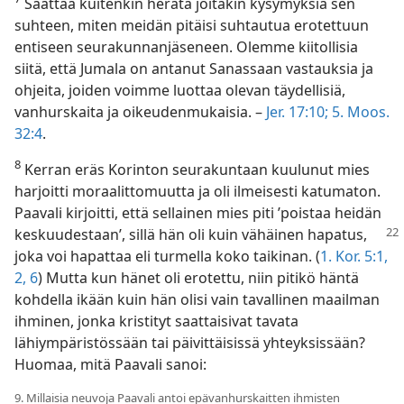
Saattaa kuitenkin herätä joitakin kysymyksiä sen
suhteen, miten meidän pitäisi suhtautua erotettuun
entiseen seurakunnanjäseneen. Olemme kiitollisia
siitä, että Jumala on antanut Sanassaan vastauksia ja
ohjeita, joiden voimme luottaa olevan täydellisiä,
vanhurskaita ja oikeudenmukaisia. –
Jer. 17:10;
5. Moos.
32:4
.
8
Kerran eräs Korinton seurakuntaan kuulunut mies
harjoitti moraalittomuutta ja oli ilmeisesti katumaton.
Paavali kirjoitti, että sellainen mies piti ’poistaa heidän
keskuudestaan’,
sillä hän oli kuin vähäinen hapatus,
joka voi hapattaa eli turmella koko taikinan. (
1. Kor. 5:1,
2,
6
) Mutta kun hänet oli erotettu, niin pitikö häntä
kohdella ikään kuin hän olisi vain tavallinen maailman
ihminen, jonka kristityt saattaisivat tavata
lähiympäristössään tai päivittäisissä yhteyksissään?
Huomaa, mitä Paavali sanoi:
9. Millaisia neuvoja Paavali antoi epävanhurskaitten ihmisten