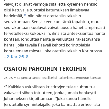
valvojat olisivat varmoja siitä, että kyseinen henkilö
olisi katuva ja tuottaisi katumuksen ilmaisevaa
hedelmää,
niin hänet otettaisiin takaisin
e
seurakuntaan. Sen jälkeen kun tämä tapahtuu, muut
seurakuntaan kuuluvat voivat lausua hänet lämpimästi
tervetulleeksi kokouksiin, ilmaista anteeksiantoa häntä
kohtaan, lohduttaa häntä ja vakuuttaa rakastavansa
häntä, jolla tavalla Paavali kehotti korinttolaisia
kohtelemaan miestä, joka otettiin takaisin Korintossa.
–
2. Kor. 2:5–8
.
OSATON PAHOIHIN TEKOIHIN
25, 26. Mitä Jumala sanoo ”osalliseksi” tulemisesta erotetun kanssa?
25
Kaikkien uskollisten kristittyjen tulee suhtautua
vakavasti siihen totuuteen, jonka Jumala henkeytti
Johanneksen kirjoittamaan: ”Joka sanoo hänelle
[erotetulle synnintekijälle, joka kannattaa erheellistä