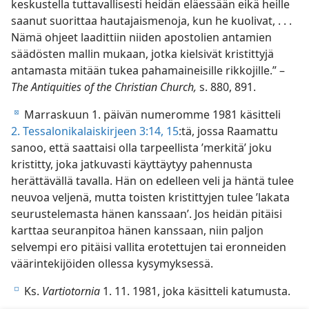
keskustella tuttavallisesti heidän eläessään eikä heille
saanut suorittaa hautajaismenoja, kun he kuolivat, . . .
Nämä ohjeet laadittiin niiden apostolien antamien
säädösten mallin mukaan, jotka kielsivät kristittyjä
antamasta mitään tukea pahamaineisille rikkojille.” –
The Antiquities of the Christian Church,
s. 880, 891.
Marraskuun 1. päivän numeromme 1981 käsitteli
d
2. Tessalonikalaiskirjeen 3:14, 15
:tä, jossa Raamattu
sanoo, että saattaisi olla tarpeellista ’merkitä’ joku
kristitty, joka jatkuvasti käyttäytyy pahennusta
herättävällä tavalla. Hän on edelleen veli ja häntä tulee
neuvoa veljenä, mutta toisten kristittyjen tulee ’lakata
seurustelemasta hänen kanssaan’. Jos heidän pitäisi
karttaa seuranpitoa hänen kanssaan, niin paljon
selvempi ero pitäisi vallita erotettujen tai eronneiden
väärintekijöiden ollessa kysymyksessä.
Ks.
Vartiotornia
1. 11. 1981, joka käsitteli katumusta.
e