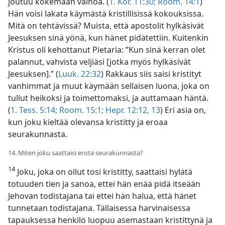
joutuu kokemaan vainoa. (
1. Kor. 11:30;
Room. 14:1
)
Hän voisi lakata käymästä kristillisissä kokouksissa.
Mitä on tehtävissä? Muista, että apostolit hylkäsivät
Jeesuksen sinä yönä, kun hänet pidätettiin. Kuitenkin
Kristus oli kehottanut Pietaria: ”Kun sinä kerran olet
palannut, vahvista veljiäsi [jotka myös hylkäsivät
Jeesuksen].” (
Luuk. 22:32
) Rakkaus siis saisi kristityt
vanhimmat ja muut käymään sellaisen luona, joka on
tullut heikoksi ja toimettomaksi, ja auttamaan häntä.
(
1. Tess. 5:14;
Room. 15:1;
Hepr. 12:12, 13
) Eri asia on,
kun joku kieltää olevansa kristitty ja eroaa
seurakunnasta.
14. Miten joku saattaisi erota seurakunnasta?
14
Joku, joka on ollut tosi kristitty, saattaisi hylätä
totuuden tien ja sanoa, ettei hän enää pidä itseään
Jehovan todistajana tai ettei hän halua, että hänet
tunnetaan todistajana. Tällaisessa harvinaisessa
tapauksessa henkilö luopuu asemastaan kristittynä ja