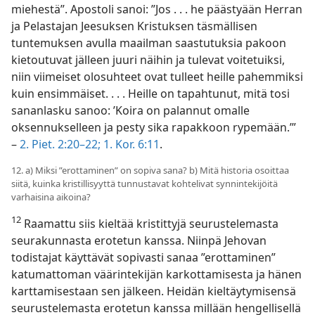
miehestä”. Apostoli sanoi: ”Jos . . . he päästyään Herran
ja Pelastajan Jeesuksen Kristuksen täsmällisen
tuntemuksen avulla maailman saastutuksia pakoon
kietoutuvat jälleen juuri näihin ja tulevat voitetuiksi,
niin viimeiset olosuhteet ovat tulleet heille pahemmiksi
kuin ensimmäiset. . . . Heille on tapahtunut, mitä tosi
sananlasku sanoo: ’Koira on palannut omalle
oksennukselleen ja pesty sika rapakkoon rypemään.’”
–
2. Piet. 2:20–22;
1. Kor. 6:11
.
12. a) Miksi ”erottaminen” on sopiva sana? b) Mitä historia osoittaa
siitä, kuinka kristillisyyttä tunnustavat kohtelivat synnintekijöitä
varhaisina aikoina?
12
Raamattu siis kieltää kristittyjä seurustelemasta
seurakunnasta erotetun kanssa. Niinpä Jehovan
todistajat käyttävät sopivasti sanaa ”erottaminen”
katumattoman väärintekijän karkottamisesta ja hänen
karttamisestaan sen jälkeen. Heidän kieltäytymisensä
seurustelemasta erotetun kanssa millään hengellisellä