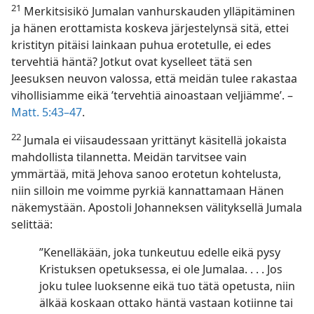
21
Merkitsisikö Jumalan vanhurskauden ylläpitäminen
ja hänen erottamista koskeva järjestelynsä sitä, ettei
kristityn pitäisi lainkaan puhua erotetulle, ei edes
tervehtiä häntä? Jotkut ovat kyselleet tätä sen
Jeesuksen neuvon valossa, että meidän tulee rakastaa
vihollisiamme eikä ’tervehtiä ainoastaan veljiämme’. –
Matt. 5:43–47
.
22
Jumala ei viisaudessaan yrittänyt käsitellä jokaista
mahdollista tilannetta. Meidän tarvitsee vain
ymmärtää, mitä Jehova sanoo erotetun kohtelusta,
niin silloin me voimme pyrkiä kannattamaan Hänen
näkemystään. Apostoli Johanneksen välityksellä Jumala
selittää:
”Kenelläkään, joka tunkeutuu edelle eikä pysy
Kristuksen opetuksessa, ei ole Jumalaa. . . . Jos
joku tulee luoksenne eikä tuo tätä opetusta, niin
älkää koskaan ottako häntä vastaan kotiinne tai