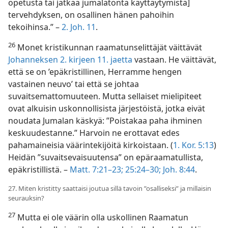
opetusta tai jatkaa jumalatonta käyttäytymistä]
tervehdyksen, on osallinen hänen pahoihin
tekoihinsa.” –
2. Joh. 11
.
26
Monet kristikunnan raamatunselittäjät väittävät
Johanneksen 2. kirjeen 11. jaetta
vastaan. He väittävät,
että se on ’epäkristillinen, Herramme hengen
vastainen neuvo’ tai että se johtaa
suvaitsemattomuuteen. Mutta sellaiset mielipiteet
ovat alkuisin uskonnollisista järjestöistä, jotka eivät
noudata Jumalan käskyä: ”Poistakaa paha ihminen
keskuudestanne.” Harvoin ne erottavat edes
pahamaineisia väärintekijöitä kirkoistaan. (
1. Kor. 5:13
)
Heidän ”suvaitsevaisuutensa” on epäraamatullista,
epäkristillistä. –
Matt. 7:21–23;
25:24–30;
Joh. 8:44
.
27. Miten kristitty saattaisi joutua sillä tavoin ”osalliseksi” ja millaisin
seurauksin?
27
Mutta ei ole väärin olla uskollinen Raamatun