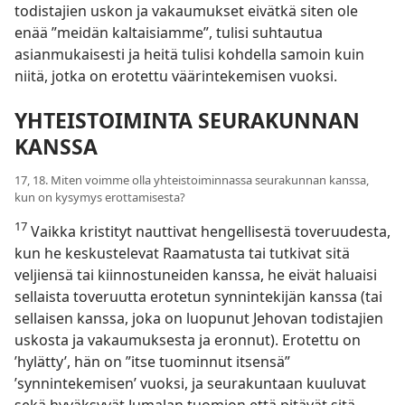
todistajien uskon ja vakaumukset eivätkä siten ole
enää ”meidän kaltaisiamme”, tulisi suhtautua
asianmukaisesti ja heitä tulisi kohdella samoin kuin
niitä, jotka on erotettu väärintekemisen vuoksi.
YHTEISTOIMINTA SEURAKUNNAN
KANSSA
17, 18. Miten voimme olla yhteistoiminnassa seurakunnan kanssa,
kun on kysymys erottamisesta?
17
Vaikka kristityt nauttivat hengellisestä toveruudesta,
kun he keskustelevat Raamatusta tai tutkivat sitä
veljiensä tai kiinnostuneiden kanssa, he eivät haluaisi
sellaista toveruutta erotetun synnintekijän kanssa (tai
sellaisen kanssa, joka on luopunut Jehovan todistajien
uskosta ja vakaumuksesta ja eronnut). Erotettu on
’hylätty’, hän on ”itse tuominnut itsensä”
’synnintekemisen’ vuoksi, ja seurakuntaan kuuluvat
sekä hyväksyvät Jumalan tuomion että pitävät sitä