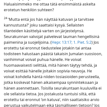
Haluaisimmeko me ottaa tätä ensimmäistä askelta
erotetun henkilön suhteen?
24
’Mutta entä jos hän näyttää katuvan ja tarvitsee
kannustusta?’ joku saattaisi kysyä. Sellaisten
tilanteiden käsittelyä varten on järjestelynsä.
Seurakunnan valvojat palvelevat lauman hengellisinä
paimenina ja suojelijoina. (
Hepr. 13:17;
1. Piet. 5:2
) Jos
erotettu tai eronnut tiedustelee jotakin tai antaa
todisteen halustaan päästä takaisin Jumalan suosioon,
vanhimmat voivat puhua hänelle. He voivat
huomaavaisesti selittää, mitä hänen täytyy tehdä, ja
voivat esittää hänelle joitakin sopivia neuvoja. He
voivat kohdella häntä niiden tosiasioiden perusteella,
jotka koskevat hänen aikaisempaa synnintekoaan ja
hänen asennettaan. Toisilla seurakuntaan kuuluvilla ei
ole sellaista tietoa. Jos jostakusta tuntuisi siltä, että
erotettu tai eronnut ’on katuva’, niin saattaisiko arvio
perustua vaikutelmaan eikä täsmälliseen tietoon? Jos