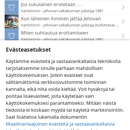
Jos sukulainen erotetaan . . .
Vartiotorni – Jehovan valtakunnan julistaja 1981
Kun läheinen ihminen jättää Jehovan
Vartiotorni – Jehovan valtakunnan julistaja (tutkittava) 2021
Miten suhtautua erottamiseen
Vartiotorni – Jehovan valtakunnan julistaja 1981
Lukijain kysymyksiä
Evästeasetukset
Vartiotorni – Jehovan valtakunnan julistaja 1970
Käytämme evästeitä ja vastaavankaltaisia tekniikoita
tarjotaksemme sinulle parhaan mahdollisen
käyttökokemuksen. Jotkin evästeet ovat
välttämättömiä verkkosivustomme toiminnan
kannalta, eikä niitä voida kieltää. Voit hyväksyä tai
Suomi
Asetukset
poistaa lisäevästeet, joita käytetään vain
Copyright
© 2026 Watch Tower Bible and Tract Society of Pennsylvania
käyttökokemuksesi parantamiseksi. Mitään näistä
Käyttöehdot
Tietosuojakäytäntö
Evästeasetukset
JW.ORG
tiedoista ei koskaan myydä tai käytetä markkinointiin.
Kirjaudu
Saat lisätietoa lukemalla dokumentin
Maailmanlaajuinen evästeitä ja vastaavankaltaisia