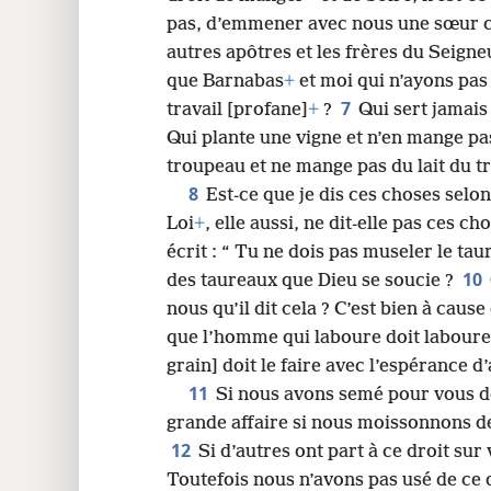
pas, d’emmener avec nous une sœur
24
autres apôtres et les frères du Seigne
que Barnabas
+
et moi qui n’ayons pas 
7
travail [profane]
+
?
Qui sert jamais
Qui plante une vigne et n’en mange pas
troupeau et ne mange pas du lait du 
8
Est-​ce que je dis ces choses se
Loi
+
, elle aussi, ne dit-​elle pas ces ch
écrit : “ Tu ne dois pas museler le tau
10
des taureaux que Dieu se soucie ?
nous qu’il dit cela ? C’est bien à cause
que l’homme qui laboure doit labourer
grain] doit le faire avec l’espérance d’
11
Si nous avons semé pour vous de
grande affaire si nous moissonnons de
12
Si d’autres ont part à ce droit sur
Toutefois nous n’avons pas usé de ce 