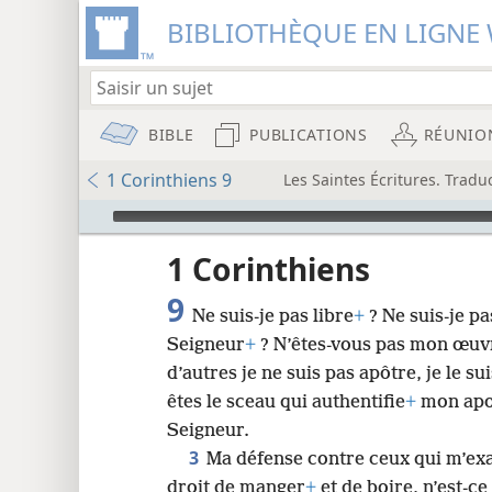
BIBLIOTHÈQUE EN LIGNE 
BIBLE
PUBLICATIONS
RÉUNIO
1 Corinthiens 9
Les Saintes Écritures. Trad
Audio Player
onde
1 Corinthiens
9
Ne suis-​je pas libre
+
? Ne suis-​je p
Seigneur
+
? N’êtes-​vous pas mon œuv
wt)
d’autres je ne suis pas apôtre, je le 
êtes le sceau qui authentifie
+
mon apos
8
Seigneur.
3
Ma défense contre ceux qui m’exa
16
droit de manger
+
et de boire, n’est-​ce