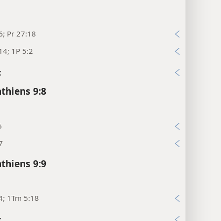
6; Pr 27:18
14; 1P 5:2
x
nthiens 9:8
5
7
nthiens 9:9
4; 1Tm 5:18
x