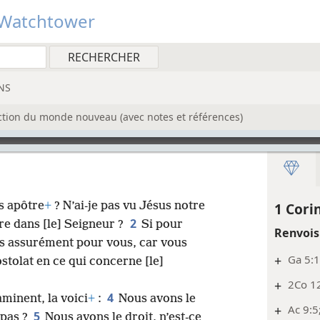
Watchtower
NS
uction du monde nouveau (avec notes et références)
as apôtre
+
? N’ai-​je pas vu Jésus notre
1 Cori
2
re dans [le] Seigneur ?
Si pour
Renvois
suis assurément pour vous, car vous
+
Ga 5:
tolat en ce qui concerne [le]
+
2Co 1
4
minent, la voici
+
:
Nous avons le
+
Ac 9:5
5
 pas ?
Nous avons le droit, n’est-​ce