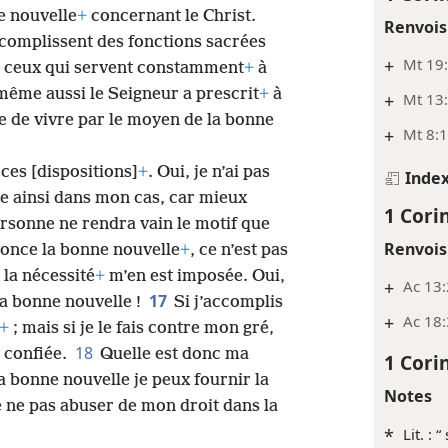
ne nouvelle
+
concernant le Christ.
Renvois
ccomplissent des fonctions sacrées
+
Mt 19
e ceux qui servent constamment
+
à
même aussi le Seigneur a prescrit
+
à
+
Mt 13:
e de vivre par le moyen de la bonne
+
Mt 8:1
 ces [dispositions]
+
. Oui, je n’ai pas
Inde
se ainsi dans mon cas, car mieux
1 Cori
rsonne ne rendra vain le motif que
Renvois
nonce la bonne nouvelle
+
, ce n’est pas
 la nécessité
+
m’en est imposée. Oui,
+
Ac 13:
17
la bonne nouvelle !
Si j’accomplis
+
Ac 18:
+
; mais si je le fais contre mon gré,
18
 confiée.
Quelle est donc ma
1 Cori
 bonne nouvelle je peux fournir la
Notes
de ne pas abuser de mon droit dans la
*
Lit. : “