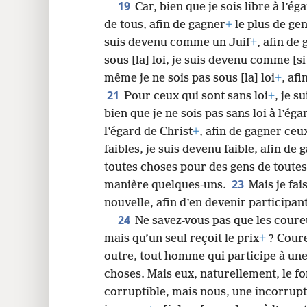
19
Car, bien que je sois libre à l’éga
de tous, afin de gagner
+
le plus de ge
suis devenu comme un Juif
+
,
afin de 
sous [la] loi, je suis devenu comme [si j
même je ne sois pas sous [la] loi
+
, afi
21
Pour ceux qui sont sans loi
+
, je s
bien que je ne sois pas sans loi à l’éga
l’égard de Christ
+
, afin de gagner ceu
faibles, je suis devenu faible, afin de 
toutes choses pour des gens de toutes
23
manière quelques-uns.
Mais je fai
nouvelle, afin d’en devenir participan
24
Ne savez-​vous pas que les cour
mais qu’un seul reçoit le prix
+
? Cour
outre, tout homme qui participe à une
choses. Mais eux, naturellement, le f
corruptible, mais nous, une incorrupt