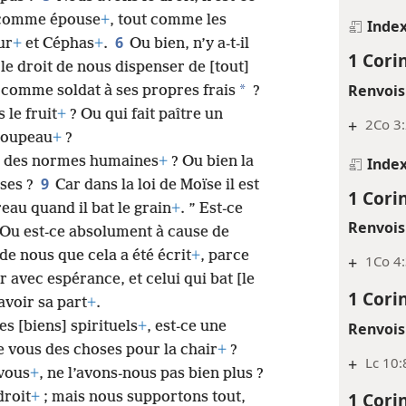
 comme épouse
+
, tout comme les
Inde
6
ur
+
et Céphas
+
.
Ou bien, n’y a-​t-​il
1 Cori
le droit de nous dispenser de [tout]
Renvois
*
 comme soldat à ses propres frais
?
 le fruit
+
? Ou qui fait paître un
+
2Co 3
troupeau
+
?
lon des normes humaines
+
? Ou bien la
Inde
9
oses ?
Car dans la loi de Moïse il est
1 Cori
reau quand il bat le grain
+
. ” Est-​ce
Renvois
Ou est-​ce absolument à cause de
 de nous que cela a été écrit
+
, parce
+
1Co 4
 avec espérance, et celui qui bat [le
1 Cori
avoir sa part
+
.
s [biens] spirituels
+
, est-​ce une
Renvois
 vous des choses pour la chair
+
?
+
Lc 10:
 vous
+
, ne l’avons-​nous pas bien plus ?
1 Cori
droit
+
; mais nous supportons tout,