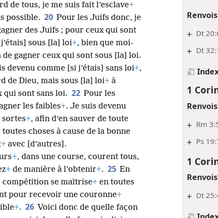
rd de tous, je me suis fait l’esclave
+
Renvois
20
ns possible.
Pour les Juifs donc, je
gagner des Juifs ; pour ceux qui sont
+
Dt 20:
’étais] sous [la] loi
+
, bien que moi-​
+
Dt 32:
n de gagner ceux qui sont sous [la] loi.
uis devenu comme [si j’étais] sans loi
+
,
Inde
rd de Dieu, mais sous [la] loi
+
à
1 Cori
22
x qui sont sans loi.
Pour les
Renvois
gagner les faibles
+
. Je suis devenu
 sortes
+
, afin d’en sauver de toute
+
Rm 3:
s toutes choses à cause de la bonne
+
Ps 19:
t
+
avec [d’autres].
eurs
+
, dans une course, courent tous,
1 Cori
25
ez
+
de manière à l’obtenir
+
.
En
Renvois
 compétition se maîtrise
+
en toutes
ont pour recevoir une couronne
+
+
Dt 25:
26
ible
+
.
Voici donc de quelle façon
Inde