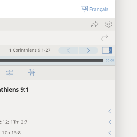
Français
1 Corinthiens 9:1-27
00:00
nthiens 9:1
1
2:12; 1Tm 2:7
; 1Co 15:8