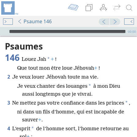
Psaume 146
Audio Player
00:00
Psaumes
146
*
Louez Jah
+
!
Que tout mon être loue Jéhovah
+
!
2
Je veux louer Jéhovah toute ma vie.
*
Je veux chanter des louanges
à mon Dieu
aussi longtemps que je vivrai.
3
*
Ne mettez pas votre confiance dans les princes
,
ni dans un fils d’homme, qui est incapable de
sauver
+
.
4
*
L’esprit
de l’homme sort, l’homme retourne au
sol
+
;