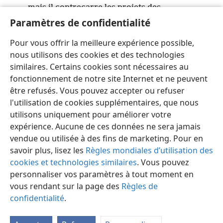
mais il contrecarre les projets des
*
méchants
+
.
Paramètres de confidentialité
10
Jéhovah sera Roi pour toujours
+
,
Pour vous offrir la meilleure expérience possible,
ton Dieu, ô Sion, de génération en génération.
nous utilisons des cookies et des technologies
*
Louez Jah
!
similaires. Certains cookies sont nécessaires au
fonctionnement de notre site Internet et ne peuvent
être refusés. Vous pouvez accepter ou refuser
l'utilisation de cookies supplémentaires, que nous
utilisons uniquement pour améliorer votre
Français
Partager
Préférences
expérience. Aucune de ces données ne sera jamais
Copyright
© 2026 Watch Tower Bible and Tract Society of Pennsylvania
vendue ou utilisée à des fins de marketing. Pour en
Conditions d’utilisation
Règles de confidentialité
savoir plus, lisez les
Règles mondiales d’utilisation des
Paramètres de confidentialité
Se connecter
JW.ORG
cookies et technologies similaires
. Vous pouvez
personnaliser vos paramètres à tout moment en
vous rendant sur la page des
Règles de
confidentialité
.