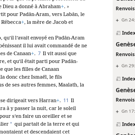
que Dieu a donné à Abraham
+
. »
Renvois
rtit pour Padân-Aram, vers Labân, le
+
Gn 24:
de Rébecca
+
, la mère de Jacob et
Inde
b, qu’il l’avait envoyé en Padân-Aram
Genèse
bénissant il lui avait commandé de ne
7
Renvois
les de Canaan
+
.
Il vit aussi que
e, et qu’il était parti pour Padân-
+
Gn 29
 que les filles de Canaan
alla donc chez Ismaël, le fils
Inde
s de ses autres femmes, Maalath, la
Genèse
Renvois
11
 se dirigeait vers Harran
+
.
Il
a à y passer la nuit, car le soleil
+
Gn 17:
pour s’en faire un oreiller et se
Inde
*
lier
qui partait de la terre et qui
u montaient et descendaient cet