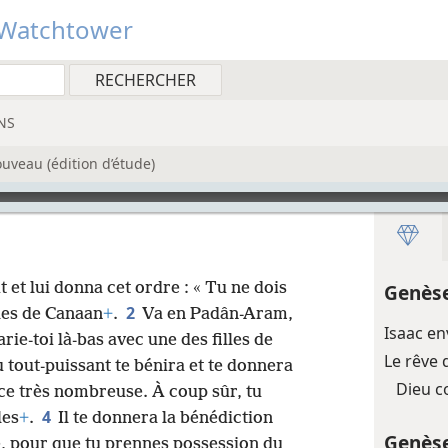
Watchtower
NS
uveau (édition d’étude)
 et lui donna cet ordre : « Tu ne dois
Genèse
2
les de Canaan
+
.
Va en Padân-Aram,
Isaac e
rie-toi là-bas avec une des filles de
Le rêve 
 tout-puissant te bénira et te donnera
Dieu c
e très nombreuse. À coup sûr, tu
4
les
+
.
Il te donnera la bénédiction
Genèse
ce, pour que tu prennes possession du