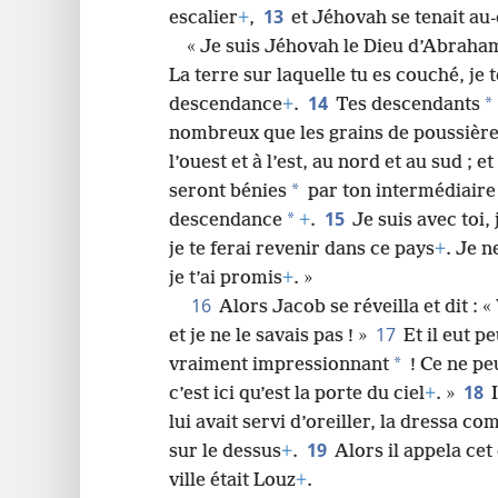
13
escalier
+
,
et Jéhovah se tenait au-d
« Je suis Jéhovah le Dieu d’Abraham
La terre sur laquelle tu es couché, je te
14
*
descendance
+
.
Tes descendants
nombreux que les grains de poussière 
l’ouest et à l’est, au nord et au sud ; e
*
seront bénies
par ton intermédiaire 
15
*
descendance
+
.
Je suis avec toi,
je te ferai revenir dans ce pays
+
. Je n
je t’ai promis
+
. »
16
Alors Jacob se réveilla et dit : 
17
et je ne le savais pas ! »
Et il eut pe
*
vraiment impressionnant
! Ce ne pe
18
c’est ici qu’est la porte du ciel
+
. »
lui avait servi d’oreiller, la dressa c
19
sur le dessus
+
.
Alors il appela cet
ville était Louz
+
.