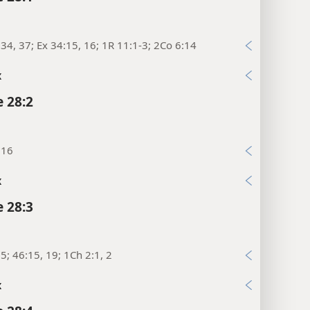
34, 37; Ex 34:15, 16; 1R 11:1-3; 2Co 6:14
x
 28:2
:16
x
 28:3
5; 46:15, 19; 1Ch 2:1, 2
x