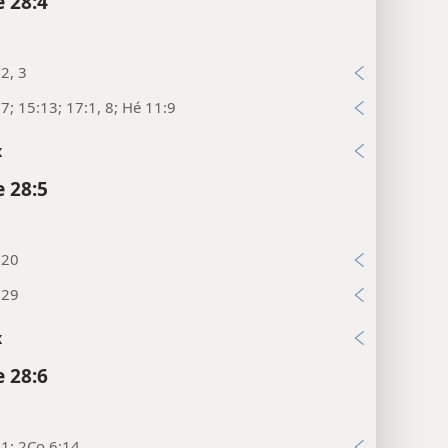
 28:4
2, 3
7; 15:13; 17:1, 8; Hé 11:9
x
 28:5
:20
:29
x
 28:6
1; 2Co 6:14