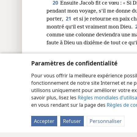
20
Ensuite Jacob fit ce vœu : « Si 
pendant mon voyage, s’il me donne du
21
porter,
et si je retourne en paix 
montré qu’il est vraiment mon Dieu.
comme une colonne deviendra une ma
faute à Dieu un dixième de tout ce qu’
Paramètres de confidentialité
Pour vous offrir la meilleure expérience possi
Copyright
© 2026 Watch Tower Bible and Tract Society
fonctionnement de notre site Internet et ne p
utilisons uniquement pour améliorer votre ex
savoir plus, lisez les
Règles mondiales d’utilis
en vous rendant sur la page des
Règles de con
Accepter
Refuser
Personnaliser