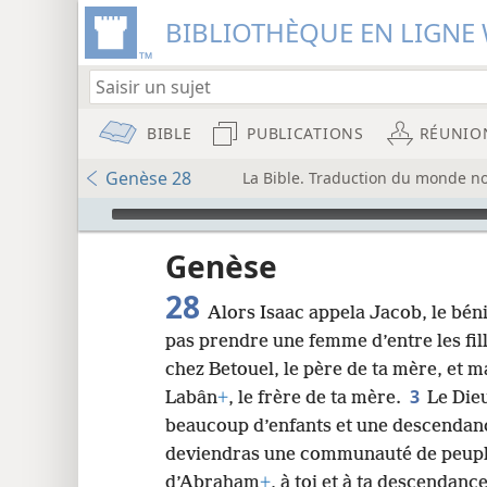
BIBLIOTHÈQUE EN LIGNE 
BIBLE
PUBLICATIONS
RÉUNIO
Genèse 28
La Bible. Traduction du monde no
Audio Player
u
Genèse
28
Alors Isaac appela Jacob, le bénit
wt)
pas prendre une femme d’entre les fil
i8)
chez Betouel, le père de ta mère, et ma
3
Labân
+
, le frère de ta mère.
Le Dieu
8
beaucoup d’enfants et une descendanc
deviendras une communauté de peup
16
d’Abraham
+
, à toi et à ta descendan