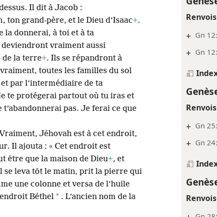
Genèse
essus. Il dit à Jacob :
Renvois
, ton grand-père, et le Dieu d’Isaac
+
.
 la donnerai, à toi et à ta
+
Gn 12:
deviendront vraiment aussi
+
Gn 12:
de la terre
+
. Ils se répandront à
t vraiment, toutes les familles du sol
Inde
et par l’intermédiaire de ta
Genèse
 je te protégerai partout où tu iras et
Renvois
e t’abandonnerai pas. Je ferai ce que
+
Gn 25
« Vraiment, Jéhovah est à cet endroit,
+
Gn 24
ur. Il ajouta : « Cet endroit est
ut être que la maison de Dieu
+
, et
Inde
Il se leva tôt le matin, prit la pierre qui
Genèse
omme une colonne et versa de l’huile
*
 endroit Béthel
. L’ancien nom de la
Renvois
+
Gn 28: