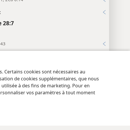
x
 28:7
:43
 28:8
es. Certains cookies sont nécessaires au
res de confidentialité
Se connecter
JW.ORG
:46
lisation de cookies supplémentaires, que nous
tilisée à des fins de marketing. Pour en
 28:9
ersonnaliser vos paramètres à tout moment
2, 3
 28:10