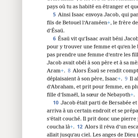
pays où tu as habité en étranger et 
5
Ainsi Isaac envoya Jacob, qui pa
fils de Betouel l’Araméen
+
, le frère 
d’Ésaü.
6
Ésaü vit qu’Isaac avait béni Jaco
pour y trouver une femme et qu’en le 
pas prendre une femme d’entre les fil
Jacob avait obéi à son père et à sa mèr
8
Aram
+
.
Alors Ésaü se rendit compte
9
déplaisaient à son père, Isaac
+
.
Il 
d’Abraham, et prit pour femme, en plu
fille d’Ismaël, la sœur de Nebayoth
+
.
10
Jacob était parti de Bersabée et
arriva à un certain endroit et se prépar
s’était couché. Il prit donc une pierre 
12
coucha là
+
.
Alors il rêva d’un esca
allait jusqu’au ciel. Les anges de Die