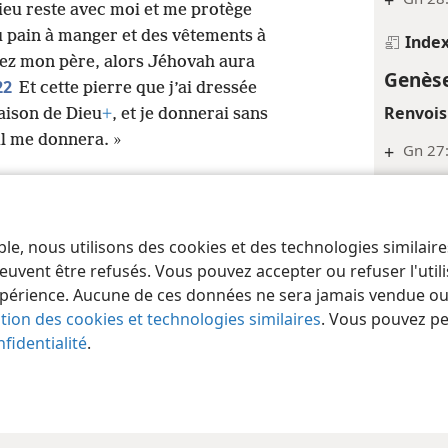
Dieu reste avec moi et me protège
 pain à manger et des vêtements à
Inde
chez mon père, alors Jéhovah aura
Genèse
22
Et cette pierre que j’ai dressée
Renvois
ison de Dieu
+
, et je donnerai sans
il me donnera. »
+
Gn 27
Genèse
Renvois
ble, nous utilisons des cookies et des technologies similair
 of Pennsylvania
Conditions d’utilisation
Règles de confidentialité
Paramèt
+
Gn 27
euvent être refusés. Vous pouvez accepter ou refuser l'uti
périence. Aucune de ces données ne sera jamais vendue ou u
Genèse
ation des cookies et technologies similaires
. Vous pouvez p
Renvois
fidentialité
.
+
Gn 36:
Genèse