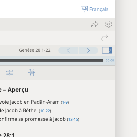
Français
Genèse 28:1-22
00:00
 – Aperçu
nvoie Jacob en Padân-Aram
(
1-9
)
de Jacob à Béthel
(
10-22
)
onfirme sa promesse à Jacob
(
13-15
)
 28:1