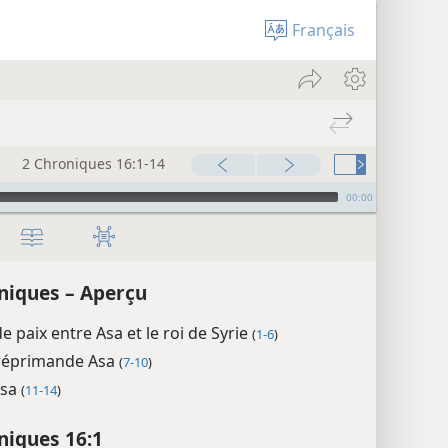
Français
2 Chroniques 16:1-14
00:00
niques – Aperçu
e paix entre Asa et le roi de Syrie
(
1-6
)
réprimande Asa
(
7-10
)
Asa
(
11-14
)
niques 16:1