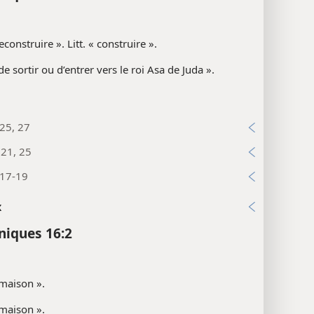
construire ». Litt. « construire ».
 de sortir ou d’entrer vers le roi Asa de Juda ».
25, 27
:21, 25
:17-19
x
niques 16:2
 maison ».
 maison ».