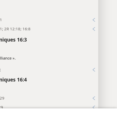
51
1; 2R 12:18; 16:8
niques 16:3
lliance ».
x
niques 16:4
:29
29
:20-22