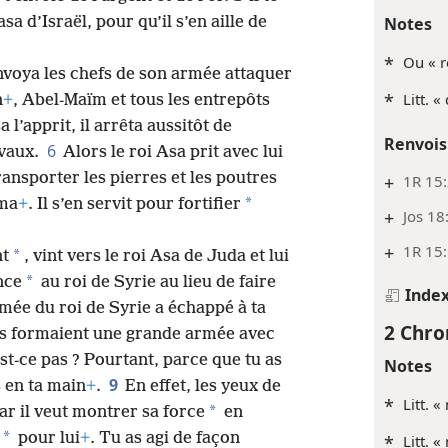
Notes
sa d’Israël, pour qu’il s’en aille de
*
Ou « re
nvoya les chefs de son armée attaquer
*
Litt. «
n
+
, Abel-Maïm et tous les entrepôts
l’apprit, il arrêta aussitôt de
Renvois
6
avaux.
Alors le roi Asa prit avec lui
ransporter les pierres et les poutres
+
1R 15:
*
ma
+
. Il s’en servit pour fortifier
+
Jos 18
+
1R 15
*
nt
, vint vers le roi Asa de Juda et lui
*
ance
au roi de Syrie au lieu de faire
Inde
mée du roi de Syrie a échappé à ta
2 Chro
ens formaient une grande armée avec
st-ce pas ? Pourtant, parce que tu as
Notes
9
s en ta main
+
.
En effet, les yeux de
*
Litt. «
*
car il veut montrer sa force
en
*
pour lui
+
. Tu as agi de façon
*
Litt. «