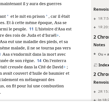
e maintenant il y aura des guerres
Renvois
*
*
yant
et le mit en prison
, car il était
+
1R 7:
oles. Et à cette même époque, Asa se
+
1R 20:
11
armi le peuple.
L’histoire d’Asa est
vre des rois de Juda et d’Israël
+
.
2 Chro
Asa eut une maladie des pieds, et sa
Notes
 même malade, il ne se tourna pas vers
3
*
Ou « a
Asa s’endormit dans la mort avec
14
nnée de son règne.
On l’enterra
Inde
était creusée dans la Cité de David
+
;
2 Chro
n avait couvert d’huile de baumier et
écialement en mélangeant des
Renvois
lus, on fit pour lui une combustion
+
2R 15
.
+
Jg 18:
+
1R 15