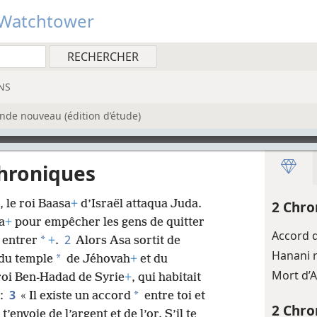
Watchtower
NS
nde nouveau (édition d’étude)
Chroniques
 le roi Baasa
+
d’Israël attaqua Juda.
2 Chro
a
+
pour empêcher les gens de quitter
Accord d
2
*
 entrer
+
.
Alors Asa sortit de
Hanani 
*
r du temple
de Jéhovah
+
et du
Mort d’
u roi Ben-Hadad de Syrie
+
, qui habitait
3
*
 :
« Il existe un accord
entre toi et
2 Chro
’envoie de l’argent et de l’or. S’il te