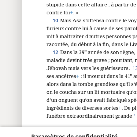
stupide dans cette affaire ; à partir d
contre toi
+
. »
10
Mais Asa s’offensa contre le vo
furieux contre lui à cause de ses par
mit à maltraiter d’autres personnes p
racontée, du début à la fin, dans le Li
e
12
Dans la 39
année de son règne, 
maladie devint très grave ; pourtant,
1
Jéhovah mais vers les guérisseurs.
e
ses ancêtres
+
; il mourut dans la 41
a
alors dans la tombe grandiose qu’il s’
on le coucha sur un lit mortuaire qu’o
d’un onguent qu’on avait fabriqué sp
ingrédients de diverses sortes
+
. De p
*
funèbre extraordinairement grande
Paramètres de confidentialité