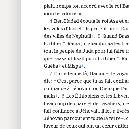
plaît, romps ton accord avec le roi Baa
mon territoire. »
4
Ben-Hadad écouta le roi Asa et e
les villes d’Israël. Ils prirent Iôn
+
, Da
5
des villes de Nephtali
+
.
Quand Baasa 
*
fortifier
Rama ; il abandonna les tr
tout le peuple de Juda pour lui faire t
*
que Baasa utilisait pour fortifier
Ra
Guéba
+
et Mizpa
+
.
7
En ce temps-là, Hanani
+
, le voya
dit : « C’est parce que tu as fait confi
confiance à Jéhovah ton Dieu que l’ar
8
main
+
.
Les Éthiopiens et les Liby
beaucoup de chars et de cavaliers, n’e
fait confiance à Jéhovah, il les a livré
Jéhovah parcourent toute la terre
+
, 
faveur de ceux qui ont un cœur entier