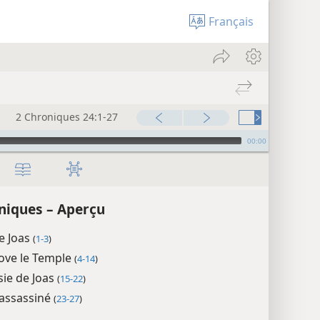
Français
2 Chroniques 24:1-27
00:00
niques – Aperçu
e Joas
(
1-3
)
ove le Temple
(
4-14
)
sie de Joas
(
15-22
)
 assassiné
(
23-27
)