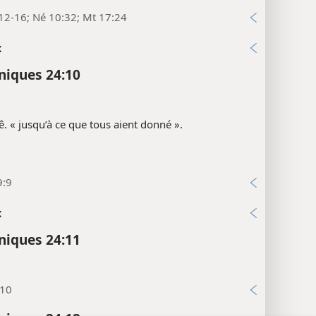
12-16; Né 10:32; Mt 17:24
x
niques 24:10
ê. « jusqu’à ce que tous aient donné ».
9:9
x
niques 24:11
:10