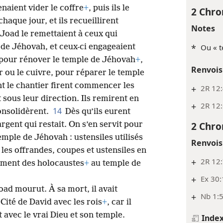
enaient vider le coffre
+
, puis ils le
2 Chro
chaque jour, et ils recueillirent
Notes
t Joad le remettaient à ceux qui
 de Jéhovah, et ceux-ci engageaient
*
Ou « t
s pour rénover le temple de Jéhovah
+
,
Renvois
er ou le cuivre, pour réparer le temple
t le chantier firent commencer les
+
2R 12:
 sous leur direction. Ils remirent en
+
2R 12
14
consolidèrent.
Dès qu’ils eurent
2 Chro
’argent qui restait. On s’en servit pour
emple de Jéhovah : ustensiles utilisés
Renvois
 les offrandes, coupes et ustensiles en
+
2R 12
rement des holocaustes
+
au temple de
+
Ex 30
Joad mourut. À sa mort, il avait
+
Nb 1:
 Cité de David avec les rois
+
, car il
 avec le vrai Dieu et son temple.
Inde