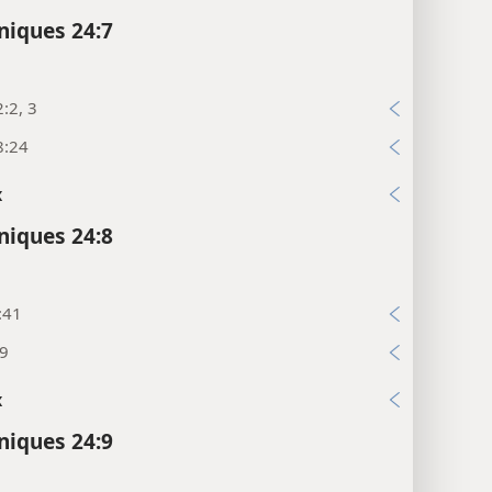
niques 24:7
:2, 3
8:24
x
niques 24:8
:41
:9
x
niques 24:9