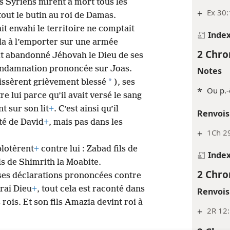
es Syriens mirent à mort tous les
+
Ex 30:
tout le butin au roi de Damas.
it envahi le territoire ne comptait
Inde
da à l’emporter sur une armée
2 Chro
ait abandonné Jéhovah le Dieu de ses
ondamnation prononcée sur Joas.
Notes
*
laissèrent grièvement blessé
), ses
*
Ou p.-
 lui parce qu’il avait versé le sang
nt sur son lit
+
. C’est ainsi qu’il
Renvois
ité de David
+
, mais pas dans les
+
1Ch 2
plotèrent
+
contre lui : Zabad fils de
Inde
s de Shimrith la Moabite.
2 Chro
euses déclarations prononcées contre
rai Dieu
+
, tout cela est raconté dans
Renvois
rois. Et son fils Amazia devint roi à
+
2R 12