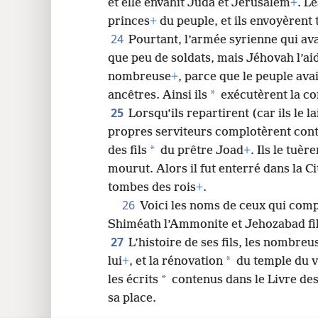
et elle envahit Juda et Jérusalem
+
. L
princes
+
du peuple, et ils envoyèrent 
24
Pourtant, l’armée syrienne qui ava
que peu de soldats, mais Jéhovah l’ai
nombreuse
+
, parce que le peuple av
*
ancêtres. Ainsi ils
exécutèrent la c
25
Lorsqu’ils repartirent (car ils le 
propres serviteurs complotèrent contre
*
des fils
du prêtre Joad
+
. Ils le tuère
mourut. Alors il fut enterré dans la C
tombes des rois
+
.
26
Voici les noms de ceux qui com
Shiméath l’Ammonite et Jehozabad fil
27
L’histoire de ses fils, les nombr
*
lui
+
, et la rénovation
du temple du v
*
les écrits
contenus dans le Livre des 
sa place.