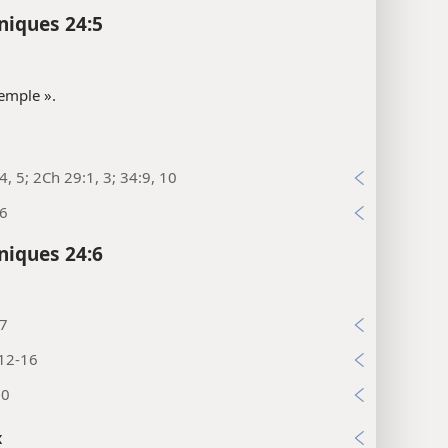
niques 24:5
emple ».
4, 5; 2Ch 29:1, 3; 34:9, 10
:6
niques 24:6
:7
:12-16
50
x