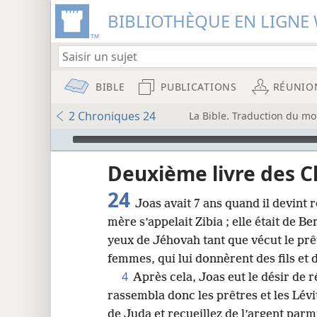
BIBLIOTHÈQUE EN LIGNE 
BIBLE
PUBLICATIONS
RÉUNIO
2 Chroniques 24
La Bible. Traduction du mo
Audio Player
u
Deuxième livre des 
24
Joas avait 7 ans quand il devint r
wt)
mère s’appelait Zibia ; elle était de B
i8)
yeux de Jéhovah tant que vécut le pr
femmes, qui lui donnèrent des fils et de
8
4
Après cela, Joas eut le désir de 
rassembla donc les prêtres et les Lévite
16
de Juda et recueillez de l’argent parm