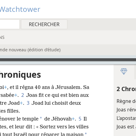
Watchtower
NS
nde nouveau (édition d’étude)
Chroniques
oi
+
, et il régna 40 ans à Jérusalem. Sa
2 Chro
2
ersabée
+
.
Joas fit ce qui est bien aux
Règne d
3
être Joad
+
.
Joad lui choisit deux
Joas rén
s filles.
L’aposta
5
*
rénover le temple
de Jéhovah
+
.
Il
Joas est
s, et leur dit : « Sortez vers les villes
*
i tout Israël pour réparer la maison