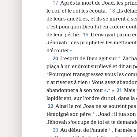
17
Après la mort de Joad, les princ
18
le roi, et le roi les écouta.
Ils déla
de leurs ancêtres, et ils se mirent à se
c’est pourquoi Dieu fut en colère con
19
de leur péché.
Il envoyait parmi e
Jéhovah ; ces prophètes les mettaient
d’écouter
+
.
20
*
L’esprit de Dieu agit sur
Zachar
plaça à un endroit surélevé et dit au pe
“Pourquoi transgressez-vous les co
n’arriverez à rien ! Vous avez abando
21
abandonnera à son tour
+
.” »
Mais 
lapidèrent, sur l’ordre du roi, dans l
22
Ainsi le roi Joas ne se souvint pas
*
témoigné son père
, Joad ; il tua son
Jéhovah s’occupe de toi et te deman
23
*
Au début de l’année
, l’armée 