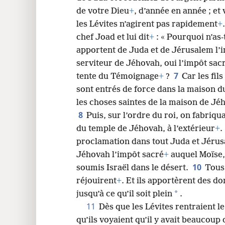
de votre Dieu
+
, d’année en année ; et
24
les Lévites n’agirent pas rapidement
+
chef Joad et lui dit
+
: « Pourquoi n’as-
apportent de Juda et de Jérusalem l’i
serviteur de Jéhovah, oui l’impôt sacr
7
tente du Témoignage
+
?
Car les fils
sont entrés de force dans la maison d
les choses saintes de la maison de Jéh
8
Puis, sur l’ordre du roi, on fabriqu
du temple de Jéhovah, à l’extérieur
+
.
proclamation dans tout Juda et Jéru
Jéhovah l’impôt sacré
+
auquel Moïse, 
10
soumis Israël dans le désert.
Tous 
réjouirent
+
. Et ils apportèrent des do
*
jusqu’à ce qu’il soit plein
.
11
Dès que les Lévites rentraient le
qu’ils voyaient qu’il y avait beaucoup 