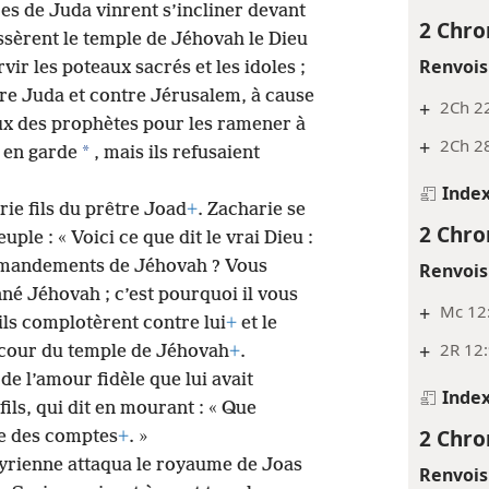
es de Juda vinrent s’incliner devant
2 Chro
issèrent le temple de Jéhovah le Dieu
Renvois
rvir les poteaux sacrés et les idoles ;
tre Juda et contre Jérusalem, à cause
+
2Ch 22
ux des prophètes pour les ramener à
+
2Ch 2
*
 en garde
, mais ils refusaient
Inde
ie fils du prêtre Joad
+
. Zacharie se
2 Chro
uple : « Voici ce que dit le vrai Dieu :
mmandements de Jéhovah ? Vous
Renvois
nné Jéhovah ; c’est pourquoi il vous
+
Mc 12
ils complotèrent contre lui
+
et le
+
2R 12
a cour du temple de Jéhovah
+
.
 de l’amour fidèle que lui avait
Inde
 fils, qui dit en mourant : « Que
2 Chro
de des comptes
+
. »
syrienne attaqua le royaume de Joas
Renvois