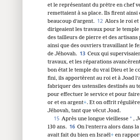
et le représentant du prêtre en chef v
remettaient à sa place. Ils firent ainsi 
12
beaucoup d’argent.
Alors le roi e
dirigeaient les travaux pour le temple
des tailleurs de pierre et des artisan
ainsi que des ouvriers travaillant le f
13
de Jéhovah.
Ceux qui supervisaien
travaux, et les réparations avancèrent
bon état le temple du vrai Dieu et le 
fini, ils apportèrent au roi et à Joad l
fabriquer des ustensiles destinés au t
pour effectuer le service et pour faire
or et en argent
+
. Et on offrit réguliè
Jéhovah, tant que vécut Joad.
15
*
Après une longue vieillesse
, 
16
130 ans.
On l’enterra alors dans la
avait fait du bien en Israël
+
en rapport