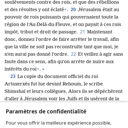
soulèvements contre des rois, et que des rébellions
20
et des révoltes y ont éclaté
+
.
Jérusalem était au
pouvoir de rois puissants qui gouvernaient toute la
région de l’Au-Delà-du-Fleuve, et on payait à ces rois
21
impôt, tribut et droit de passage.
Maintenant
donc, donnez l’ordre de faire arrêter le travail, afin
que la ville ne soit pas reconstruite tant que moi, je
22
n’en aurai pas donné l’ordre.
Et veillez à agir sans
faute dans ce sens, afin qu’on arrête de nuire aux
intérêts du roi
+
. »
23
La copie du document officiel du roi
Artaxerxès fut lue devant Rehoum, le scribe
Shimshaï et leurs collègues. Alors ils se dépêchèrent
d’aller à Jérusalem voir les Juifs et ils usèrent de la
24
force pour leur faire arrêter le travail.
C’est alors
Paramètres de confidentialité
que furent interrompus les travaux du temple de
Dieu, qui était à Jérusalem ; et le chantier fut à
Pour vous offrir la meilleure expérience possible,