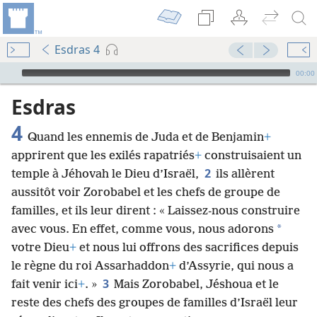
Esdras 4
Audio Player
00:00
Esdras
4
Quand les ennemis de Juda et de Benjamin
+
apprirent que les exilés rapatriés
+
construisaient un
2
temple à Jéhovah le Dieu d’Israël,
ils allèrent
aussitôt voir Zorobabel et les chefs de groupe de
familles, et ils leur dirent : « Laissez-nous construire
*
avec vous. En effet, comme vous, nous adorons
votre Dieu
+
et nous lui offrons des sacrifices depuis
le règne du roi Assarhaddon
+
d’Assyrie, qui nous a
3
fait venir ici
+
. »
Mais Zorobabel, Jéshoua et le
reste des chefs des groupes de familles d’Israël leur