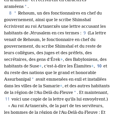
en araméen
+
et l’écrivirent en caractères
*
araméens
.
8
*
Rehoum, un des fonctionnaires en chef du
gouvernement, ainsi que le scribe Shimshaï
écrivirent au roi Artaxerxès une lettre accusant les
9
habitants de Jérusalem en ces termes :
(La lettre
venait de Rehoum, le fonctionnaire en chef du
gouvernement, du scribe Shimshaï et du reste de
leurs collègues, des juges et des préfets, des
secrétaires, des gens d’Érek
+
, des Babyloniens, des
10
habitants de Suse
+
, c’est-à-dire les Élamites
+
,
et
du reste des nations que le grand et honorable
*
Assurbanipal
avait emmenées en exil et installées
dans les villes de la Samarie
+
, et des autres habitants
*
de la région de l’Au-Delà-du-Fleuve
. Et maintenant,
11
voici une copie de la lettre qu’ils lui envoyèrent.)
« Au roi Artaxerxès, de la part de tes serviteurs,
les hommes de la région de l’Au-Delà-du-Fleuve : Et