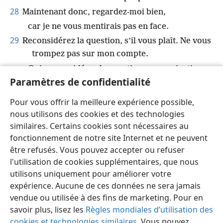
28
Maintenant donc, regardez-moi bien,
car je ne vous mentirais pas en face.
29
Reconsidérez la question, s’il vous plaît. Ne vous
trompez pas sur mon compte.
Oui, reconsidérez la question, car ma justice
Paramètres de confidentialité
reste intacte.
30
Ma langue dit-elle des choses injustes ?
Pour vous offrir la meilleure expérience possible,
Mon palais ne discerne-t-il pas qu’une chose
nous utilisons des cookies et des technologies
est fausse ?
similaires. Certains cookies sont nécessaires au
fonctionnement de notre site Internet et ne peuvent
être refusés. Vous pouvez accepter ou refuser
l'utilisation de cookies supplémentaires, que nous
utilisons uniquement pour améliorer votre
Français
Partager
Préférences
expérience. Aucune de ces données ne sera jamais
Copyright
© 2026 Watch Tower Bible and Tract Society of Pennsylvania
vendue ou utilisée à des fins de marketing. Pour en
Conditions d’utilisation
Règles de confidentialité
savoir plus, lisez les
Règles mondiales d’utilisation des
Paramètres de confidentialité
Se connecter
JW.ORG
cookies et technologies similaires
. Vous pouvez