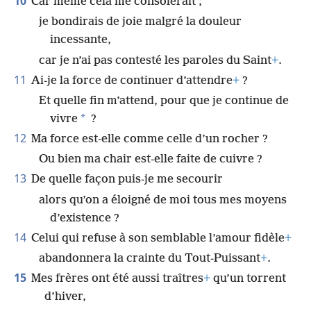
10
Car même cela me consolerait ;
je bondirais de joie malgré la douleur
incessante,
car je n’ai pas contesté les paroles du Saint
+
.
11
Ai-je la force de continuer d’attendre
+
?
Et quelle fin m’attend, pour que je continue de
*
vivre
?
12
Ma force est-elle comme celle d’un rocher ?
Ou bien ma chair est-elle faite de cuivre ?
13
De quelle façon puis-je me secourir
alors qu’on a éloigné de moi tous mes moyens
d’existence ?
14
Celui qui refuse à son semblable l’amour fidèle
+
abandonnera la crainte du Tout-Puissant
+
.
15
Mes frères ont été aussi traîtres
+
qu’un torrent
d’hiver,