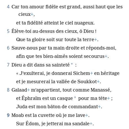
4
Car ton amour fidèle est grand, aussi haut que les
cieux
+
,
et ta fidélité atteint le ciel nuageux.
5
Élève-toi au-dessus des cieux, ô Dieu !
Que ta gloire soit sur toute la terre
+
.
6
Sauve-nous par ta main droite et réponds-moi,
afin que tes bien-aimés soient secourus
+
.
7
*
Dieu a dit dans sa sainteté
:
« J’exulterai, je donnerai Sichem
+
en héritage
et je mesurerai la vallée de Soukkot
+
.
8
Galaad
+
m’appartient, tout comme Manassé,
*
et Éphraïm est un casque
pour ma tête
+
;
Juda est mon bâton de commandant
+
.
9
Moab est la cuvette où je me lave
+
.
Sur Édom, je jetterai ma sandale
+
.