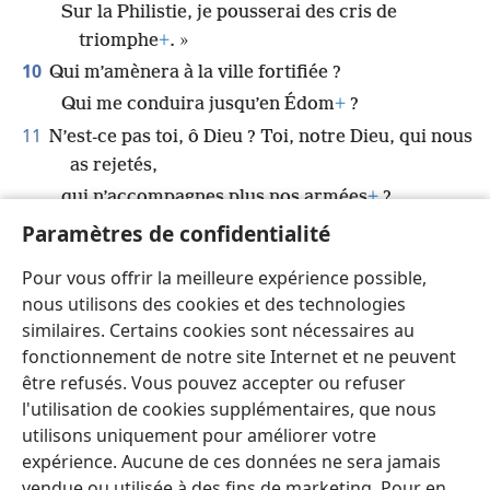
Sur la Philistie, je pousserai des cris de
triomphe
+
. »
10
Qui m’amènera à la ville fortifiée ?
Qui me conduira jusqu’en Édom
+
?
11
N’est-ce pas toi, ô Dieu ? Toi, notre Dieu, qui nous
as rejetés,
qui n’accompagnes plus nos armées
+
?
12
Secours-nous dans notre détresse
+
,
Paramètres de confidentialité
*
car le salut
venant des humains est vain
+
.
Pour vous offrir la meilleure expérience possible,
13
Par Dieu nous obtiendrons de la force
+
,
nous utilisons des cookies et des technologies
et il piétinera nos adversaires
+
.
similaires. Certains cookies sont nécessaires au
fonctionnement de notre site Internet et ne peuvent
être refusés. Vous pouvez accepter ou refuser
l'utilisation de cookies supplémentaires, que nous
utilisons uniquement pour améliorer votre
Français
Partager
Préférences
expérience. Aucune de ces données ne sera jamais
Copyright
© 2026 Watch Tower Bible and Tract Society of Pennsylvania
vendue ou utilisée à des fins de marketing. Pour en