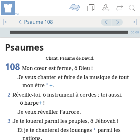
Psaume 108
Audio Player
00:00
Psaumes
Chant. Psaume de David.
108
Mon cœur est ferme, ô Dieu !
Je veux chanter et faire de la musique de tout
*
mon être
+
.
2
Réveille-toi, ô instrument à cordes ; toi aussi,
ô harpe
+
!
Je veux réveiller l’aurore.
3
Je te louerai parmi les peuples, ô Jéhovah !
*
Et je te chanterai des louanges
parmi les
nations.