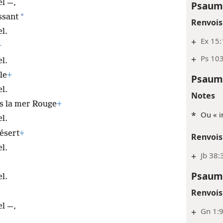
el —,
Psaum
*
ssant
Renvois
l.
+
Ex 15:
+
+
Ps 10
l.
le
+
Psaum
l.
Notes
ns la mer Rouge
+
*
Ou « i
l.
désert
+
Renvois
l.
+
Jb 38:
Psaum
l.
Renvois
el —,
+
Gn 1:9