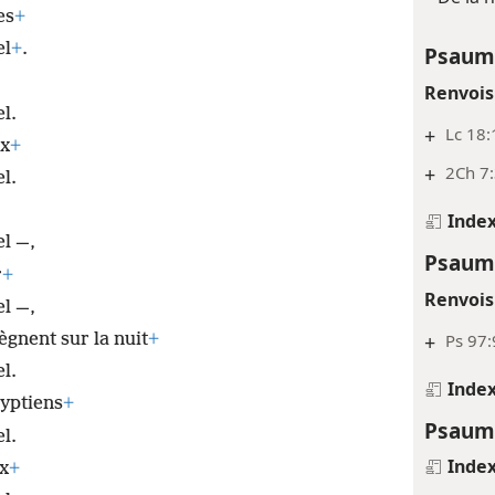
es
+
el
+
.
Psaum
Renvois
l.
+
Lc 18:
ux
+
+
2Ch 7:
l.
Inde
el —,
Psaum
r
+
Renvois
el —,
+
Ps 97:
règnent sur la nuit
+
l.
Inde
gyptiens
+
Psaum
l.
Inde
ux
+