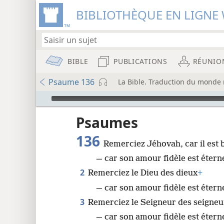
BIBLIOTHÈQUE EN LIGNE 
BIBLE
PUBLICATIONS
RÉUNIO
Psaume 136
La Bible. Traduction du monde 
Audio Player
u
Psaumes
136
Remerciez Jéhovah, car il est 
wt)
— car son amour fidèle est étern
i8)
2
Remerciez le Dieu des dieux
+
8
— car son amour fidèle est éterne
3
Remerciez le Seigneur des seigneu
16
— car son amour fidèle est éterne