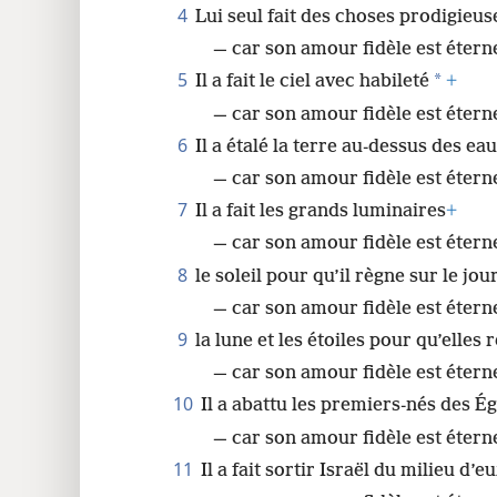
4
Lui seul fait des choses prodigieus
24
— car son amour fidèle est étern
5
*
Il a fait le ciel avec habileté
+
— car son amour fidèle est éterne
6
Il a étalé la terre au-dessus des ea
— car son amour fidèle est éterne
7
Il a fait les grands luminaires
+
— car son amour fidèle est étern
8
le soleil pour qu’il règne sur le jou
— car son amour fidèle est étern
9
la lune et les étoiles pour qu’elles 
— car son amour fidèle est éterne
10
Il a abattu les premiers-nés des É
— car son amour fidèle est éterne
11
Il a fait sortir Israël du milieu d’e