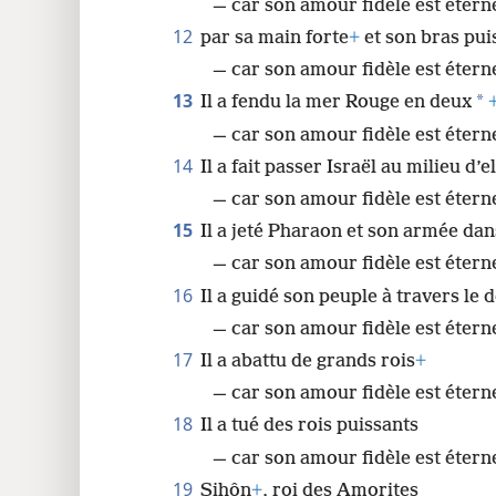
— car son amour fidèle est étern
12
par sa main forte
+
et son bras pui
— car son amour fidèle est éterne
13
*
Il a fendu la mer Rouge en deux
— car son amour fidèle est éterne
14
Il a fait passer Israël au milieu d’el
— car son amour fidèle est éterne
15
Il a jeté Pharaon et son armée da
— car son amour fidèle est éterne
16
Il a guidé son peuple à travers le 
— car son amour fidèle est éterne
17
Il a abattu de grands rois
+
— car son amour fidèle est éterne
18
Il a tué des rois puissants
— car son amour fidèle est étern
19
Sihôn
+
, roi des Amorites