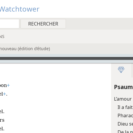
Watchtower
NS
nouveau (édition d’étude)
bon
+
Psaum
el
+
.
L’amour 
Il a fa
l.
Pharao
rs
Dieu s
l.
De la 