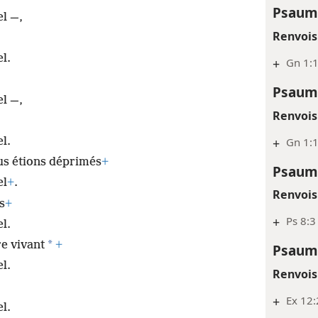
Psaum
el —,
Renvois
l.
+
Gn 1:
Psaum
el —,
Renvois
+
Gn 1:1
l.
us étions déprimés
+
Psaum
el
+
.
Renvois
s
+
+
Ps 8:3
l.
*
re vivant
+
Psaum
l.
Renvois
+
Ex 12
l.