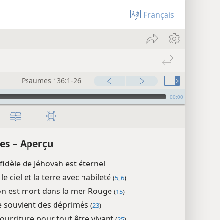
Français
Psaumes 136:1-26
00:00
es – Aperçu
fidèle de Jéhovah est éternel
it le ciel et la terre avec habileté
(
5, 6
)
n est mort dans la mer Rouge
(
15
)
e souvient des déprimés
(
23
)
nourriture pour tout être vivant
(
25
)