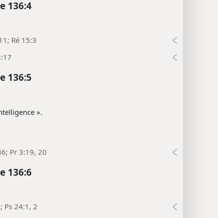
e 136:4
11; Ré 15:3
3:17
e 136:5
ntelligence ».
36; Pr 3:19, 20
e 136:6
; Ps 24:1, 2