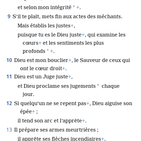
*
et selon mon intégrité
+
.
9
S’il te plaît, mets fin aux actes des méchants.
Mais établis les justes
+
,
puisque tu es le Dieu juste
+
, qui examine les
cœurs
+
et les sentiments les plus
*
profonds
+
.
10
Dieu est mon bouclier
+
, le Sauveur de ceux qui
ont le cœur droit
+
.
11
Dieu est un Juge juste
+
,
*
et Dieu proclame ses jugements
chaque
jour.
12
Si quelqu’un ne se repent pas
+
, Dieu aiguise son
épée
+
;
il tend son arc et l’apprête
+
.
13
Il prépare ses armes meurtrières ;
il apprête ses flèches incendiaires
+
.