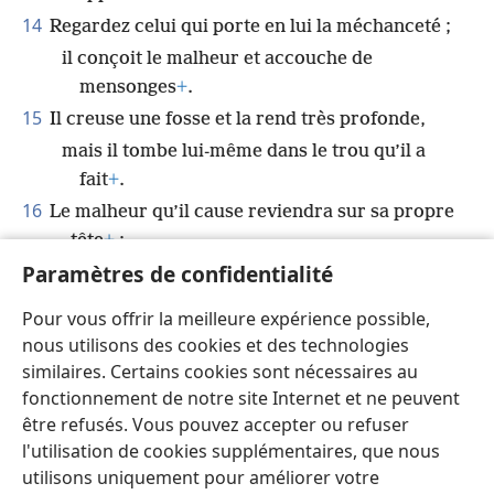
14
Regardez celui qui porte en lui la méchanceté ;
il conçoit le malheur et accouche de
mensonges
+
.
15
Il creuse une fosse et la rend très profonde,
mais il tombe lui-même dans le trou qu’il a
fait
+
.
16
Le malheur qu’il cause reviendra sur sa propre
tête
+
;
Paramètres de confidentialité
sa violence lui tombera sur le crâne.
17
Je louerai Jéhovah pour sa justice
+
;
Pour vous offrir la meilleure expérience possible,
*
je louerai par des chants
le nom de
nous utilisons des cookies et des technologies
Jéhovah
+
le Très-Haut
+
.
similaires. Certains cookies sont nécessaires au
fonctionnement de notre site Internet et ne peuvent
être refusés. Vous pouvez accepter ou refuser
l'utilisation de cookies supplémentaires, que nous
utilisons uniquement pour améliorer votre
Français
Partager
Préférences