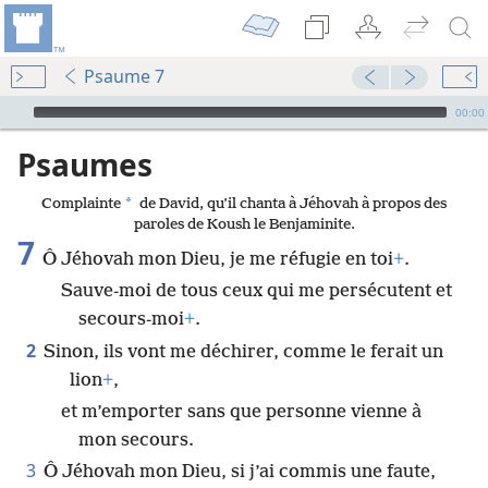
Psaume 7
Audio Player
00:00
Psaumes
*
Complainte
de David, qu’il chanta à Jéhovah à propos des
paroles de Koush le Benjaminite.
7
Ô Jéhovah mon Dieu, je me réfugie en toi
+
.
Sauve-moi de tous ceux qui me persécutent et
secours-moi
+
.
2
Sinon, ils vont me déchirer, comme le ferait un
lion
+
,
et m’emporter sans que personne vienne à
mon secours.
3
Ô Jéhovah mon Dieu, si j’ai commis une faute,