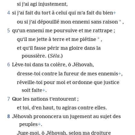
si j’ai agi injustement,
4
si j’ai fait du tort à celui qui m’a fait du bien
+
*
ou si j’ai dépouillé mon ennemi sans raison
,
5
qu’un ennemi me poursuive et me rattrape ;
*
qu’il me jette à terre et me piétine
,
et qu’il fasse périr ma gloire dans la
poussière. (
Sèla.
)
6
Lève-toi dans ta colère, ô Jéhovah,
dresse-toi contre la fureur de mes ennemis
+
,
réveille-toi pour moi et ordonne que justice
soit faite
+
.
7
Que les nations t’entourent ;
et toi, d’en haut, tu agiras contre elles.
8
Jéhovah prononcera un jugement au sujet des
peuples
+
.
Juge-moi, ô Jéhovah, selon ma droiture