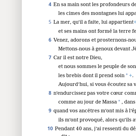
4
En sa main sont les profondeurs de 
les cimes des montagnes lui app
5
La mer, qu’il a faite, lui appartient
et ses mains ont formé la terre 
6
Venez, adorons et prosternons-nou
Mettons-nous à genoux devant Jéh
7
Car il est notre Dieu,
et nous sommes le peuple de son
*
les brebis dont il prend soin
+
.
Aujourd’hui, si vous écoutez sa 
8
n’endurcissez pas votre cœur com
*
comme au jour de Massa
, dans
9
quand vos ancêtres m’ont mis à l’
ils m’ont provoqué, alors qu’ils
10
Pendant 40 ans, j’ai ressenti du dé