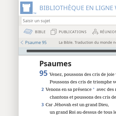
BIBLIOTHÈQUE EN LIGNE 
BIBLE
PUBLICATIONS
RÉUNIO
Psaume 95
La Bible. Traduction du monde n
Audio Player
u
Psaumes
95
Venez, poussons des cris de joie
wt)
Poussons des cris de triomphe v
i8)
2
*
Venons en sa présence
avec des
8
chantons et poussons des cris de
3
Car Jéhovah est un grand Dieu,
un grand Roi au-dessus de tous l