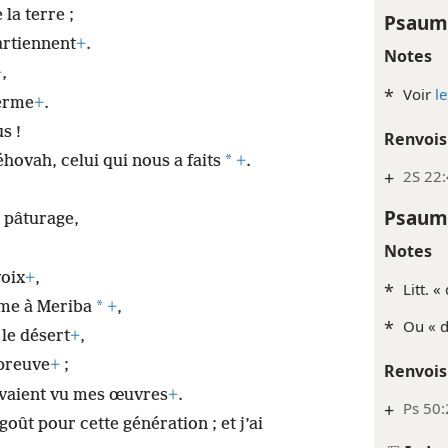
la terre ;
Psaum
artiennent
+
.
Notes
+
,
*
Voir
l
ferme
+
.
s !
Renvois
*
ovah, celui qui nous a faits
+
.
+
2S 22
Psaum
 pâturage,
Notes
voix
+
,
*
Litt. 
*
me à Meriba
+
,
*
Ou « d
 le désert
+
,
épreuve
+
;
Renvois
 avaient vu mes œuvres
+
.
+
Ps 50:
goût pour cette génération ; et j’ai