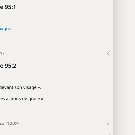
e 95:1
exique
.
:47
e 95:2
« devant son visage ».
es actions de grâce ».
23; 100:4