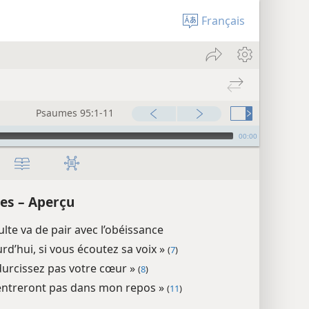
Français
Psaumes 95:1-11
00:00
es – Aperçu
culte va de pair avec l’obéissance
rd’hui, si vous écoutez sa voix »
(
7
)
durcissez pas votre cœur »
(
8
)
n’entreront pas dans mon repos »
(
11
)