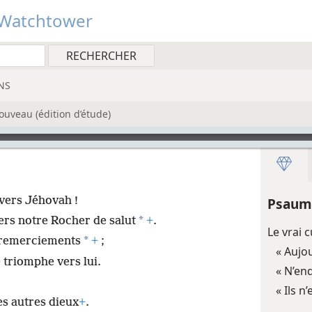
Watchtower
NS
ouveau (édition d’étude)
 vers Jéhovah !
Psaum
*
ers notre Rocher de salut
+
.
Le vrai 
*
 remerciements
+
;
« Aujou
 triomphe vers lui.
« N’en
« Ils 
es autres dieux
+
.