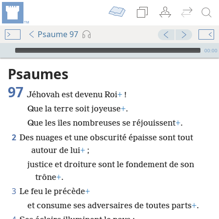
Psaume 97
Audio Player
00:00
Psaumes
97
Jéhovah est devenu Roi
+
!
Que la terre soit joyeuse
+
.
Que les îles nombreuses se réjouissent
+
.
2
Des nuages et une obscurité épaisse sont tout
autour de lui
+
;
justice et droiture sont le fondement de son
trône
+
.
3
Le feu le précède
+
et consume ses adversaires de toutes parts
+
.