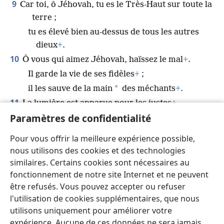
9
Car toi, ô Jéhovah, tu es le Très-Haut sur toute la
terre ;
tu es élevé bien au-dessus de tous les autres
dieux
+
.
10
Ô vous qui aimez Jéhovah, haïssez le mal
+
.
Il garde la vie de ses fidèles
+
;
*
il les sauve de la main
des méchants
+
.
11
La lumière est apparue pour les justes
+
,
Paramètres de confidentialité
et la joie pour ceux qui ont le cœur droit.
12
Réjouissez-vous au sujet de Jéhovah, vous les
Pour vous offrir la meilleure expérience possible,
justes,
nous utilisons des cookies et des technologies
*
et louez son saint nom
.
similaires. Certains cookies sont nécessaires au
fonctionnement de notre site Internet et ne peuvent
être refusés. Vous pouvez accepter ou refuser
l'utilisation de cookies supplémentaires, que nous
utilisons uniquement pour améliorer votre
Français
Partager
Préférences
expérience. Aucune de ces données ne sera jamais