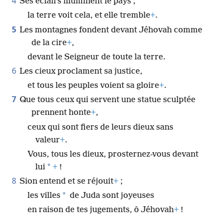
4
Ses éclairs illuminent le pays ;
la terre voit cela, et elle tremble
+
.
5
Les montagnes fondent devant Jéhovah comme
de la cire
+
,
devant le Seigneur de toute la terre.
6
Les cieux proclament sa justice,
et tous les peuples voient sa gloire
+
.
7
Que tous ceux qui servent une statue sculptée
prennent honte
+
,
ceux qui sont fiers de leurs dieux sans
valeur
+
.
Vous, tous les dieux, prosternez-vous devant
*
lui
+
!
8
Sion entend et se réjouit
+
;
*
les villes
de Juda sont joyeuses
en raison de tes jugements, ô Jéhovah
+
!