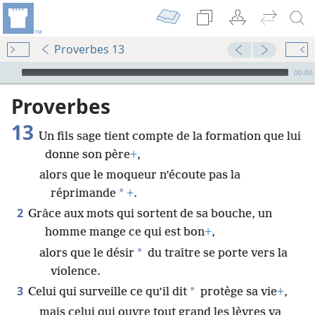
Proverbes 13
Audio Player
00:00
Proverbes
13
Un fils sage tient compte de la formation que lui
donne son père
+
,
alors que le moqueur n’écoute pas la
*
réprimande
+
.
2
Grâce aux mots qui sortent de sa bouche, un
homme mange ce qui est bon
+
,
*
alors que le désir
du traître se porte vers la
violence.
3
*
Celui qui surveille ce qu’il dit
protège sa vie
+
,
mais celui qui ouvre tout grand les lèvres va