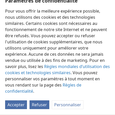
Paramètres de confidentialité
mais celui qui aime son fils veille à le
*
corriger
+
.
Pour vous offrir la meilleure expérience possible,
25
Le juste mange, et il est rassasié
+
;
nous utilisons des cookies et des technologies
le méchant, lui, a le ventre vide
+
.
similaires. Certains cookies sont nécessaires au
fonctionnement de notre site Internet et ne peuvent
être refusés. Vous pouvez accepter ou refuser
l'utilisation de cookies supplémentaires, que nous
utilisons uniquement pour améliorer votre
Français
Partager
Préférences
expérience. Aucune de ces données ne sera jamais
Copyright
© 2026 Watch Tower Bible and Tract Society of Pennsylvania
vendue ou utilisée à des fins de marketing. Pour en
Conditions d’utilisation
Règles de confidentialité
savoir plus, lisez les
Règles mondiales d’utilisation des
Paramètres de confidentialité
Se connecter
JW.ORG
cookies et technologies similaires
. Vous pouvez
personnaliser vos paramètres à tout moment en
vous rendant sur la page des
Règles de
confidentialité
.
Accepter
Refuser
Personnaliser