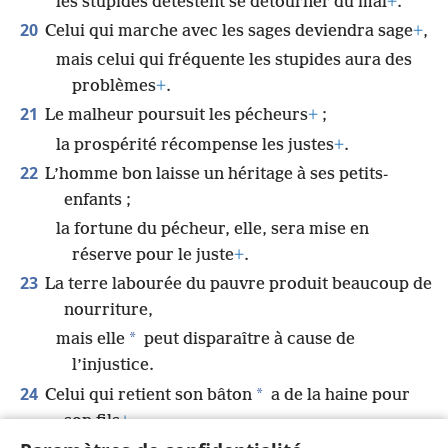
les stupides détestent se détourner du mal
+
.
20
Celui qui marche avec les sages deviendra sage
+
,
mais celui qui fréquente les stupides aura des
problèmes
+
.
21
Le malheur poursuit les pécheurs
+
;
la prospérité récompense les justes
+
.
22
L’homme bon laisse un héritage à ses petits-
enfants ;
la fortune du pécheur, elle, sera mise en
réserve pour le juste
+
.
23
La terre labourée du pauvre produit beaucoup de
nourriture,
*
mais elle
peut disparaître à cause de
l’injustice.
24
*
Celui qui retient son bâton
a de la haine pour
son fils
+
,