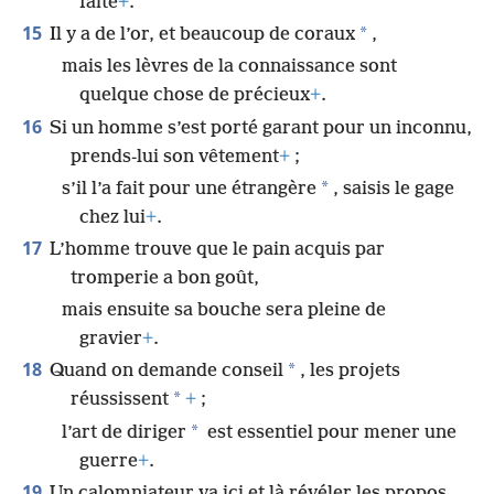
faite
+
.
15
*
Il y a de l’or, et beaucoup de coraux
,
mais les lèvres de la connaissance sont
quelque chose de précieux
+
.
16
Si un homme s’est porté garant pour un inconnu,
prends-lui son vêtement
+
;
*
s’il l’a fait pour une étrangère
, saisis le gage
chez lui
+
.
17
L’homme trouve que le pain acquis par
tromperie a bon goût,
mais ensuite sa bouche sera pleine de
gravier
+
.
18
*
Quand on demande conseil
, les projets
*
réussissent
+
;
*
l’art de diriger
est essentiel pour mener une
guerre
+
.
19
Un calomniateur va ici et là révéler les propos