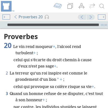
Proverbes 20
Audio Player
00:00
Proverbes
20
Le vin rend moqueur
+
, l’alcool rend
turbulent
+
;
celui qui s’écarte du droit chemin à cause
d’eux n’est pas sage
+
.
2
La terreur qu’un roi inspire est comme le
*
grondement d’un lion
+
;
celui qui provoque sa colère risque sa vie
+
.
3
Quand un homme refuse de se disputer, c’est tout
à son honneur
+
;
par contre, les individus stupides se laissent