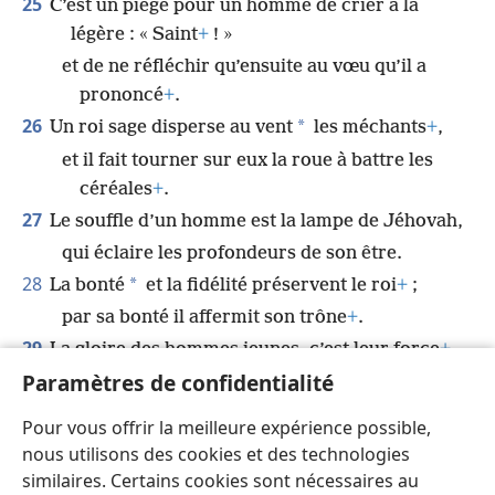
25
C’est un piège pour un homme de crier à la
légère : « Saint
+
! »
et de ne réfléchir qu’ensuite au vœu qu’il a
prononcé
+
.
26
*
Un roi sage disperse au vent
les méchants
+
,
et il fait tourner sur eux la roue à battre les
céréales
+
.
27
Le souffle d’un homme est la lampe de Jéhovah,
qui éclaire les profondeurs de son être.
28
*
La bonté
et la fidélité préservent le roi
+
;
par sa bonté il affermit son trône
+
.
29
La gloire des hommes jeunes, c’est leur force
+
,
Paramètres de confidentialité
et la splendeur des hommes âgés, ce sont
leurs cheveux blancs
+
.
Pour vous offrir la meilleure expérience possible,
30
*
Les bleus et les plaies évacuent
le mal
+
,
nous utilisons des cookies et des technologies
les coups purifient les profondeurs de l’être.
similaires. Certains cookies sont nécessaires au