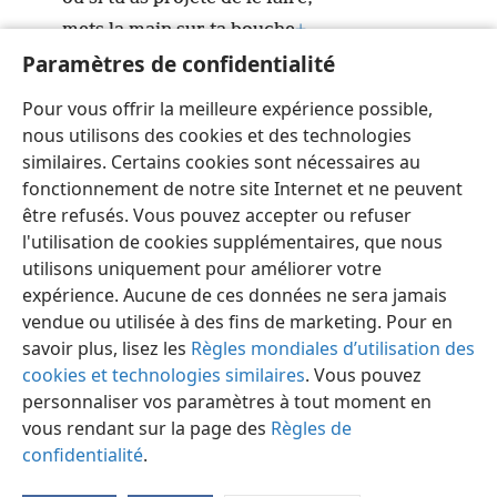
mets la main sur ta bouche
+
.
Paramètres de confidentialité
33
Car tout comme le battage du lait produit du
beurre
Pour vous offrir la meilleure expérience possible,
et la pression du nez produit du sang,
nous utilisons des cookies et des technologies
attiser la colère produit des disputes
+
.
similaires. Certains cookies sont nécessaires au
fonctionnement de notre site Internet et ne peuvent
être refusés. Vous pouvez accepter ou refuser
l'utilisation de cookies supplémentaires, que nous
utilisons uniquement pour améliorer votre
Français
Partager
Préférences
expérience. Aucune de ces données ne sera jamais
Copyright
© 2026 Watch Tower Bible and Tract Society of Pennsylvania
vendue ou utilisée à des fins de marketing. Pour en
Conditions d’utilisation
Règles de confidentialité
savoir plus, lisez les
Règles mondiales d’utilisation des
Paramètres de confidentialité
Se connecter
JW.ORG
cookies et technologies similaires
. Vous pouvez
personnaliser vos paramètres à tout moment en
vous rendant sur la page des
Règles de
confidentialité
.