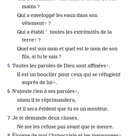
mains ?
Qui a enveloppé les eaux dans son
vêtement
+
?
*
Qui a établi
toutes les extrémités de la
terre
+
?
Quel est son nom et quel est le nom de son
fils, si tu le sais ?
5
Toutes les paroles de Dieu sont affinées
+
.
Il est un bouclier pour ceux qui se réfugient
auprès de lui
+
.
6
N’ajoute rien à ses paroles
+
,
sinon il te réprimandera,
et il sera évident que tu es un menteur.
7
Je te demande deux choses.
Ne me les refuse pas avant que je meure.
8
Éloigne de moi l’hypocrisie et les mensonges
+
.