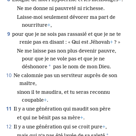
Ne me donne ni pauvreté ni richesse.
Laisse-moi seulement dévorer ma part de
nourriture
+
,
9
pour que je ne sois pas rassasié et que je ne te
renie pas en disant : « Qui est Jéhovah
+
? »
Ne me laisse pas non plus devenir pauvre,
pour que je ne vole pas et que je ne
*
déshonore
pas le nom de mon Dieu.
10
Ne calomnie pas un serviteur auprès de son
maître,
sinon il te maudira, et tu seras reconnu
coupable
+
.
11
Il y a une génération qui maudit son père
et qui ne bénit pas sa mère
+
.
12
Il y a une génération qui se croit pure
+
,
*
mais qui n’a pas été lavée de sa saleté
.