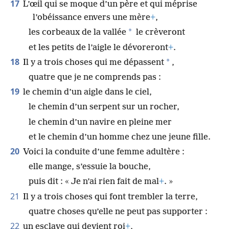
17
L’œil qui se moque d’un père et qui méprise
l’obéissance envers une mère
+
,
*
les corbeaux de la vallée
le crèveront
et les petits de l’aigle le dévoreront
+
.
18
*
Il y a trois choses qui me dépassent
,
quatre que je ne comprends pas :
19
le chemin d’un aigle dans le ciel,
le chemin d’un serpent sur un rocher,
le chemin d’un navire en pleine mer
et le chemin d’un homme chez une jeune fille.
20
Voici la conduite d’une femme adultère :
elle mange, s’essuie la bouche,
puis dit : « Je n’ai rien fait de mal
+
. »
21
Il y a trois choses qui font trembler la terre,
quatre choses qu’elle ne peut pas supporter :
22
un esclave qui devient roi
+
,