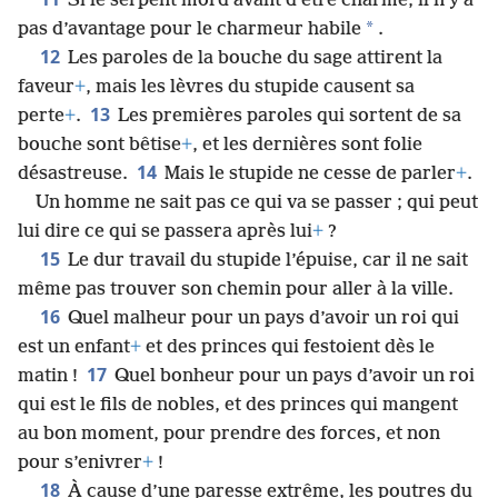
Si le serpent mord avant d’être charmé, il n’y a
*
pas d’avantage pour le charmeur habile
.
12
Les paroles de la bouche du sage attirent la
faveur
+
, mais les lèvres du stupide causent sa
13
perte
+
.
Les premières paroles qui sortent de sa
bouche sont bêtise
+
, et les dernières sont folie
14
désastreuse.
Mais le stupide ne cesse de parler
+
.
Un homme ne sait pas ce qui va se passer ; qui peut
lui dire ce qui se passera après lui
+
?
15
Le dur travail du stupide l’épuise, car il ne sait
même pas trouver son chemin pour aller à la ville.
16
Quel malheur pour un pays d’avoir un roi qui
est un enfant
+
et des princes qui festoient dès le
17
matin !
Quel bonheur pour un pays d’avoir un roi
qui est le fils de nobles, et des princes qui mangent
au bon moment, pour prendre des forces, et non
pour s’enivrer
+
!
18
À cause d’une paresse extrême, les poutres du