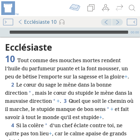
Ecclésiaste 10
Audio Player
00:00
Ecclésiaste
10
Tout comme des mouches mortes rendent
l’huile du parfumeur puante et la font mousser, un
peu de bêtise l’emporte sur la sagesse et la gloire
+
.
2
Le cœur du sage le mène dans la bonne
*
direction
, mais le cœur du stupide le mène dans la
3
*
mauvaise direction
+
.
Quel que soit le chemin où
*
il marche, le stupide manque de bon sens
+
et fait
savoir à tout le monde qu’il est stupide
+
.
4
*
Si la colère
d’un chef éclate contre toi, ne
quitte pas ton lieu
+
, car le calme apaise de grands