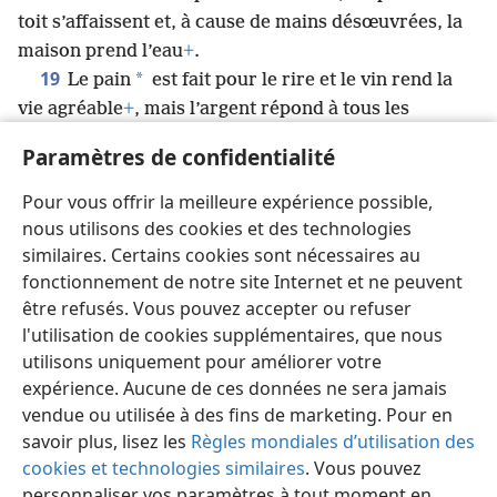
toit s’affaissent et, à cause de mains désœuvrées, la
maison prend l’eau
+
.
19
*
Le pain
est fait pour le rire et le vin rend la
vie agréable
+
, mais l’argent répond à tous les
besoins
+
.
Paramètres de confidentialité
20
*
Même en pensée
, ne maudis pas le roi
+
et,
dans ta chambre, ne maudis pas le riche ; car un
Pour vous offrir la meilleure expérience possible,
*
*
oiseau
pourrait en transmettre le son
, ou un
nous utilisons des cookies et des technologies
animal ailé pourrait répéter ce qui a été dit.
similaires. Certains cookies sont nécessaires au
fonctionnement de notre site Internet et ne peuvent
être refusés. Vous pouvez accepter ou refuser
l'utilisation de cookies supplémentaires, que nous
utilisons uniquement pour améliorer votre
Français
Partager
Préférences
expérience. Aucune de ces données ne sera jamais
Copyright
© 2026 Watch Tower Bible and Tract Society of Pennsylvania
vendue ou utilisée à des fins de marketing. Pour en
Conditions d’utilisation
Règles de confidentialité
savoir plus, lisez les
Règles mondiales d’utilisation des
Paramètres de confidentialité
Se connecter
JW.ORG
cookies et technologies similaires
. Vous pouvez
personnaliser vos paramètres à tout moment en