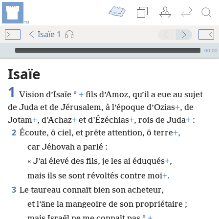
Isaïe 1
Audio Player
00:00
Isaïe
1
*
Vision d’Isaïe
+
fils d’Amoz, qu’il a eue au sujet
de Juda et de Jérusalem, à l’époque d’Ozias
+
, de
Jotam
+
, d’Achaz
+
et d’Ézéchias
+
, rois de Juda
+
:
2
Écoute, ô ciel, et prête attention, ô terre
+
,
car Jéhovah a parlé :
« J’ai élevé des fils, je les ai éduqués
+
,
mais ils se sont révoltés contre moi
+
.
3
Le taureau connaît bien son acheteur,
et l’âne la mangeoire de son propriétaire ;
*
mais Israël ne me connaît pas
+
,