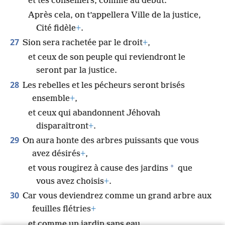
et tes conseillers, comme au début.
Après cela, on t’appellera Ville de la justice,
Cité fidèle
+
.
27
Sion sera rachetée par le droit
+
,
et ceux de son peuple qui reviendront le
seront par la justice.
28
Les rebelles et les pécheurs seront brisés
ensemble
+
,
et ceux qui abandonnent Jéhovah
disparaîtront
+
.
29
On aura honte des arbres puissants que vous
avez désirés
+
,
*
et vous rougirez à cause des jardins
que
vous avez choisis
+
.
30
Car vous deviendrez comme un grand arbre aux
feuilles flétries
+
et comme un jardin sans eau.