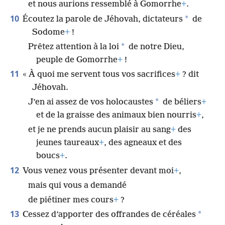
et nous aurions ressemblé à Gomorrhe
+
.
10
*
Écoutez la parole de Jéhovah, dictateurs
de
Sodome
+
!
*
Prêtez attention à la loi
de notre Dieu,
peuple de Gomorrhe
+
!
11
« À quoi me servent tous vos sacrifices
+
? dit
Jéhovah.
*
J’en ai assez de vos holocaustes
de béliers
+
et de la graisse des animaux bien nourris
+
,
et je ne prends aucun plaisir au sang
+
des
jeunes taureaux
+
, des agneaux et des
boucs
+
.
12
Vous venez vous présenter devant moi
+
,
mais qui vous a demandé
de piétiner mes cours
+
?
13
*
Cessez d’apporter des offrandes de céréales