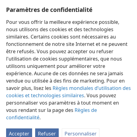
31
*
L’homme fort deviendra de l’étoupe
,
Paramètres de confidentialité
et son travail une étincelle :
Pour vous offrir la meilleure expérience possible,
les deux flamberont ensemble,
nous utilisons des cookies et des technologies
sans personne pour éteindre le feu. »
similaires. Certains cookies sont nécessaires au
fonctionnement de notre site Internet et ne peuvent
être refusés. Vous pouvez accepter ou refuser
l'utilisation de cookies supplémentaires, que nous
utilisons uniquement pour améliorer votre
Français
Partager
Préférences
expérience. Aucune de ces données ne sera jamais
Copyright
© 2026 Watch Tower Bible and Tract Society of Pennsylvania
vendue ou utilisée à des fins de marketing. Pour en
Conditions d’utilisation
Règles de confidentialité
savoir plus, lisez les
Règles mondiales d’utilisation des
Paramètres de confidentialité
Se connecter
JW.ORG
cookies et technologies similaires
. Vous pouvez
personnaliser vos paramètres à tout moment en
vous rendant sur la page des
Règles de
confidentialité
.
Accepter
Refuser
Personnaliser