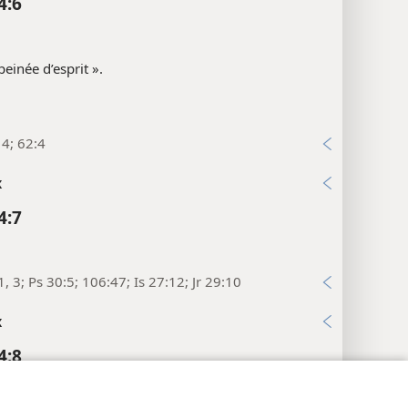
4:6
 peinée d’esprit ».
14; 62:4
x
4:7
1, 3; Ps 30:5; 106:47; Is 27:12; Jr 29:10
x
4:8