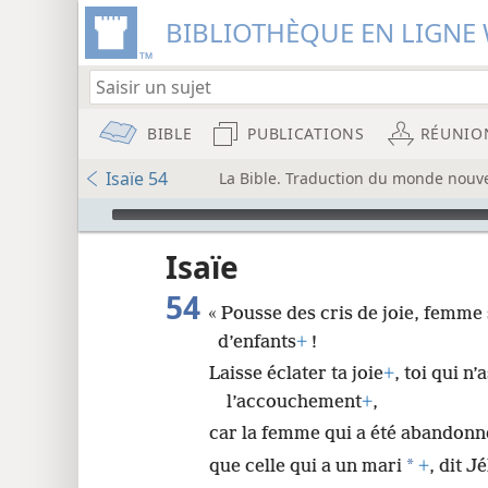
BIBLIOTHÈQUE EN LIGNE 
BIBLE
PUBLICATIONS
RÉUNIO
Isaïe 54
La Bible. Traduction du monde nouve
Audio Player
u
Isaïe
54
« Pousse des cris de joie, femme s
wt)
d’enfants
+
!
i8)
Laisse éclater ta joie
+
, toi qui n
l’accouchement
+
,
8
car la femme qui a été abandonné
*
16
que celle qui a un mari
+
, dit J