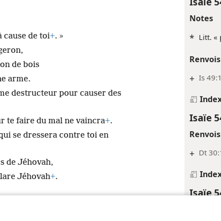
Isaïe 5
Notes
 cause de toi
+
. »
*
Litt. «
rgeron,
Renvois
bon de bois
+
Is 49:
une arme.
mme destructeur pour causer des
Inde
Isaïe 5
 te faire du mal ne vaincra
+
.
Renvois
ui se dressera contre toi en
+
Dt 30:
rs de Jéhovah,
Inde
éclare Jéhovah
+
.
Isaïe 5
Renvois