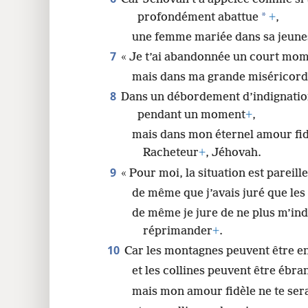
*
profondément abattue
+
,
une femme mariée dans sa jeuness
7
« Je t’ai abandonnée un court mom
mais dans ma grande miséricorde
8
Dans un débordement d’indignation,
pendant un moment
+
,
mais dans mon éternel amour fidèl
Racheteur
+
, Jéhovah.
9
« Pour moi, la situation est pareill
de même que j’avais juré que les 
de même je jure de ne plus m’indi
réprimander
+
.
10
Car les montagnes peuvent être e
et les collines peuvent être ébra
mais mon amour fidèle ne te ser