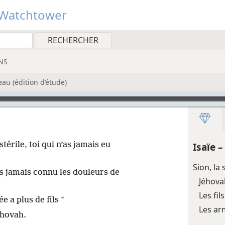
Watchtower
NS
au (édition d’étude)
térile, toi qui n’as jamais eu
Isaïe 
Sion, la
’as jamais connu les douleurs de
Jéhova
Les fi
*
e a plus de fils
Les ar
éhovah.