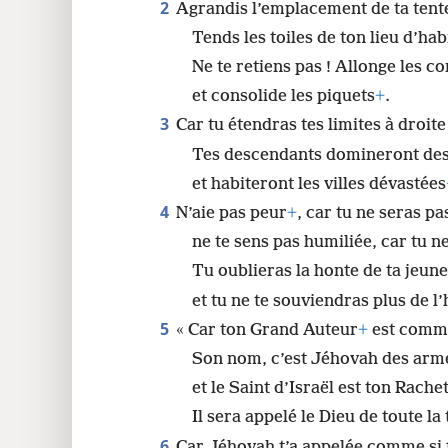
2
Agrandis l’emplacement de ta tent
Tends les toiles de ton lieu d’hab
Ne te retiens pas ! Allonge les co
et consolide les piquets
+
.
3
Car tu étendras tes limites à droite
Tes descendants domineront des
et habiteront les villes dévastées
4
N’aie pas peur
+
, car tu ne seras p
ne te sens pas humiliée, car tu n
Tu oublieras la honte de ta jeun
et tu ne te souviendras plus de l
5
« Car ton Grand Auteur
+
est comm
Son nom, c’est Jéhovah des arm
et le Saint d’Israël est ton Rache
Il sera appelé le Dieu de toute la
6
Car Jéhovah t’a appelée comme si