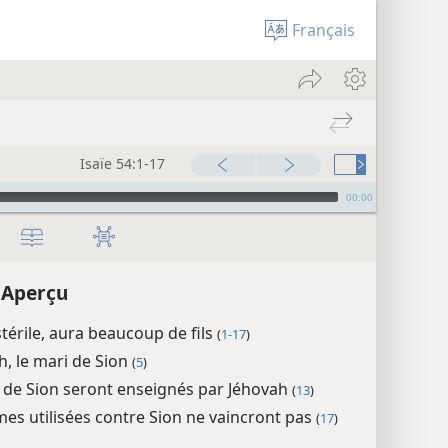
Français
Isaïe 54:1-17
00:00
– Aperçu
 stérile, aura beaucoup de fils
(
1-17
)
h, le mari de Sion
(
5
)
ls de Sion seront enseignés par Jéhovah
(
13
)
mes utilisées contre Sion ne vaincront pas
(
17
)