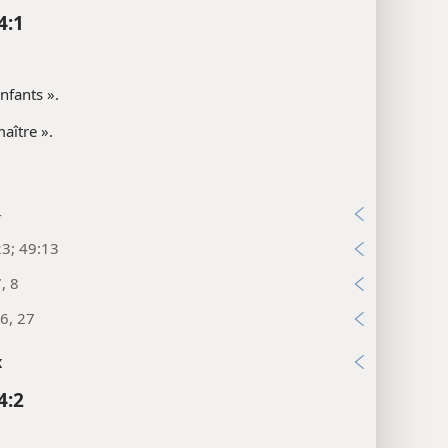
4:1
nfants ».
aître ».
4
23; 49:13
, 8
6, 27
x
4:2