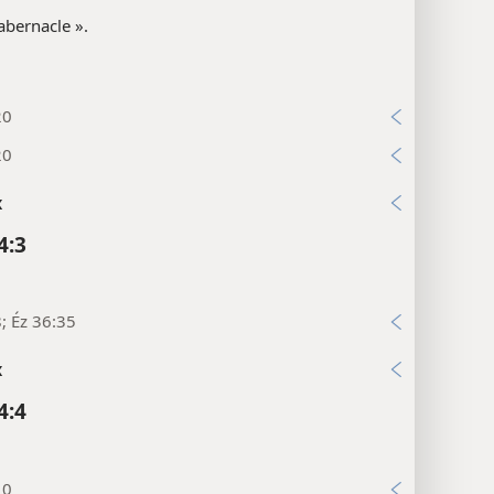
abernacle ».
20
20
x
4:3
8; Éz 36:35
x
4:4
10