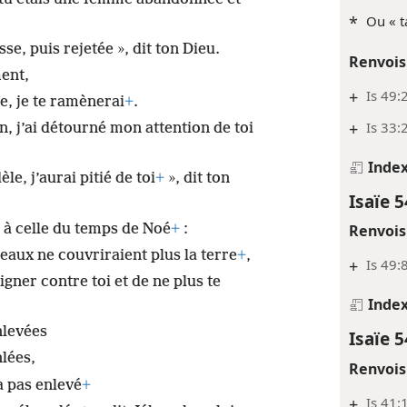
*
Ou « t
e, puis rejetée », dit ton Dieu.
Renvois
ent,
+
Is 49:
, je te ramènerai
+
.
+
Is 33:
 j’ai détourné mon attention de toi
Inde
e, j’aurai pitié de toi
+
», dit ton
Isaïe 5
e à celle du temps de Noé
+
:
Renvois
eaux ne couvriraient plus la terre
+
,
+
Is 49:
gner contre toi et de ne plus te
Inde
nlevées
Isaïe 5
nlées,
Renvois
a pas enlevé
+
+
Is 41: