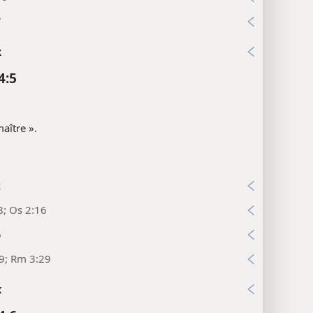
7
x
4:5
aître ».
2
8; Os 2:16
6
9; Rm 3:29
x