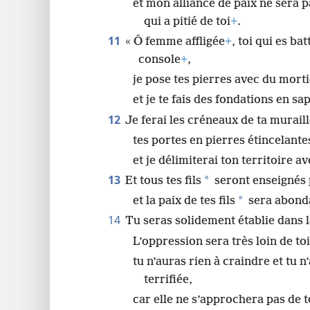
et mon alliance de paix ne sera 
qui a pitié de toi
+
.
11
« Ô femme affligée
+
, toi qui es b
console
+
,
je pose tes pierres avec du morti
et je te fais des fondations en sa
12
Je ferai les créneaux de ta muraill
tes portes en pierres étincelante
et je délimiterai ton territoire a
13
*
Et tous tes fils
seront enseignés
*
et la paix de tes fils
sera abond
14
Tu seras solidement établie dans l
L’oppression sera très loin de toi
tu n’auras rien à craindre et tu 
terrifiée,
car elle ne s’approchera pas de t