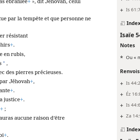
pas ébranlée
+
», dit Jéhovah, celui
+
Is 61:
attue par la tempête et que personne ne
Inde
Isaïe 5
er résistant
Notes
phirs
+
.
e en rubis,
*
Ou « m
*
s
,
Renvois
vec des pierres précieuses.
 par Jéhovah
+
,
+
Is 44:
ante
+
.
+
Éz 16:
a justice
+
.
+
Is 44:
+
;
+
Za 14:
n’auras aucune raison d’être
Inde
oi
+
.