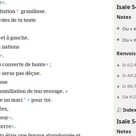
e
+
.
Isaïe 5
*
itation
grandiose.
Notes
rdes de ta tente
*
Ou « e
 et à gauche.
*
Ou « m
 nations
Renvois
+
.
+
Is 62:
as couverte de honte
+
;
e seras pas déçue.
+
Is 44:
esse
+
Is 66:7
’humiliation de ton veuvage. »
+
Ga 4:2
*
e un mari
+
pour toi.
ées,
Inde
teur
+
.
Isaïe 5
 terre
+
.
Notes
 tu étais une femme abandonnée et