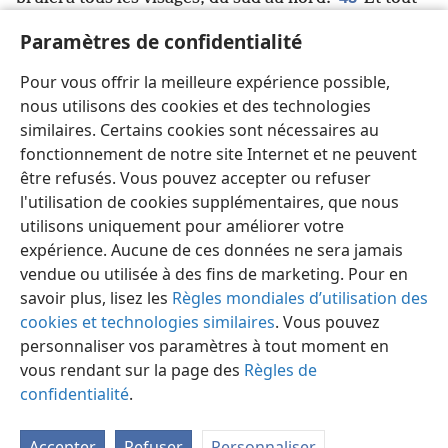
*
le monde
verra que moi, Jéhovah, j’ai allumé cet
Paramètres de confidentialité
incendie, de sorte qu’il ne s’éteindra pas
+
.’” »
49
Alors je me suis exclamé : « Hélas ! ô Souverain
Pour vous offrir la meilleure expérience possible,
Seigneur Jéhovah ! Voilà ce qu’ils disent de moi : “Il
nous utilisons des cookies et des technologies
*
ne fait que parler par énigmes
!” »
similaires. Certains cookies sont nécessaires au
fonctionnement de notre site Internet et ne peuvent
être refusés. Vous pouvez accepter ou refuser
l'utilisation de cookies supplémentaires, que nous
utilisons uniquement pour améliorer votre
Français
Partager
Préférences
expérience. Aucune de ces données ne sera jamais
Copyright
© 2026 Watch Tower Bible and Tract Society of Pennsylvania
vendue ou utilisée à des fins de marketing. Pour en
Conditions d’utilisation
Règles de confidentialité
savoir plus, lisez les
Règles mondiales d’utilisation des
Paramètres de confidentialité
Se connecter
JW.ORG
cookies et technologies similaires
. Vous pouvez
personnaliser vos paramètres à tout moment en
vous rendant sur la page des
Règles de
confidentialité
.
Accepter
Refuser
Personnaliser