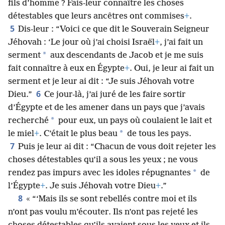
fils d’homme ? Fais-leur connaître les choses
détestables que leurs ancêtres ont commises
+
.
5
Dis-leur : “Voici ce que dit le Souverain Seigneur
Jéhovah : ‘Le jour où j’ai choisi Israël
+
, j’ai fait un
*
serment
aux descendants de Jacob et je me suis
fait connaître à eux en Égypte
+
. Oui, je leur ai fait un
serment et je leur ai dit : “Je suis Jéhovah votre
6
Dieu.”
Ce jour-là, j’ai juré de les faire sortir
d’Égypte et de les amener dans un pays que j’avais
*
recherché
pour eux, un pays où coulaient le lait et
*
le miel
+
. C’était le plus beau
de tous les pays.
7
Puis je leur ai dit : “Chacun de vous doit rejeter les
choses détestables qu’il a sous les yeux ; ne vous
*
rendez pas impurs avec les idoles répugnantes
de
l’Égypte
+
. Je suis Jéhovah votre Dieu
+
.”
8
« “‘Mais ils se sont rebellés contre moi et ils
n’ont pas voulu m’écouter. Ils n’ont pas rejeté les