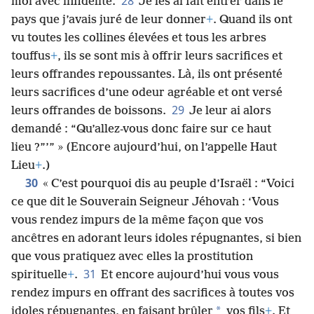
28
moi avec infidélité.
Je les ai fait entrer dans le
pays que j’avais juré de leur donner
+
. Quand ils ont
vu toutes les collines élevées et tous les arbres
touffus
+
, ils se sont mis à offrir leurs sacrifices et
leurs offrandes repoussantes. Là, ils ont présenté
leurs sacrifices d’une odeur agréable et ont versé
29
leurs offrandes de boissons.
Je leur ai alors
demandé : “Qu’allez-vous donc faire sur ce haut
lieu ?”’” » (Encore aujourd’hui, on l’appelle Haut
Lieu
+
.)
30
« C’est pourquoi dis au peuple d’Israël : “Voici
ce que dit le Souverain Seigneur Jéhovah : ‘Vous
vous rendez impurs de la même façon que vos
ancêtres en adorant leurs idoles répugnantes, si bien
que vous pratiquez avec elles la prostitution
31
spirituelle
+
.
Et encore aujourd’hui vous vous
rendez impurs en offrant des sacrifices à toutes vos
*
idoles répugnantes, en faisant brûler
vos fils
+
. Et