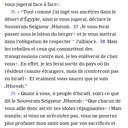
vous jugerai face à face
+
.
36
« “Tout comme j’ai jugé vos ancêtres dans le
désert d’Égypte, ainsi je vous jugerai, déclare le
37
Souverain Seigneur Jéhovah.
Je vous ferai
passer sous le bâton du berger
+
et je vous mettrai
38
*
dans l’obligation de respecter
l’alliance.
Mais
les rebelles et ceux qui commettent des
transgressions contre moi, je les enlèverai de chez
vous
+
. En effet, je les ferai sortir du pays où ils
résident comme étrangers, mais ils n’entreront pas
en Israël
+
. Et vraiment vous saurez que je suis
Jéhovah.”
39
« Quant à vous, ô peuple d’Israël, voici ce que
dit le Souverain Seigneur Jéhovah : “Que chacun de
vous aille donc servir ses idoles répugnantes
+
! Mais
ensuite, si vous ne m’écoutez pas, vous ne pourrez
plus profaner mon saint nom par vos sacrifices et