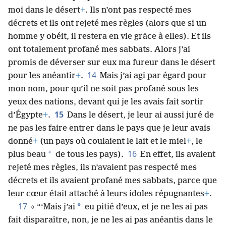
moi dans le désert
+
. Ils n’ont pas respecté mes
décrets et ils ont rejeté mes règles (alors que si un
homme y obéit, il restera en vie grâce à elles). Et ils
ont totalement profané mes sabbats. Alors j’ai
promis de déverser sur eux ma fureur dans le désert
14
pour les anéantir
+
.
Mais j’ai agi par égard pour
mon nom, pour qu’il ne soit pas profané sous les
yeux des nations, devant qui je les avais fait sortir
15
d’Égypte
+
.
Dans le désert, je leur ai aussi juré de
ne pas les faire entrer dans le pays que je leur avais
donné
+
(un pays où coulaient le lait et le miel
+
, le
16
*
plus beau
de tous les pays).
En effet, ils avaient
rejeté mes règles, ils n’avaient pas respecté mes
décrets et ils avaient profané mes sabbats, parce que
leur cœur était attaché à leurs idoles répugnantes
+
.
17
*
« “‘Mais j’ai
eu pitié d’eux, et je ne les ai pas
fait disparaître, non, je ne les ai pas anéantis dans le