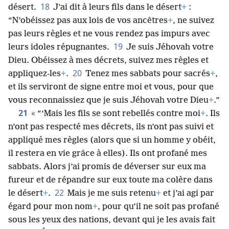
18
désert.
J’ai dit à leurs fils dans le désert
+
:
“N’obéissez pas aux lois de vos ancêtres
+
, ne suivez
pas leurs règles et ne vous rendez pas impurs avec
19
leurs idoles répugnantes.
Je suis Jéhovah votre
Dieu. Obéissez à mes décrets, suivez mes règles et
20
appliquez-les
+
.
Tenez mes sabbats pour sacrés
+
,
et ils serviront de signe entre moi et vous, pour que
vous reconnaissiez que je suis Jéhovah votre Dieu
+
.”
21
« “‘Mais les fils se sont rebellés contre moi
+
. Ils
n’ont pas respecté mes décrets, ils n’ont pas suivi et
appliqué mes règles (alors que si un homme y obéit,
il restera en vie grâce à elles). Ils ont profané mes
sabbats. Alors j’ai promis de déverser sur eux ma
fureur et de répandre sur eux toute ma colère dans
22
le désert
+
.
Mais je me suis retenu
+
et j’ai agi par
égard pour mon nom
+
, pour qu’il ne soit pas profané
sous les yeux des nations, devant qui je les avais fait