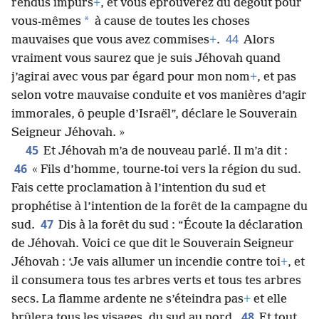
rendus impurs
+
, et vous éprouverez du dégoût pour
*
vous-mêmes
à cause de toutes les choses
44
mauvaises que vous avez commises
+
.
Alors
vraiment vous saurez que je suis Jéhovah quand
j’agirai avec vous par égard pour mon nom
+
, et pas
selon votre mauvaise conduite et vos manières d’agir
immorales, ô peuple d’Israël”, déclare le Souverain
Seigneur Jéhovah. »
45
Et Jéhovah m’a de nouveau parlé. Il m’a dit :
46
« Fils d’homme, tourne-toi vers la région du sud.
Fais cette proclamation à l’intention du sud et
prophétise à l’intention de la forêt de la campagne du
47
sud.
Dis à la forêt du sud : “Écoute la déclaration
de Jéhovah. Voici ce que dit le Souverain Seigneur
Jéhovah : ‘Je vais allumer un incendie contre toi
+
, et
il consumera tous tes arbres verts et tous tes arbres
secs. La flamme ardente ne s’éteindra pas
+
et elle
48
brûlera tous les visages, du sud au nord.
Et tout