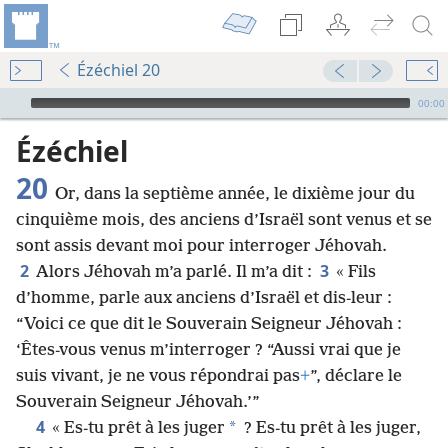
Ézéchiel 20
Audio Player
00:00
Ézéchiel
20
Or, dans la septième année, le dixième jour du
cinquième mois, des anciens d’Israël sont venus et se
sont assis devant moi pour interroger Jéhovah.
2
3
Alors Jéhovah m’a parlé. Il m’a dit :
« Fils
d’homme, parle aux anciens d’Israël et dis-leur :
“Voici ce que dit le Souverain Seigneur Jéhovah :
‘Êtes-vous venus m’interroger ? “Aussi vrai que je
suis vivant, je ne vous répondrai pas
+
”, déclare le
Souverain Seigneur Jéhovah.’”
4
*
« Es-tu prêt à les juger
? Es-tu prêt à les juger,