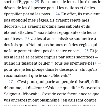
23
sortir d’Égypte.
Par contre, je leur ai juré dans le
désert de les disperser parmi les nations et de les
24
éparpiller parmi les pays
+
.
En effet, ils n’avaient
pas appliqué mes règles, ils avaient rejeté mes
décrets
+
, ils avaient profané mes sabbats et ils
*
étaient attachés
aux idoles répugnantes de leurs
25
ancêtres
+
.
Je les ai aussi laissé se soumettre à
des lois qui n’étaient pas bonnes et à des règles qui
26
ne leur permettaient pas de rester en vie
+
.
Et je
les ai laissé se rendre impurs par leurs sacrifices —
*
quand ils faisaient brûler
tous les premiers-nés
+
—
pour que je les plonge dans le désespoir, afin qu’ils
reconnaissent que je suis Jéhovah.’”
27
« C’est pourquoi parle au peuple d’Israël, ô fils
d’homme, et dis-leur : “Voici ce que dit le Souverain
Seigneur Jéhovah : ‘C’est de cette façon encore que
vos ancêtres m’ont blasphémé : en agissant contre