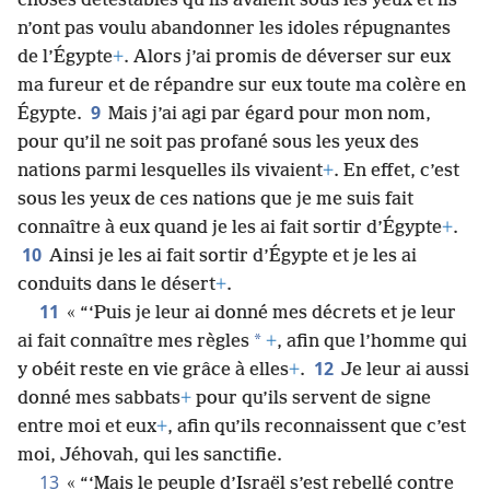
choses détestables qu’ils avaient sous les yeux et ils
n’ont pas voulu abandonner les idoles répugnantes
de l’Égypte
+
. Alors j’ai promis de déverser sur eux
ma fureur et de répandre sur eux toute ma colère en
9
Égypte.
Mais j’ai agi par égard pour mon nom,
pour qu’il ne soit pas profané sous les yeux des
nations parmi lesquelles ils vivaient
+
. En effet, c’est
sous les yeux de ces nations que je me suis fait
connaître à eux quand je les ai fait sortir d’Égypte
+
.
10
Ainsi je les ai fait sortir d’Égypte et je les ai
conduits dans le désert
+
.
11
« “‘Puis je leur ai donné mes décrets et je leur
*
ai fait connaître mes règles
+
, afin que l’homme qui
12
y obéit reste en vie grâce à elles
+
.
Je leur ai aussi
donné mes sabbats
+
pour qu’ils servent de signe
entre moi et eux
+
, afin qu’ils reconnaissent que c’est
moi, Jéhovah, qui les sanctifie.
13
« “‘Mais le peuple d’Israël s’est rebellé contre