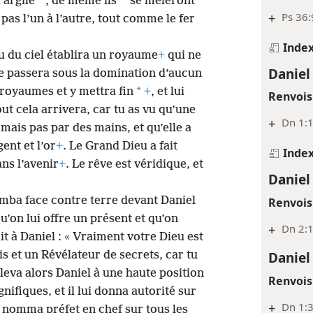
*
*
’argile
, de même ils
se mêleront
+
Ps 36:
 pas l’un à l’autre, tout comme le fer
Inde
eu du ciel établira un royaume
+
qui ne
Daniel
e passera sous la domination d’aucun
*
s royaumes et y mettra fin
+
, et lui
Renvois
ut cela arrivera, car tu as vu qu’une
+
Dn 1:1
mais pas par des mains, et qu’elle a
gent et l’or
+
. Le Grand Dieu a fait
Inde
ans l’avenir
+
. Le rêve est véridique, et
Daniel
mba face contre terre devant Daniel
Renvois
u’on lui offre un présent et qu’on
+
Dn 2:1
dit à Daniel : « Vraiment votre Dieu est
Daniel
s et un Révélateur de secrets, car tu
éleva alors Daniel à une haute position
Renvois
ifiques, et il lui donna autorité sur
+
Dn 1:3
e nomma préfet en chef sur tous les