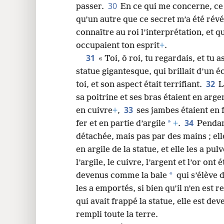
30
passer.
En ce qui me concerne, ce 
qu’un autre que ce secret m’a été révél
connaître au roi l’interprétation, et 
occupaient ton esprit
+
.
31
« Toi, ô roi, tu regardais, et tu
statue gigantesque, qui brillait d’un é
32
toi, et son aspect était terrifiant.
L
sa poitrine et ses bras étaient en arge
33
en cuivre
+
,
ses jambes étaient en 
34
*
fer et en partie d’argile
+
.
Pendan
détachée, mais pas par des mains ; ell
en argile de la statue, et elle les a pul
l’argile, le cuivre, l’argent et l’or on
*
devenus comme la bale
qui s’élève d
les a emportés, si bien qu’il n’en est 
qui avait frappé la statue, elle est d
rempli toute la terre.