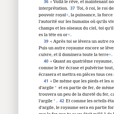
36
« Voilà le rêve, et maintenant n
37
interprétation.
Toi, ô roi, le roi d
pouvoir royal
+
, la puissance, la force 
l’autorité sur les humains où qu’ils vi
champs et les oiseaux du ciel, toi qu’il
es la tête en or
+
.
39
« Après toi se lèvera un autre 
Puis un autre royaume encore se lèver
cuivre, et il dominera toute la terre
+
.
40
« Quant au quatrième royaume, i
comme le fer écrase et pulvérise tout,
écrasera et mettra en pièces tous ce
41
« De même que les pieds et les or
*
d’argile
et en partie de fer, de même 
trouvera un peu de la dureté du fer, ca
42
*
l’argile
.
Et comme les orteils étai
d’argile, le royaume sera en partie for