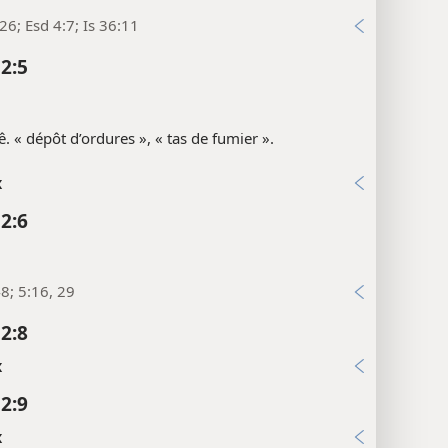
26; Esd 4:7; Is 36:11
 2:5
ê. « dépôt d’ordures », « tas de fumier ».
x
 2:6
8; 5:16, 29
 2:8
x
 2:9
x