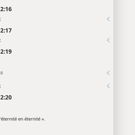
 2:16
x
 2:17
x
 2:19
28
x
 2:20
’éternité en éternité ».