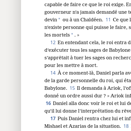
capable de faire ce que le roi exige. E
gouverneur n’a jamais demandé une te
11
*
devin
ou à un Chaldéen.
Ce que l
n’existe personne qui puisse le faire, 
*
les mortels
. »
12
En entendant cela, le roi entra d
d’exécuter tous les sages de Babylone
s’apprêtait à tuer les sages on reche
pour les mettre à mort.
14
À ce moment-là, Daniel parla ave
de la garde personnelle du roi, qui éta
15
Babylone.
Il demanda à Ariok, l’off
donné un ordre aussi dur ? » Ariok inf
16
Daniel alla donc voir le roi et lui
qu’il lui donne l’interprétation du rêv
17
Puis Daniel rentra chez lui et 
18
Mishael et Azarias de la situation.