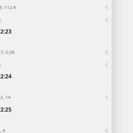
9; 112:4
x
 2:23
7; 2:28
x
 2:24
2, 14
 2:25
, 6