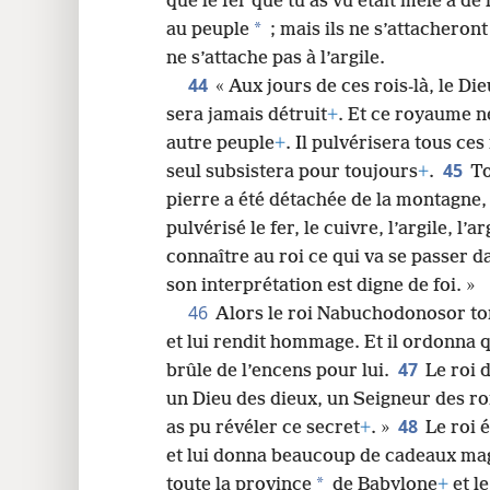
que le fer que tu as vu était mêlé à de l
*
au peuple
; mais ils ne s’attacheront
ne s’attache pas à l’argile.
44
« Aux jours de ces rois-là, le Di
sera jamais détruit
+
. Et ce royaume n
autre peuple
+
. Il pulvérisera tous ce
45
seul subsistera pour toujours
+
.
To
pierre a été détachée de la montagne, 
pulvérisé le fer, le cuivre, l’argile, l’ar
connaître au roi ce qui va se passer d
son interprétation est digne de foi. »
46
Alors le roi Nabuchodonosor to
et lui rendit hommage. Et il ordonna q
47
brûle de l’encens pour lui.
Le roi 
un Dieu des dieux, un Seigneur des roi
48
as pu révéler ce secret
+
. »
Le roi 
et lui donna beaucoup de cadeaux magn
*
toute la province
de Babylone
+
et l