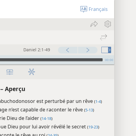
Français
Daniel 2:1-49
00:00
 – Aperçu
Nabuchodonosor est perturbé par un rêve
(
1-4
)
ge n’est capable de raconter le rêve
(
5-13
)
rie Dieu de l’aider
(
14-18
)
oue Dieu pour lui avoir révélé le secret
(
19-23
)
aconte le rêve au roi
(
24-35
)