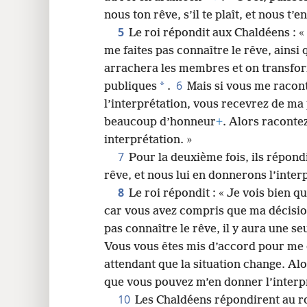
nous ton rêve, s’il te plaît, et nous t’
24
5
Le roi répondit aux Chaldéens : «
me faites pas connaître le rêve, ainsi
32
arrachera les membres et on transfor
6
*
publiques
.
Mais si vous me racont
40
l’interprétation, vous recevrez de m
beaucoup d’honneur
+
. Alors raconte
48
interprétation. »
7
Pour la deuxième fois, ils répond
rêve, et nous lui en donnerons l’interp
8
Le roi répondit : « Je vois bien 
car vous avez compris que ma décisio
pas connaître le rêve, il y aura une s
Vous vous êtes mis d’accord pour me
attendant que la situation change. Alo
que vous pouvez m’en donner l’interpr
10
Les Chaldéens répondirent au ro