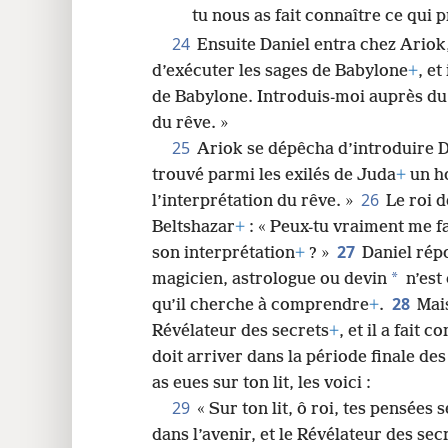
tu nous as fait connaître ce qui 
24
Ensuite Daniel entra chez Ariok,
d’exécuter les sages de Babylone
+
, et
de Babylone. Introduis-moi auprès du r
du rêve. »
25
Ariok se dépêcha d’introduire Dan
trouvé parmi les exilés de Juda
+
un ho
26
l’interprétation du rêve. »
Le roi 
Beltshazar
+
: « Peux-tu vraiment me fa
27
son interprétation
+
? »
Daniel répo
*
magicien, astrologue ou devin
n’est 
28
qu’il cherche à comprendre
+
.
Mais
Révélateur des secrets
+
, et il a fait
doit arriver dans la période finale des
as eues sur ton lit, les voici :
29
« Sur ton lit, ô roi, tes pensées
dans l’avenir, et le Révélateur des secr