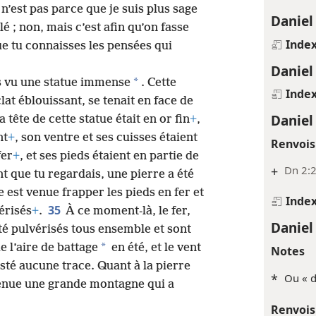
n’est pas parce que je suis plus sage
Daniel
é ; non, mais c’est afin qu’on fasse
Inde
que tu connaisses les pensées qui
Daniel
*
 as vu une statue immense
. Cette
Inde
clat éblouissant, se tenait en face de
Daniel
a tête de cette statue était en or fin
+
,
nt
+
, son ventre et ses cuisses étaient
Renvois
fer
+
, et ses pieds étaient en partie de
+
Dn 2:
t que tu regardais, une pierre a été
e est venue frapper les pieds en fer et
Inde
35
vérisés
+
.
À ce moment-là, le fer,
Daniel
t été pulvérisés tous ensemble et sont
*
e l’aire de battage
en été, et le vent
Notes
resté aucune trace. Quant à la pierre
*
Ou « d
evenue une grande montagne qui a
Renvois