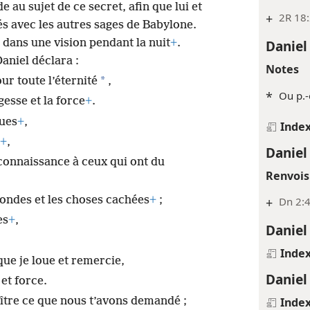
e au sujet de ce secret, afin que lui et
+
2R 18:
s avec les autres sages de Babylone.
l dans une vision pendant la nuit
+
.
Daniel
aniel déclara :
Notes
*
ur toute l’éternité
,
*
Ou p.-
gesse et la force
+
.
ques
+
,
Inde
+
,
Daniel
 connaissance à ceux qui ont du
Renvois
ofondes et les choses cachées
+
;
+
Dn 2:4
es
+
,
Daniel
Inde
que je loue et remercie,
Daniel
et force.
Inde
aître ce que nous t’avons demandé ;