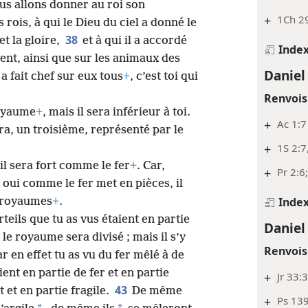
ous allons donner au roi son
+
1Ch 29
es rois, à qui le Dieu du ciel a donné le
38
et la gloire,
et à qui il a accordé
Inde
vent, ainsi que sur les animaux des
Daniel
 a fait chef sur eux tous
+
, c’est toi qui
Renvois
royaume
+
, mais il sera inférieur à toi.
+
Ac 1:7
a, un troisième, représenté par le
+
1S 2:7
l sera fort comme le fer
+
. Car,
+
Pr 2:6;
 oui comme le fer met en pièces, il
Inde
s royaumes
+
.
teils que tu as vus étaient en partie
Daniel
le royaume sera divisé ; mais il s’y
Renvois
r en effet tu as vu du fer mêlé à de
ent en partie de fer et en partie
+
Jr 33:
43
t et en partie fragile.
De même
+
Ps 139