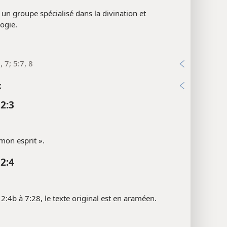
. un groupe spécialisé dans la divination et
logie.
, 7; 5:7, 8
x
 2:3
 mon esprit ».
 2:4
2:4b à 7:28, le texte original est en araméen.