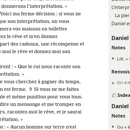
en donnerons l’interprétation. »
L’interp
 Voici ma ferme décision : si vous ne
La pie
 que son interprétation, on vous
Daniel e
mera vos maisons en toilettes
ez le rêve et m’en donnez
Daniel
a part des cadeaux, une récompense et
Notes
z-moi le rêve et donnez-moi son
*
Litt. «
irent : « Que le roi nous raconte son
Renvois
rétation. »
que vous cherchez à gagner du temps,
+
Dn 4:4
9
n est ferme.
Si vous ne me faites
Inde
eule et même punition pour vous tous.
 dire un mensonge et me tromper en
Daniel
rs, racontez-moi le rêve, et je saurai
Notes
étation. »
*
Ou « é
i : « Aucun homme sur terre n’est