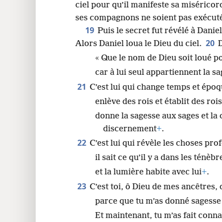
ciel pour qu’il manifeste sa miséricord
ses compagnons ne soient pas exécuté
19
Puis le secret fut révélé à Danie
20
Alors Daniel loua le Dieu du ciel.
D
« Que le nom de Dieu soit loué po
car à lui seul appartiennent la sa
21
C’est lui qui change temps et épo
enlève des rois et établit des rois
donne la sagesse aux sages et la
discernement
+
.
22
C’est lui qui révèle les choses pr
il sait ce qu’il y a dans les ténèbr
et la lumière habite avec lui
+
.
23
C’est toi, ô Dieu de mes ancêtres, 
parce que tu m’as donné sagesse 
Et maintenant, tu m’as fait conn