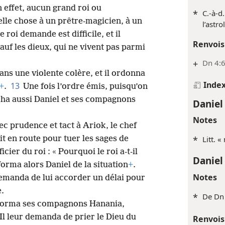
n effet, aucun grand roi ou
*
C.-à-d
lle chose à un prêtre-magicien, à un
l’astro
e roi demande est difficile, et il
Renvois
sauf les dieux, qui ne vivent pas parmi
+
Dn 4:6
ans une violente colère, et il ordonna
Inde
13
+
.
Une fois l’ordre émis, puisqu’on
rcha aussi Daniel et ses compagnons
Daniel
Notes
c prudence et tact à Ariok, le chef
it en route pour tuer les sages de
*
Litt. «
icier du roi : « Pourquoi le roi a-t-il
Daniel
orma alors Daniel de la situation
+
.
Notes
 demanda de lui accorder un délai pour
e.
*
De Dn 
informa ses compagnons Hanania,
Il leur demanda de prier le Dieu du
Renvois