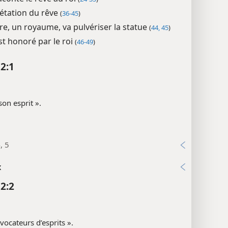
rétation du rêve
(
36-45
)
rre, un royaume, va pulvériser la statue
(
44, 45
)
st honoré par le roi
(
46-49
)
 2:1
 son esprit ».
, 5
x
 2:2
vocateurs d’esprits ».