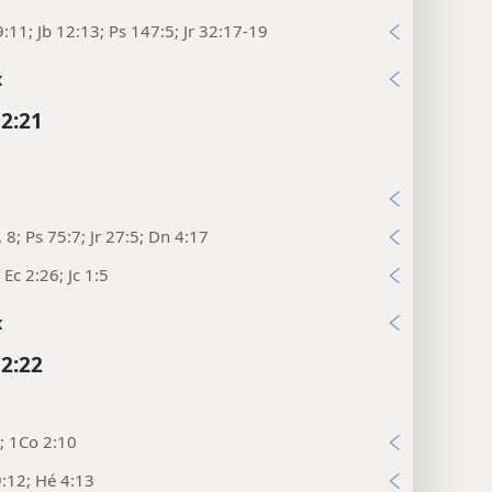
:11; Jb 12:13; Ps 147:5; Jr 32:17-19
x
 2:21
, 8; Ps 75:7; Jr 27:5; Dn 4:17
 Ec 2:26; Jc 1:5
x
 2:22
3; 1Co 2:10
:12; Hé 4:13