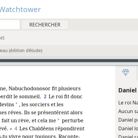
Watchtower
NS
au (édition d’étude)
ne, Nabuchodonosor fit plusieurs
Daniel
2
perdit le sommeil.
Le roi fit donc
Le roi 
*
devins
, les sorciers et les
Aucun sa
ses rêves. Ils se présentèrent alors
Daniel p
*
ai fait un rêve, et cela me
perturbe
4
Daniel l
êvé. »
Les Chaldéens répondirent
Daniel r
es-tu vivre pour toujours. Raconte-