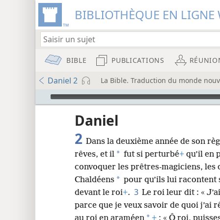
BIBLIOTHÈQUE EN LIGNE 
BIBLE
PUBLICATIONS
RÉUNIO
Daniel 2
La Bible. Traduction du monde nouve
Audio Player
u
Daniel
2
Dans la deuxième année de son règ
wt)
*
rêves, et il
fut si perturbé
+
qu’il en 
i8)
convoquer les prêtres-magiciens, les 
*
Chaldéens
pour qu’ils lui racontent 
8
3
devant le roi
+
.
Le roi leur dit : « J’
parce que je veux savoir de quoi j’ai r
16
*
au roi en araméen
+
: « Ô roi, puiss