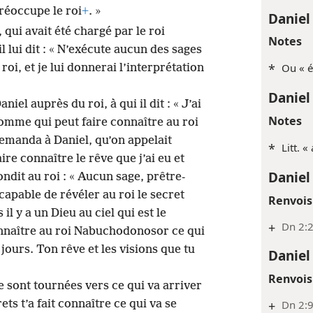
préoccupe le roi
+
. »
Daniel
 qui avait été chargé par le roi
Notes
 il lui dit : « N’exécute aucun des sages
*
Ou « é
oi, et je lui donnerai l’interprétation
Daniel
iel auprès du roi, à qui il dit : « J’ai
Notes
mme qui peut faire connaître au roi
demanda à Daniel, qu’on appelait
*
Litt. «
ire connaître le rêve que j’ai eu et
Daniel
ndit au roi : « Aucun sage, prêtre-
capable de révéler au roi le secret
Renvois
 il y a un Dieu au ciel qui est le
+
Dn 2:
 connaître au roi Nabuchodonosor ce qui
 jours. Ton rêve et les visions que tu
Daniel
Renvois
 se sont tournées vers ce qui va arriver
+
Dn 2:
ets t’a fait connaître ce qui va se