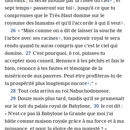
taureaux ; tu seras mouillé par la rosée du ciel
+
; et
sept temps
+
passeront sur toi
+
, jusqu’à ce que tu
comprennes que le Très-Haut domine sur le
royaume des humains et qu’il l’accorde à qui il veut
+
.
26
« “Mais comme on a dit de laisser la souche de
l’arbre avec ses racines
+
, ton pouvoir royal te sera
rendu quand tu auras compris que c’est le ciel qui
27
domine.
C’est pourquoi, ô roi, puisses-tu
accepter mon conseil. Renonce à tes péchés et fais le
bien, renonce à tes fautes et témoigne de la
miséricorde aux pauvres. Peut-être profiteras-tu de
ta prospérité plus longtemps encore
+
.” »
28
Tout cela arriva au roi Nabuchodonosor.
29
Douze mois plus tard, tandis qu’il se promenait
30
sur le toit du palais royal de Babylone,
le roi dit :
« N’est-ce pas là Babylone la Grande que moi j’ai
bâtie comme maison royale grâce à ma force et à ma
puissance, et pour la gloire de ma majesté ? »