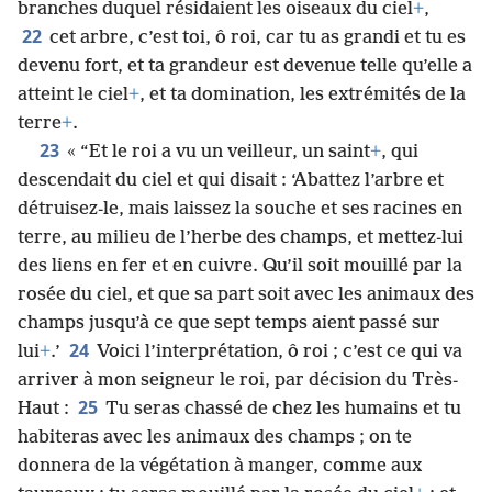
branches duquel résidaient les oiseaux du ciel
+
,
22
cet arbre, c’est toi, ô roi, car tu as grandi et tu es
devenu fort, et ta grandeur est devenue telle qu’elle a
atteint le ciel
+
, et ta domination, les extrémités de la
terre
+
.
23
« “Et le roi a vu un veilleur, un saint
+
, qui
descendait du ciel et qui disait : ‘Abattez l’arbre et
détruisez-le, mais laissez la souche et ses racines en
terre, au milieu de l’herbe des champs, et mettez-lui
des liens en fer et en cuivre. Qu’il soit mouillé par la
rosée du ciel, et que sa part soit avec les animaux des
champs jusqu’à ce que sept temps aient passé sur
24
lui
+
.’
Voici l’interprétation, ô roi ; c’est ce qui va
arriver à mon seigneur le roi, par décision du Très-
25
Haut :
Tu seras chassé de chez les humains et tu
habiteras avec les animaux des champs ; on te
donnera de la végétation à manger, comme aux