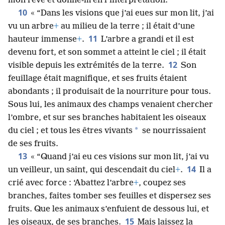
mon rêve et donne-m’en l’interprétation.
10
« “Dans les visions que j’ai eues sur mon lit, j’ai
vu un arbre
+
au milieu de la terre ; il était d’une
11
hauteur immense
+
.
L’arbre a grandi et il est
devenu fort, et son sommet a atteint le ciel ; il était
12
visible depuis les extrémités de la terre.
Son
feuillage était magnifique, et ses fruits étaient
abondants ; il produisait de la nourriture pour tous.
Sous lui, les animaux des champs venaient chercher
l’ombre, et sur ses branches habitaient les oiseaux
*
du ciel ; et tous les êtres vivants
se nourrissaient
de ses fruits.
13
« “Quand j’ai eu ces visions sur mon lit, j’ai vu
14
un veilleur, un saint, qui descendait du ciel
+
.
Il a
crié avec force : ‘Abattez l’arbre
+
, coupez ses
branches, faites tomber ses feuilles et dispersez ses
fruits. Que les animaux s’enfuient de dessous lui, et
15
les oiseaux, de ses branches.
Mais laissez la