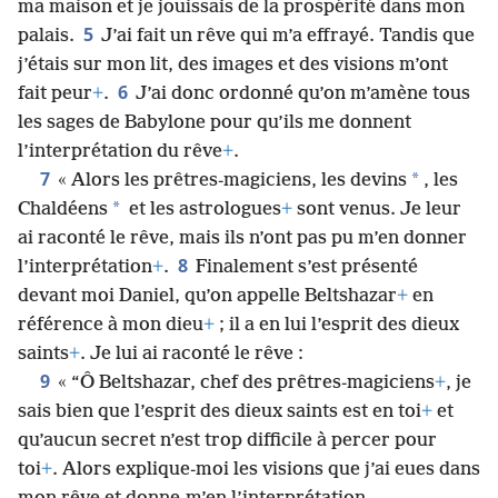
ma maison et je jouissais de la prospérité dans mon
5
palais.
J’ai fait un rêve qui m’a effrayé. Tandis que
j’étais sur mon lit, des images et des visions m’ont
6
fait peur
+
.
J’ai donc ordonné qu’on m’amène tous
les sages de Babylone pour qu’ils me donnent
l’interprétation du rêve
+
.
7
*
« Alors les prêtres-magiciens, les devins
, les
*
Chaldéens
et les astrologues
+
sont venus. Je leur
ai raconté le rêve, mais ils n’ont pas pu m’en donner
8
l’interprétation
+
.
Finalement s’est présenté
devant moi Daniel, qu’on appelle Beltshazar
+
en
référence à mon dieu
+
; il a en lui l’esprit des dieux
saints
+
. Je lui ai raconté le rêve :
9
« “Ô Beltshazar, chef des prêtres-magiciens
+
, je
sais bien que l’esprit des dieux saints est en toi
+
et
qu’aucun secret n’est trop difficile à percer pour
toi
+
. Alors explique-moi les visions que j’ai eues dans