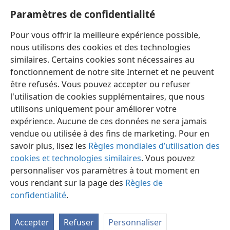
37
« Maintenant moi, Nabuchodonosor, je loue,
Paramètres de confidentialité
j’exalte et je glorifie le Roi du ciel
+
, parce que toutes
ses œuvres sont vérité et que ses manières d’agir
Pour vous offrir la meilleure expérience possible,
sont justes
+
, et parce qu’il est capable d’humilier
nous utilisons des cookies et des technologies
ceux qui se conduisent avec orgueil
+
. »
similaires. Certains cookies sont nécessaires au
fonctionnement de notre site Internet et ne peuvent
être refusés. Vous pouvez accepter ou refuser
l'utilisation de cookies supplémentaires, que nous
utilisons uniquement pour améliorer votre
Français
Partager
Préférences
expérience. Aucune de ces données ne sera jamais
Copyright
© 2026 Watch Tower Bible and Tract Society of Pennsylvania
vendue ou utilisée à des fins de marketing. Pour en
Conditions d’utilisation
Règles de confidentialité
savoir plus, lisez les
Règles mondiales d’utilisation des
Paramètres de confidentialité
Se connecter
JW.ORG
cookies et technologies similaires
. Vous pouvez
personnaliser vos paramètres à tout moment en
vous rendant sur la page des
Règles de
confidentialité
.
Accepter
Refuser
Personnaliser