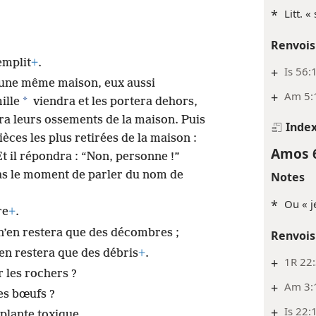
*
Litt. «
Renvois
remplit
+
.
+
Is 56:
s une même maison, eux aussi
+
Am 5:
*
ille
viendra et les portera dehors,
rtira leurs ossements de la maison. Puis
Inde
ièces les plus retirées de la maison :
Amos 
Et il répondra : “Non, personne !”
t pas le moment de parler du nom de
Notes
*
Ou « j
re
+
.
l n’en restera que des décombres ;
Renvois
n’en restera que des débris
+
.
+
1R 22
 les rochers ?
+
Am 3:
es bœufs ?
+
Is 22:
 plante toxique,