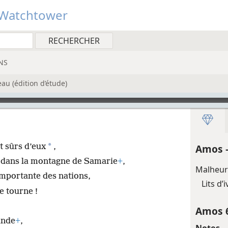
Watchtower
NS
au (édition d’étude)
*
t sûrs d’eux
,
Amos 
é dans la montagne de Samarie
+
,
Malheur 
importante des nations,
Lits d’
e tourne !
Amos 
ande
+
,
Notes