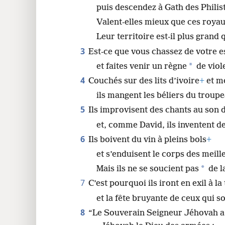
puis descendez à Gath des Philist
Valent-elles mieux que ces roya
Leur territoire est-il plus grand 
3
Est-ce que vous chassez de votre e
*
et faites venir un règne
de viol
4
Couchés sur des lits d’ivoire
+
et m
ils mangent les béliers du troupe
5
Ils improvisent des chants au son 
et, comme David, ils inventent 
6
Ils boivent du vin à pleins bols
+
et s’enduisent le corps des meill
*
Mais ils ne se soucient pas
de l
7
C’est pourquoi ils iront en exil à la
et la fête bruyante de ceux qui 
8
“Le Souverain Seigneur Jéhovah a