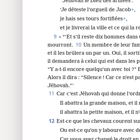
Jéhovah le Dieu des armées :
‘Je déteste l’orgueil de Jacob
+
,
je hais ses tours fortifiées
+
,
et je livrerai la ville et ce qui la 
9
« “‘Et s’il reste dix hommes dan
10
mourront.
Un membre de leur fam
et il les brûlera un par un. Oui, il so
il demandera à celui qui est dans les p
“Y a-t-il encore quelqu’un avec toi ?” 
Alors il dira : “Silence ! Car ce n’es
Jéhovah.”’
11
Car c’est Jéhovah qui donne l’ord
Il abattra la grande maison, et i
il abattra la petite maison, et il 
12
Est-ce que les chevaux courent sur
Ou est-ce qu’on y laboure avec d
Car vous avez changé le droit en