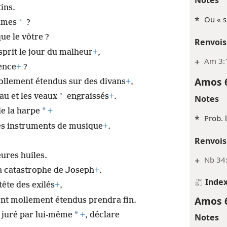
ins.
*
Ou « s
*
umes
?
que le vôtre ?
Renvois
sprit le jour du malheur
+
,
+
Am 3:
ence
+
?
Amos 
ollement étendus sur des divans
+
,
*
au et les veaux
engraissés
+
.
Notes
*
de la harpe
+
*
Prob. 
des instruments de musique
+
.
Renvois
eures huiles.
+
Nb 34:
a catastrophe de Joseph
+
.
Inde
 tête des exilés
+
,
Amos 
sont mollement étendus prendra fin.
*
 juré par lui-même
+
, déclare
Notes