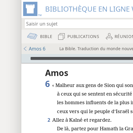
BIBLIOTHÈQUE EN LIGNE 
BIBLE
PUBLICATIONS
RÉUNIO
Amos 6
La Bible. Traduction du monde nouve
Audio Player
u
Amos
6
« Malheur aux gens de Sion qui son
wt)
à ceux qui se sentent en sécurit
i8)
les hommes influents de la plus 
8
ceux vers qui le peuple d’Israël s
2
Allez à Kalné et regardez.
De là, partez pour Hamath la Gr