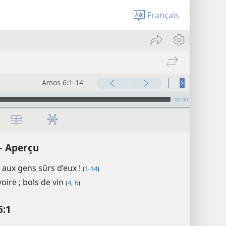
Français
Amos 6:1-14
00:00
– Aperçu
aux gens sûrs d’eux !
(
1-14
)
ivoire ; bols de vin
(
4
,
6
)
6:1