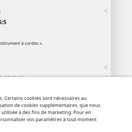
x
6:5
nstrument à cordes ».
2
6; 29:25, 26
x
es. Certains cookies sont nécessaires au
res de confidentialité
Se connecter
JW.ORG
6:6
lisation de cookies supplémentaires, que nous
tilisée à des fins de marketing. Pour en
ersonnaliser vos paramètres à tout moment
« ne sont pas devenus malades à cause ».