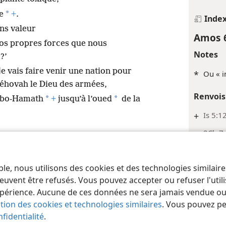
*
e
+
.
Inde
ns valeur
Amos 
 nos propres forces que nous
Notes
?’
je vais faire venir une nation pour
*
Ou « i
Jéhovah le Dieu des armées,
Renvois
*
*
Lebo-Hamath
+
jusqu’à l’oued
de la
+
Is 5:1
+
2Ch 7:
Inde
ble, nous utilisons des cookies et des technologies similair
 of Pennsylvania
Conditions d’utilisation
Règles de confidentialité
Paramèt
Amos 
euvent être refusés. Vous pouvez accepter ou refuser l'uti
Notes
périence. Aucune de ces données ne sera jamais vendue ou u
ation des cookies et technologies similaires
. Vous pouvez p
*
Litt. 
fidentialité
.