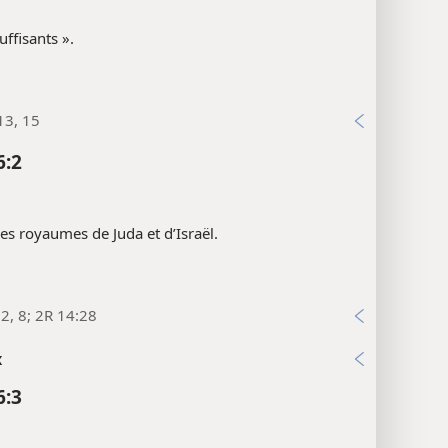
uffisants ».
13, 15
6:2
les royaumes de Juda et d’Israël.
2, 8; 2R 14:28
x
6:3