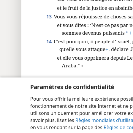
et le fruit de la justice en absinth
13
Vous vous réjouissez de choses sa
et vous dites : ‘N’est-ce pas par
*
sommes devenus puissants
+
14
C’est pourquoi, ô peuple d’Israël, 
qu’elle vous attaque
+
, déclare 
et elle vous opprimera depuis 
Araba.” »
Paramètres de confidentialité
Pour vous offrir la meilleure expérience possi
Copyright
© 2026 Watch Tower Bible and Tract Society
fonctionnement de notre site Internet et ne p
utilisons uniquement pour améliorer votre ex
savoir plus, lisez les
Règles mondiales d’utilis
en vous rendant sur la page des
Règles de con