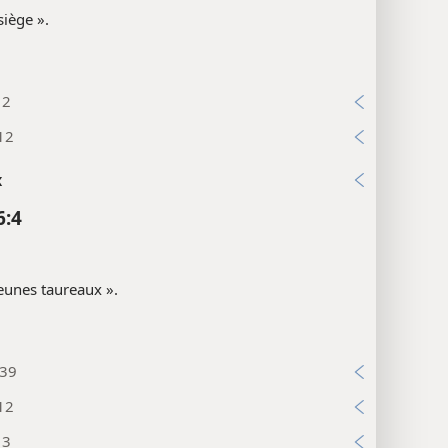
 siège ».
12
12
x
6:4
eunes taureaux ».
:39
12
13