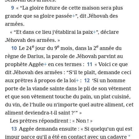
Jéhovah des armées.
9
« “La gloire future de cette maison sera plus
grande que sa gloire passée
+
”, dit Jéhovah des
armées.
« “Et dans ce lieu j’établirai la paix
+
”, déclare
Jéhovah des armées. »
e
e
e
10
Le 24
jour du 9
mois, dans la 2
année du
règne de Darius, la parole de Jéhovah parvint au
11
prophète Aggée
+
en ces termes :
« Voici ce que
dit Jéhovah des armées : “S’il te plaît, demande ceci
12
aux prêtres à propos de la loi
+
:
‘Si un homme
porte de la viande sainte dans le pli de son vêtement
et que son vêtement touche du pain, un plat cuisiné,
du vin, de l’huile ou n’importe quel autre aliment, cet
aliment deviendra-t-il saint ?’” »
Les prêtres répondirent : « Non ! »
13
Aggée demanda ensuite : « Si quelqu’un qui est
*
impur parce qu’il a été en contact avec un cadavre