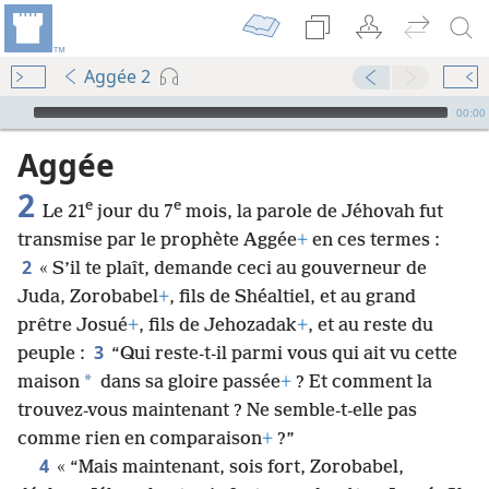
Aggée 2
Audio Player
00:00
Aggée
2
e
e
Le 21
jour du 7
mois, la parole de Jéhovah fut
transmise par le prophète Aggée
+
en ces termes :
2
« S’il te plaît, demande ceci au gouverneur de
Juda, Zorobabel
+
, fils de Shéaltiel, et au grand
prêtre Josué
+
, fils de Jehozadak
+
, et au reste du
3
peuple :
“Qui reste-t-il parmi vous qui ait vu cette
*
maison
dans sa gloire passée
+
? Et comment la
trouvez-vous maintenant ? Ne semble-t-elle pas
comme rien en comparaison
+
?”
4
« “Mais maintenant, sois fort, Zorobabel,