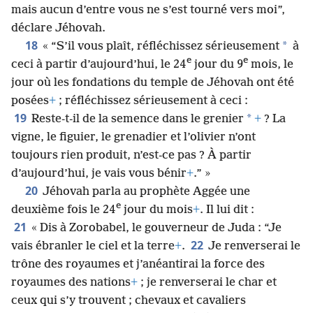
mais aucun d’entre vous ne s’est tourné vers moi”,
déclare Jéhovah.
18
*
« “S’il vous plaît, réfléchissez sérieusement
à
e
e
ceci à partir d’aujourd’hui, le 24
jour du 9
mois, le
jour où les fondations du temple de Jéhovah ont été
posées
+
; réfléchissez sérieusement à ceci :
19
*
Reste-t-il de la semence dans le grenier
+
? La
vigne, le figuier, le grenadier et l’olivier n’ont
toujours rien produit, n’est-ce pas ? À partir
d’aujourd’hui, je vais vous bénir
+
.” »
20
Jéhovah parla au prophète Aggée une
e
deuxième fois le 24
jour du mois
+
. Il lui dit :
21
« Dis à Zorobabel, le gouverneur de Juda : “Je
22
vais ébranler le ciel et la terre
+
.
Je renverserai le
trône des royaumes et j’anéantirai la force des
royaumes des nations
+
; je renverserai le char et
ceux qui s’y trouvent ; chevaux et cavaliers