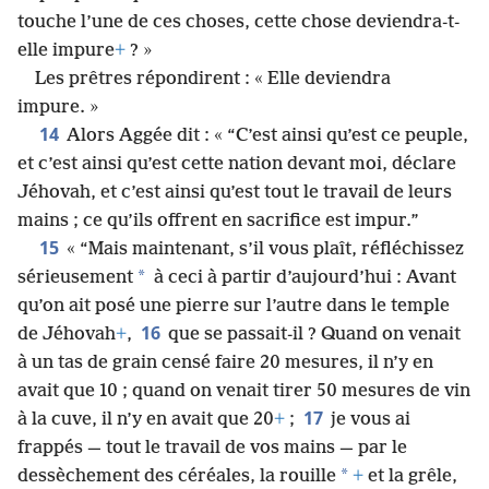
touche l’une de ces choses, cette chose deviendra-t-
elle impure
+
? »
Les prêtres répondirent : « Elle deviendra
impure. »
14
Alors Aggée dit : « “C’est ainsi qu’est ce peuple,
et c’est ainsi qu’est cette nation devant moi, déclare
Jéhovah, et c’est ainsi qu’est tout le travail de leurs
mains ; ce qu’ils offrent en sacrifice est impur.”
15
« “Mais maintenant, s’il vous plaît, réfléchissez
*
sérieusement
à ceci à partir d’aujourd’hui : Avant
qu’on ait posé une pierre sur l’autre dans le temple
16
de Jéhovah
+
,
que se passait-il ? Quand on venait
à un tas de grain censé faire 20 mesures, il n’y en
avait que 10 ; quand on venait tirer 50 mesures de vin
17
à la cuve, il n’y en avait que 20
+
;
je vous ai
frappés — tout le travail de vos mains — par le
*
dessèchement des céréales, la rouille
+
et la grêle,