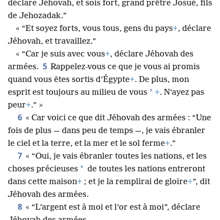
déclare Jéhovah, et sois fort, grand prêtre Josué, fils
de Jehozadak.”
« “Et soyez forts, vous tous, gens du pays
+
, déclare
Jéhovah, et travaillez.”
« “Car je suis avec vous
+
, déclare Jéhovah des
5
armées.
Rappelez-vous ce que je vous ai promis
quand vous êtes sortis d’Égypte
+
. De plus, mon
*
esprit est toujours au milieu de vous
+
. N’ayez pas
peur
+
.” »
6
« Car voici ce que dit Jéhovah des armées : “Une
fois de plus — dans peu de temps —, je vais ébranler
le ciel et la terre, et la mer et le sol ferme
+
.”
7
« “Oui, je vais ébranler toutes les nations, et les
*
choses précieuses
de toutes les nations entreront
dans cette maison
+
; et je la remplirai de gloire
+
”, dit
Jéhovah des armées.
8
« “L’argent est à moi et l’or est à moi”, déclare