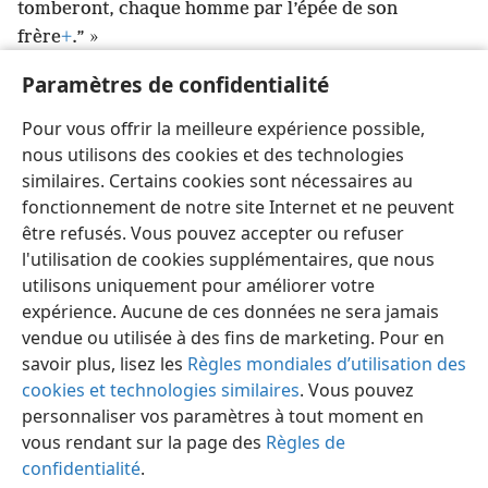
tomberont, chaque homme par l’épée de son
frère
+
.” »
23
« “En ce jour-là, déclare Jéhovah des armées,
Paramètres de confidentialité
je te prendrai, toi, mon serviteur Zorobabel
+
, fils de
Shéaltiel
+
, déclare Jéhovah, et je ferai de toi comme
Pour vous offrir la meilleure expérience possible,
une bague à sceller, car c’est toi que j’ai choisi”,
nous utilisons des cookies et des technologies
déclare Jéhovah des armées. »
similaires. Certains cookies sont nécessaires au
fonctionnement de notre site Internet et ne peuvent
être refusés. Vous pouvez accepter ou refuser
l'utilisation de cookies supplémentaires, que nous
utilisons uniquement pour améliorer votre
Français
Partager
Préférences
expérience. Aucune de ces données ne sera jamais
Copyright
© 2026 Watch Tower Bible and Tract Society of Pennsylvania
vendue ou utilisée à des fins de marketing. Pour en
Conditions d’utilisation
Règles de confidentialité
savoir plus, lisez les
Règles mondiales d’utilisation des
Paramètres de confidentialité
Se connecter
JW.ORG
cookies et technologies similaires
. Vous pouvez
personnaliser vos paramètres à tout moment en
vous rendant sur la page des
Règles de
confidentialité
.