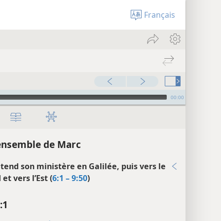
Français
00:00
ensemble de Marc
étend son ministère en Galilée, puis vers le
et vers l’Est (
6:1 – 9:50
)
:1