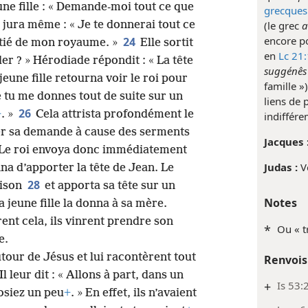
jeune fille : « Demande-moi tout ce que
grecques
(le grec
a
ui jura même : « Je te donnerai tout ce
encore po
24
itié de mon royaume. »
Elle sortit
en
Lc 21
der ? » Hérodiade répondit : « La tête
suggénês
 jeune fille retourna voir le roi pour
famille »
e tu me donnes tout de suite sur un
liens de 
26
+
. »
Cela attrista profondément le
indiffére
ser sa demande à cause des serments
Jacques 
Le roi envoya donc immédiatement
Judas :
V
na d’apporter la tête de Jean. Le
28
rison
et apporta sa tête sur un
Notes
 la jeune fille la donna à sa mère.
ent cela, ils vinrent prendre son
*
Ou « t
e.
tour de Jésus et lui racontèrent tout
Renvois
Il leur dit : « Allons à part, dans un
+
Is 53:
osiez un peu
+
. » En effet, ils n’avaient