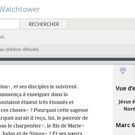
Watchtower
NS
u (édition d’étude)
gion
+
, et ses disciples le suivirent.
Vue d’
 commença à enseigner dans la
Jésus 
outaient étaient très étonnés et
Nord 
s ces choses
+
? Pourquoi cette sagesse
urquoi aurait-il reçu, lui, le pouvoir de
Marc 6
pas le charpentier
+
, le fils de Marie
+
e Judas et de Simon
+
? Et ses sœurs