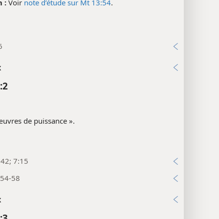
 :
Voir
note d’étude sur Mt 13:54
.
6
x
:2
uvres de puissance ».
:42; 7:15
:54-58
x
:3