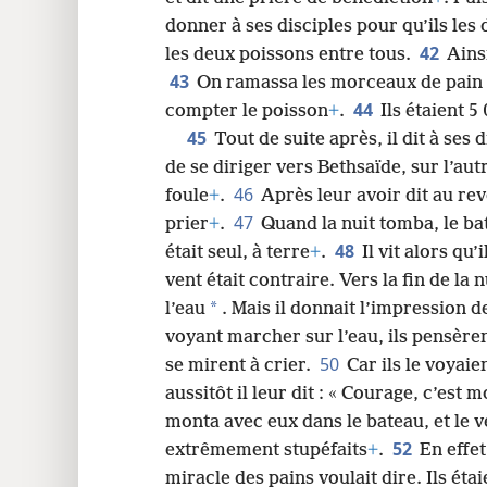
donner à ses disciples pour qu’ils les 
42
les deux poissons entre tous.
Ains
43
On ramassa les morceaux de pain :
44
compter le poisson
+
.
Ils étaient 
45
Tout de suite après, il dit à ses
de se diriger vers Bethsaïde, sur l’autr
46
foule
+
.
Après leur avoir dit au rev
47
prier
+
.
Quand la nuit tomba, le bat
48
était seul, à terre
+
.
Il vit alors qu
vent était contraire. Vers la fin de la 
*
l’eau
. Mais il donnait l’impression d
voyant marcher sur l’eau, ils pensèren
50
se mirent à crier.
Car ils le voyaie
aussitôt il leur dit : « Courage, c’est 
monta avec eux dans le bateau, et le v
52
extrêmement stupéfaits
+
.
En effet
miracle des pains voulait dire. Ils ét