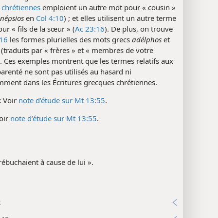
 chrétiennes
emploient un autre mot pour « cousin »
népsios
en
Col 4:10
) ; et elles utilisent un autre terme
ur « fils de la sœur » (
Ac 23:16
). De plus, on trouve
:16
les formes plurielles des mots grecs
adélphos
et
(traduits par « frères » et « membres de votre
). Ces exemples montrent que les termes relatifs aux
parenté ne sont pas utilisés au hasard ni
mment dans les Écritures grecques chrétiennes.
:
Voir
note d’étude sur Mt 13:55
.
oir
note d’étude sur Mt 13:55
.
rébuchaient à cause de lui ».
2