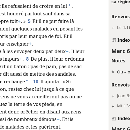
sa région
*
 ils refusaient de croire en lui
.
 est honoré partout sauf dans sa
Renvois
5
opre toit
+
. »
Et il ne put faire là
+
Lc 4:1
ement quelques malades en posant les
pris par leur manque de foi. Et il
Inde
our enseigner
+
.
Marc 6
a à les envoyer deux par deux
+
. Il leur
8
ts impurs
+
.
De plus, il leur ordonna
Notes
rt un bâton : pas de pain, pas de sac
*
Ou « œ
ur dit aussi de mettre des sandales,
10
*
de rechange
.
Il ajouta : « Si
Renvois
n, restez chez lui jusqu’à ce que
+
Jean 6
 gens ne vous accueilleront pas ou ne
ez la terre de vos pieds, en
+
Mt 13
rent donc prêcher en disant aux gens
Inde
aussi de nombreux démons
+
. Et ils
de malades et les guérirent.
Marc 6