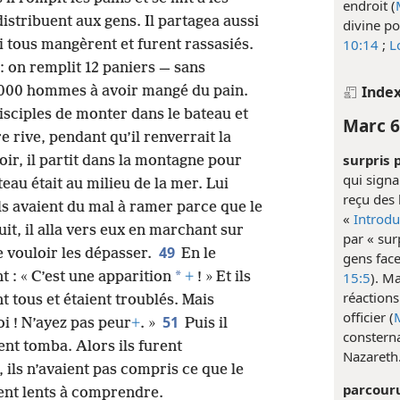
endroit (
distribuent aux gens. Il partagea aussi
divine po
10:14
;
L
i tous mangèrent et furent rassasiés.
 on remplit 12 paniers — sans
Inde
5 000 hommes à avoir mangé du pain.
 disciples de monter dans le bateau et
Marc 6
e rive, pendant qu’il renverrait la
surpris 
oir, il partit dans la montagne pour
qui signal
eau était au milieu de la mer. Lui
reçu des 
’ils avaient du mal à ramer parce que le
«
Introdu
nuit, il alla vers eux en marchant sur
par « sur
49
e vouloir les dépasser.
En le
gens face
*
15:5
). Ma
t : « C’est une apparition
+
! » Et ils
réactions
nt tous et étaient troublés. Mais
officier (
51
moi ! N’ayez pas peur
+
. »
Puis il
consterna
ent tomba. Alors ils furent
Nazareth
, ils n’avaient pas compris ce que le
parcouru
aient lents à comprendre.