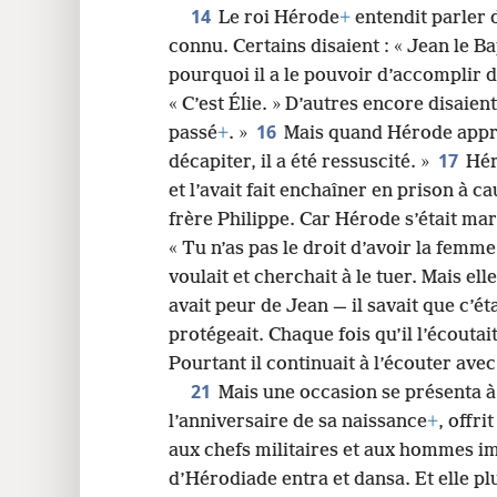
14
Le roi Hérode
+
entendit parler d
connu. Certains disaient : « Jean le Ba
pourquoi il a le pouvoir d’accomplir 
« C’est Élie. » D’autres encore disaie
16
passé
+
. »
Mais quand Hérode apprit c
17
décapiter, il a été ressuscité. »
Hér
et l’avait fait enchaîner en prison à 
frère Philippe. Car Hérode s’était mar
« Tu n’as pas le droit d’avoir la femme
voulait et cherchait à le tuer. Mais ell
avait peur de Jean — il savait que c’ét
protégeait. Chaque fois qu’il l’écoutait
Pourtant il continuait à l’écouter avec 
21
Mais une occasion se présenta 
l’anniversaire de sa naissance
+
, offri
aux chefs militaires et aux hommes im
d’Hérodiade entra et dansa. Et elle pl