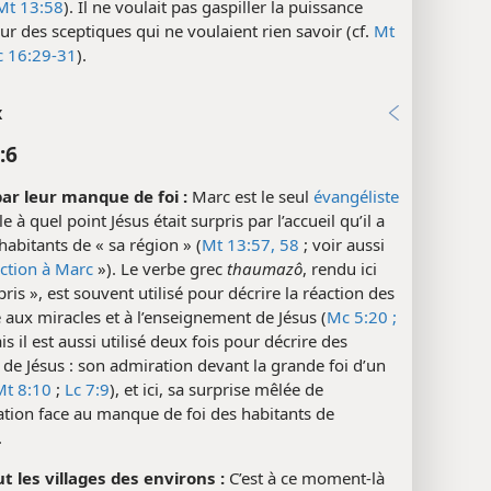
Mt 13:58
). Il ne voulait pas gaspiller la puissance
ur des sceptiques qui ne voulaient rien savoir (cf.
Mt
c 16:29-31
).
x
:6
par leur manque de foi :
Marc est le seul
évangéliste
e à quel point Jésus était surpris par l’accueil qu’il a
habitants de « sa région » (
Mt 13:57, 58
; voir aussi
ction à Marc
»). Le verbe grec
thaumazô
, rendu ici
pris », est souvent utilisé pour décrire la réaction des
 aux miracles et à l’enseignement de Jésus (
Mc 5:20 ;
is il est aussi utilisé deux fois pour décrire des
 de Jésus : son admiration devant la grande foi d’un
Mt 8:10
;
Lc 7:9
), et ici, sa surprise mêlée de
tion face au manque de foi des habitants de
.
t les villages des environs :
C’est à ce moment-là