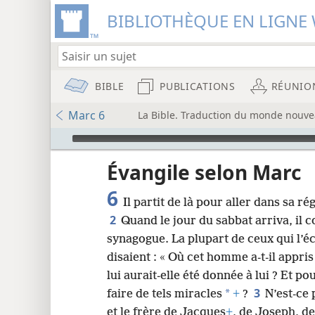
BIBLIOTHÈQUE EN LIGNE 
BIBLE
PUBLICATIONS
RÉUNIO
Marc 6
La Bible. Traduction du monde nouvea
Audio Player
u
Évangile selon Marc
6
Il partit de là pour aller dans sa ré
wt)
2
Quand le jour du sabbat arriva, il
i8)
synagogue. La plupart de ceux qui l’éc
disaient : « Où cet homme a-t-il appri
8
lui aurait-elle été donnée à lui ? Et po
3
*
faire de tels miracles
+
?
N’est-ce 
16
et le frère de Jacques
+
, de Joseph, d