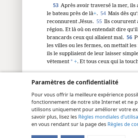
53
Après avoir traversé la mer, ils
54
le bateau près de là
+
.
Mais dès qu’
55
reconnurent Jésus.
Ils coururent 
région. Et là où on entendait dire qu’i
56
brancards ceux qui allaient mal.
P
les villes ou les fermes, on mettait le
ils le suppliaient de leur laisser sim
*
vêtement
+
. Et tous ceux qui la touc
Paramètres de confidentialité
Pour vous offrir la meilleure expérience possi
Copyright
© 2026 Watch Tower Bible and Tract Society
fonctionnement de notre site Internet et ne p
utilisons uniquement pour améliorer votre ex
savoir plus, lisez les
Règles mondiales d’utilis
en vous rendant sur la page des
Règles de con