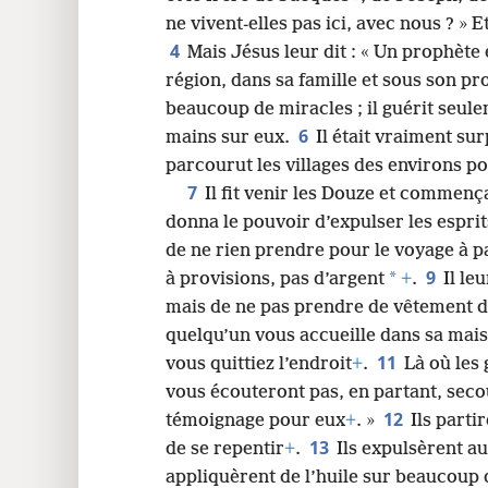
ne vivent-elles pas ici, avec nous ? » Et
24
4
Mais Jésus leur dit : « Un prophète
région, dans sa famille et sous son pr
32
beaucoup de miracles ; il guérit seul
6
mains sur eux.
Il était vraiment sur
40
parcourut les villages des environs p
7
Il fit venir les Douze et commenç
48
donna le pouvoir d’expulser les espri
de ne rien prendre pour le voyage à pa
56
9
*
à provisions, pas d’argent
+
.
Il le
mais de ne pas prendre de vêtement 
quelqu’un vous accueille dans sa maiso
11
vous quittiez l’endroit
+
.
Là où les
vous écouteront pas, en partant, secou
12
témoignage pour eux
+
. »
Ils parti
13
de se repentir
+
.
Ils expulsèrent 
appliquèrent de l’huile sur beaucoup 