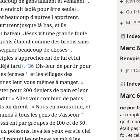
+
Jean 6
ucoup de gens allaient et venaient
+
.
un endroit isolé pour être seuls
+
.
+
Ga 1:
, et beaucoup d’autres l’apprirent.
+
Mc 3:
ururent jusque là-bas, et ils
u bateau, Jésus vit une grande foule
Inde
 qu’ils étaient comme des brebis sans
Marc 6
nseigner beaucoup de choses
+
.
Renvois
ciples s’approchèrent de lui et lui
36
 déjà tard
+
.
Dis-leur de partir pour
+
Jr 11:
*
 les fermes
et les villages des
Donnez-leur vous-mêmes à manger. »
Inde
heter pour 200 deniers de pain et leur
Marc 6
ndit : « Allez voir combien de pains
ls lui dirent : « Nous en avons cinq, et
ne put f
accomplir
*
manda à tous les gens de s’asseoir
qu’il man
’assirent par groupes de 100 et de 50.
était pas
deux poissons, leva les yeux vers le ciel
foi, et c
s il rompit les pains et se mit à les