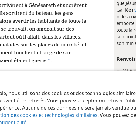
que Jésu
 arrivèrent à Génésareth et ancrèrent
Galilée (
M
ils sortirent du bateau, les gens
« des env
alors avertir les habitants de toute la
emporte p
l se trouvait, on amenait sur des
toute la r
son poin
artout où il allait, dans les villages,
son minis
s malades sur les places de marché, et
plement toucher la frange de son
Renvois
*
haient étaient guéris
.
+
Mt 9:3
Inde
ble, nous utilisons des cookies et des technologies similair
 of Pennsylvania
Marc 6
Conditions d’utilisation
Règles de confidentialité
Paramèt
euvent être refusés. Vous pouvez accepter ou refuser l'uti
Renvois
périence. Aucune de ces données ne sera jamais vendue ou u
ation des cookies et technologies similaires
. Vous pouvez p
+
Lc 10:
fidentialité
.
+
Mt 10: