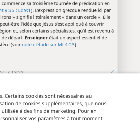
s commence sa troisième tournée de prédication en
t 9:35
;
Lc 9:1
). L’expression grecque rendue ici par
irons » signifie littéralement « dans un cercle ». Elle
eut-être l’idée que Jésus s’est appliqué à couvrir
égion et, selon certains spécialistes, qu’il est revenu à
t de départ.
Enseigner
était un aspect essentiel de
tère (voir
note d’étude sur Mt 4:23
).
5; Lc 13:22
x
es. Certains cookies sont nécessaires au
:7
res de confidentialité
Se connecter
JW.ORG
lisation de cookies supplémentaires, que nous
tilisée à des fins de marketing. Pour en
ersonnaliser vos paramètres à tout moment
1
1; Lc 9:1-6