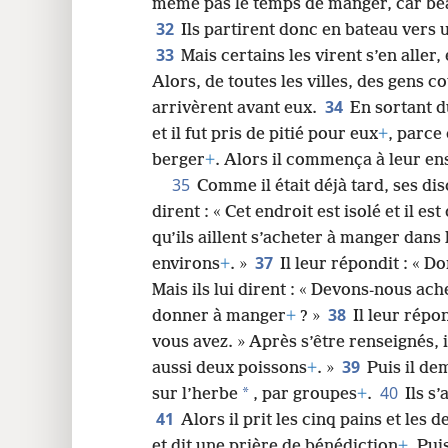
même pas le temps de manger, car bea
32
Ils partirent donc en bateau vers 
33
Mais certains les virent s’en aller
Alors, de toutes les villes, des gens co
34
arrivèrent avant eux.
En sortant d
et il fut pris de pitié pour eux
+
, parce
berger
+
. Alors il commença à leur e
35
Comme il était déjà tard, ses dis
dirent : « Cet endroit est isolé et il est
qu’ils aillent s’acheter à manger dans
37
environs
+
. »
Il leur répondit : « 
Mais ils lui dirent : « Devons-nous ac
38
donner à manger
+
? »
Il leur répo
vous avez. » Après s’être renseignés, i
39
aussi deux poissons
+
. »
Puis il de
40
*
sur l’herbe
, par groupes
+
.
Ils s
41
Alors il prit les cinq pains et les 
et dit une prière de bénédiction
+
. Pui