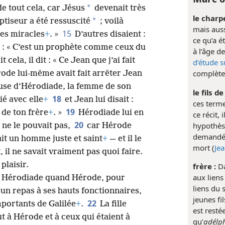
*
e tout cela, car Jésus
devenait très
le charp
*
ptiseur a été ressuscité
; voilà
mais auss
15
des miracles
+
. »
D’autres disaient :
ce qu’a é
nt : « C’est un prophète comme ceux du
à l’âge d
ela, il dit : « Ce Jean que j’ai fait
d’étude 
complète
ode lui-même avait fait arrêter Jean
cause d’Hérodiade, la femme de son
le fils d
18
ié avec elle
+
et Jean lui disait :
ces term
19
 de ton frère
+
. »
Hérodiade lui en
ce récit,
20
hypothèse
e ne le pouvait pas,
car Hérode
demandé 
ait un homme juste et saint
+
— et il le
mort (
Je
, il ne savait vraiment pas quoi faire.
plaisir.
frère :
Da
aux liens
à Hérodiade quand Hérode, pour
liens du 
t un repas à ses hauts fonctionnaires,
jeunes fi
22
portants de Galilée
+
.
La fille
est resté
ut à Hérode et à ceux qui étaient à
qu’
adélp