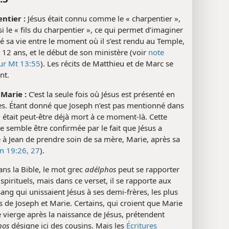
entier :
Jésus était connu comme le « charpentier »,
i le « fils du charpentier », ce qui permet d’imaginer
té sa vie entre le moment où il s’est rendu au Temple,
e 12 ans, et le début de son ministère (voir
note
sur Mt 13:55
). Les récits de Matthieu et de Marc se
nt.
e Marie :
C’est la seule fois où Jésus est présenté en
es. Étant donné que Joseph n’est pas mentionné dans
 il était peut-être déjà mort à ce moment-là. Cette
 semble être confirmée par le fait que Jésus a
à Jean de prendre soin de sa mère, Marie, après sa
an 19:26, 27
).
ns la Bible, le mot grec
adélphos
peut se rapporter
 spirituels, mais dans ce verset, il se rapporte aux
sang qui unissaient Jésus à ses demi-frères, les plus
ls de Joseph et Marie. Certains, qui croient que Marie
e vierge après la naissance de Jésus, prétendent
hos
désigne ici des cousins. Mais les
Écritures