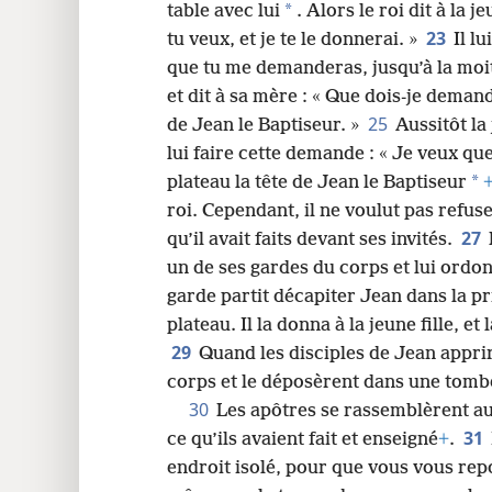
*
table avec lui
. Alors le roi dit à la 
23
tu veux, et je te le donnerai. »
Il l
que tu me demanderas, jusqu’à la mo
et dit à sa mère : « Que dois-je deman
25
de Jean le Baptiseur. »
Aussitôt la
lui faire cette demande : « Je veux qu
*
plateau la tête de Jean le Baptiseur
roi. Cependant, il ne voulut pas refu
27
qu’il avait faits devant ses invités.
un de ses gardes du corps et lui ordon
garde partit décapiter Jean dans la p
plateau. Il la donna à la jeune fille, et
29
Quand les disciples de Jean apprir
corps et le déposèrent dans une tomb
30
Les apôtres se rassemblèrent au
31
ce qu’ils avaient fait et enseigné
+
.
endroit isolé, pour que vous vous rep