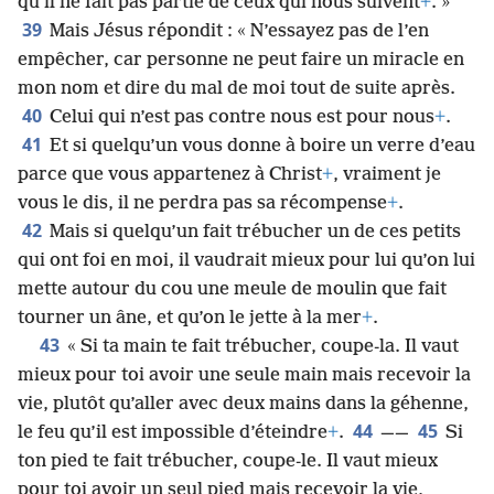
qu’il ne fait pas partie de ceux qui nous suivent
+
. »
39
Mais Jésus répondit : « N’essayez pas de l’en
empêcher, car personne ne peut faire un miracle en
mon nom et dire du mal de moi tout de suite après.
40
Celui qui n’est pas contre nous est pour nous
+
.
41
Et si quelqu’un vous donne à boire un verre d’eau
parce que vous appartenez à Christ
+
, vraiment je
vous le dis, il ne perdra pas sa récompense
+
.
42
Mais si quelqu’un fait trébucher un de ces petits
qui ont foi en moi, il vaudrait mieux pour lui qu’on lui
mette autour du cou une meule de moulin que fait
tourner un âne, et qu’on le jette à la mer
+
.
43
« Si ta main te fait trébucher, coupe-la. Il vaut
mieux pour toi avoir une seule main mais recevoir la
vie, plutôt qu’aller avec deux mains dans la géhenne,
44
45
le feu qu’il est impossible d’éteindre
+
.
——
Si
ton pied te fait trébucher, coupe-le. Il vaut mieux
pour toi avoir un seul pied mais recevoir la vie,