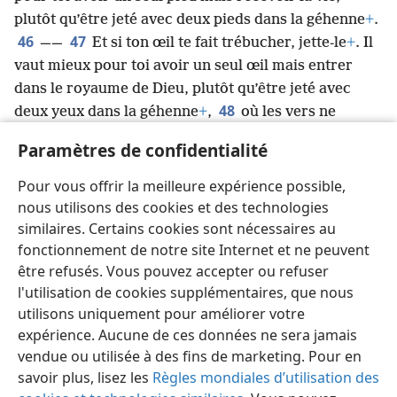
plutôt qu’être jeté avec deux pieds dans la géhenne
+
.
46
47
——
Et si ton œil te fait trébucher, jette-le
+
. Il
vaut mieux pour toi avoir un seul œil mais entrer
dans le royaume de Dieu, plutôt qu’être jeté avec
48
deux yeux dans la géhenne
+
,
où les vers ne
meurent pas et où le feu ne s’éteint pas
+
.
Paramètres de confidentialité
49
« Car tout homme doit être salé par le feu
+
.
50
Le sel est excellent, mais s’il perd son pouvoir de
Pour vous offrir la meilleure expérience possible,
saler, avec quoi le lui rendrez-vous
+
? Ayez du sel en
nous utilisons des cookies et des technologies
vous-mêmes
+
, et soyez en paix entre vous
+
. »
similaires. Certains cookies sont nécessaires au
fonctionnement de notre site Internet et ne peuvent
être refusés. Vous pouvez accepter ou refuser
l'utilisation de cookies supplémentaires, que nous
utilisons uniquement pour améliorer votre
Français
Partager
Préférences
expérience. Aucune de ces données ne sera jamais
Copyright
© 2026 Watch Tower Bible and Tract Society of Pennsylvania
vendue ou utilisée à des fins de marketing. Pour en
Conditions d’utilisation
Règles de confidentialité
savoir plus, lisez les
Règles mondiales d’utilisation des
Paramètres de confidentialité
Se connecter
JW.ORG