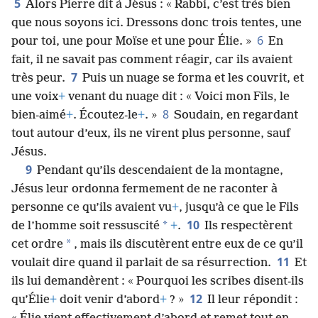
5
Alors Pierre dit à Jésus : « Rabbi, c’est très bien
que nous soyons ici. Dressons donc trois tentes, une
6
pour toi, une pour Moïse et une pour Élie. »
En
fait, il ne savait pas comment réagir, car ils avaient
7
très peur.
Puis un nuage se forma et les couvrit, et
une voix
+
venant du nuage dit : « Voici mon Fils, le
8
bien-aimé
+
. Écoutez-le
+
. »
Soudain, en regardant
tout autour d’eux, ils ne virent plus personne, sauf
Jésus.
9
Pendant qu’ils descendaient de la montagne,
Jésus leur ordonna fermement de ne raconter à
personne ce qu’ils avaient vu
+
, jusqu’à ce que le Fils
10
*
de l’homme soit ressuscité
+
.
Ils respectèrent
*
cet ordre
, mais ils discutèrent entre eux de ce qu’il
11
voulait dire quand il parlait de sa résurrection.
Et
ils lui demandèrent : « Pourquoi les scribes disent-ils
12
qu’Élie
+
doit venir d’abord
+
? »
Il leur répondit :