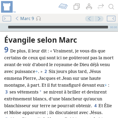
Marc 9
Audio Player
00:00
Évangile selon Marc
9
De plus, il leur dit : « Vraiment, je vous dis que
certains de ceux qui sont ici ne goûteront pas la mort
avant de voir d’abord le royaume de Dieu déjà venu
2
avec puissance
+
. »
Six jours plus tard, Jésus
emmena Pierre, Jacques et Jean sur une haute
montagne, à part. Et il fut transfiguré devant eux
+
:
3
*
ses vêtements
se mirent à briller et devinrent
extrêmement blancs, d’une blancheur qu’aucun
4
blanchisseur sur terre ne pourrait obtenir.
Et Élie
et Moïse apparurent ; ils discutaient avec Jésus.