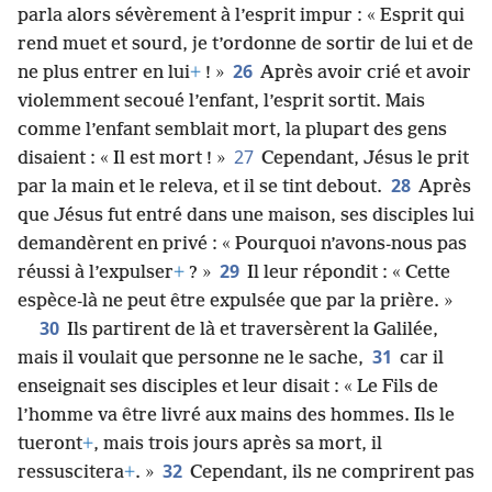
parla alors sévèrement à l’esprit impur : « Esprit qui
rend muet et sourd, je t’ordonne de sortir de lui et de
26
ne plus entrer en lui
+
! »
Après avoir crié et avoir
violemment secoué l’enfant, l’esprit sortit. Mais
comme l’enfant semblait mort, la plupart des gens
27
disaient : « Il est mort ! »
Cependant, Jésus le prit
28
par la main et le releva, et il se tint debout.
Après
que Jésus fut entré dans une maison, ses disciples lui
demandèrent en privé : « Pourquoi n’avons-nous pas
29
réussi à l’expulser
+
? »
Il leur répondit : « Cette
espèce-là ne peut être expulsée que par la prière. »
30
Ils partirent de là et traversèrent la Galilée,
31
mais il voulait que personne ne le sache,
car il
enseignait ses disciples et leur disait : « Le Fils de
l’homme va être livré aux mains des hommes. Ils le
tueront
+
, mais trois jours après sa mort, il
32
ressuscitera
+
. »
Cependant, ils ne comprirent pas