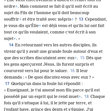
« Élie vient effectivement d’abord et remet tout en
ordre
+
. Mais comment se fait-il qu’il soit écrit au
sujet du Fils de l’homme qu’il doit beaucoup
13
souffrir
+
et être traité avec mépris
+
?
Cependant,
je vous dis qu’Élie
+
est déjà venu et qu’ils lui ont fait
tout ce qu’ils voulaient, comme c’est écrit à son
sujet
+
. »
14
En retournant vers les autres disciples, ils
virent qu’il y avait une grande foule autour d’eux et
15
que des scribes discutaient avec eux
+
.
Dès que
les gens aperçurent Jésus, ils furent surpris et
16
coururent vers lui pour le saluer.
Il leur
demanda : « De quoi discutez-vous avec eux ? »
17
Quelqu’un dans la foule lui répondit :
« Enseignant, je t’ai amené mon fils parce qu’il est
18
possédé par un esprit qui le rend muet
+
.
Chaque
fois qu’il s’attaque à lui, il le jette par terre, et
l’enfant bave, grince des dents et s’épuise. J’ai