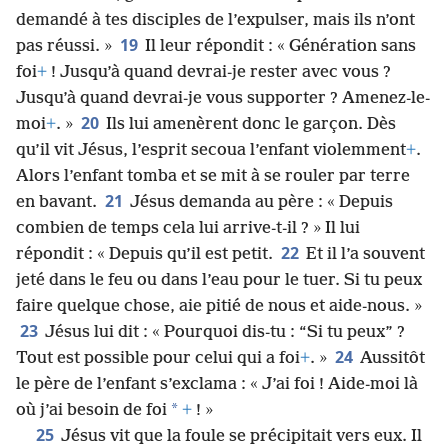
demandé à tes disciples de l’expulser, mais ils n’ont
19
pas réussi. »
Il leur répondit : « Génération sans
foi
+
! Jusqu’à quand devrai-je rester avec vous ?
Jusqu’à quand devrai-je vous supporter ? Amenez-le-
20
moi
+
. »
Ils lui amenèrent donc le garçon. Dès
qu’il vit Jésus, l’esprit secoua l’enfant violemment
+
.
Alors l’enfant tomba et se mit à se rouler par terre
21
en bavant.
Jésus demanda au père : « Depuis
combien de temps cela lui arrive-t-il ? » Il lui
22
répondit : « Depuis qu’il est petit.
Et il l’a souvent
jeté dans le feu ou dans l’eau pour le tuer. Si tu peux
faire quelque chose, aie pitié de nous et aide-nous. »
23
Jésus lui dit : « Pourquoi dis-tu : “Si tu peux” ?
24
Tout est possible pour celui qui a foi
+
. »
Aussitôt
le père de l’enfant s’exclama : « J’ai foi ! Aide-moi là
*
où j’ai besoin de foi
+
! »
25
Jésus vit que la foule se précipitait vers eux. Il