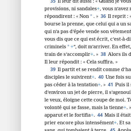
35
Il leur dit aussi : « Quand je vou
provisions, ni sandales
+
, vous n’avez 
36
*
répondirent : « Non
. »
Il reprit 
bourse la prenne, que celui qui a un s
qui n’a pas d’épée vende son vêtemen
vous dis que ce qui est écrit, c’est-à-d
*
criminels
+
”, doit m’arriver. En effet
38
train de s’accomplir
+
. »
Alors ils 
Il leur répondit : « Cela suffira. »
39
Il partit et se rendit comme d’ha
40
disciples le suivirent
+
.
Une fois sur
41
pas céder à la tentation
+
. »
Puis il
d’environ un jet de pierre, il s’agenouil
le veux, éloigne cette coupe de moi. T
volonté qui se fasse, mais la tienne
+
. 
44
apparut et le fortifia
+
.
Mais il étai
prier encore plus intensément
+
. Et s
45
sang, qui tombaient à terre.
Après 