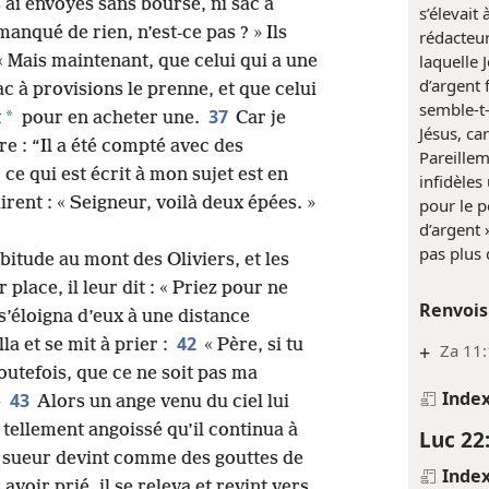
s ai envoyés sans bourse, ni sac à
s’élevait
manqué de rien, n’est-ce pas ? » Ils
rédacteu
laquelle J
: « Mais maintenant, que celui qui a une
d’argent 
ac à provisions le prenne, et que celui
semble-t-
37
*
t
pour en acheter une.
Car je
Jésus, car
ire : “Il a été compté avec des
Pareille
, ce qui est écrit à mon sujet est en
infidèles
dirent : « Seigneur, voilà deux épées. »
pour le p
d’argent 
pas plus 
bitude au mont des Oliviers, et les
 place, il leur dit : « Priez pour ne
Renvois
 s’éloigna d’eux à une distance
42
la et se mit à prier :
« Père, si tu
+
Za 11
outefois, que ce ne soit pas ma
Inde
43
»
Alors un ange venu du ciel lui
t tellement angoissé qu’il continua à
Luc 22
a sueur devint comme des gouttes de
Inde
avoir prié, il se releva et revint vers