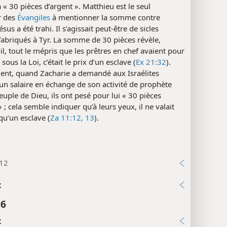
 à « 30 pièces d’argent ». Matthieu est le seul
r des
Évangiles
à mentionner la somme contre
ésus a été trahi. Il s’agissait peut-être de sicles
fabriqués à Tyr. La somme de 30 pièces révèle,
il, tout le mépris que les prêtres en chef avaient pour
 sous la Loi, c’était le prix d’un esclave (
Ex 21:32
).
ment, quand Zacharie a demandé aux Israélites
 un salaire en échange de son activité de prophète
euple de Dieu, ils ont pesé pour lui « 30 pièces
» ; cela semble indiquer qu’à leurs yeux, il ne valait
qu’un esclave (
Za 11:12, 13
).
:12
x
:6
x