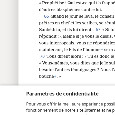
« Prophétise ! Qui est-ce qui t’a frappé
d’autres blasphèmes contre lui.
66
Quand le jour se leva, le conseil
prêtres en chef et les scribes, se réuni
67
Sanhédrin, et ils lui dirent :
« Si tu
répondit : « Même si je vous le disais,
vous interrogeais, vous ne répondrie
maintenant, le Fils de l’homme
+
sera a
70
Tous dirent alors : « Tu es donc le 
« Vous-mêmes, vous dites que je le sui
besoin d’autres témoignages ? Nous 
bouche
+
. »
Paramètres de confidentialité
Pour vous offrir la meilleure expérience possi
Copyright
© 2026 Watch Tower Bible and Tract Society
fonctionnement de notre site Internet et ne p