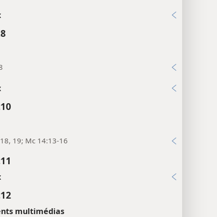
x
:8
8
x
:10
18, 19; Mc 14:13-16
:11
x
:12
nts multimédias