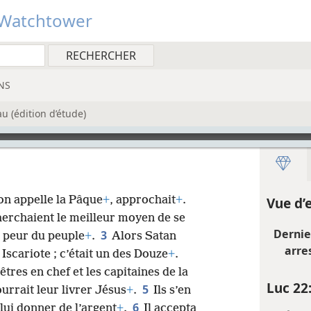
Watchtower
NS
 (édition d’étude)
’on appelle la Pâque
+
, approchait
+
.
Vue d’
cherchaient le meilleur moyen de se
Dernie
3
nt peur du peuple
+
.
Alors Satan
arre
Iscariote ; c’était un des Douze
+
.
êtres en chef et les capitaines de la
Luc 22
5
urrait leur livrer Jésus
+
.
Ils s’en
6
lui donner de l’argent
+
.
Il accepta