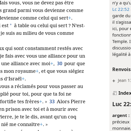
n’y a qu’
ais vous, vous ne devez pas être
Lc 22:52
lus grand parmi vous devienne comme
garde du 
e devienne comme celui qui sert
+
.
il s’agis
*
i est
à table ou celui qui sert ? N’est-
ici, pour
i, je suis au milieu de vous comme
fonctionn
Temple. I
discussi
eux qui sont constamment restés avec
légalité 
je fais avec vous une alliance pour un
30
une alliance avec moi
+
,
pour que
Renvois
ans mon royaume
+
, et que vous siégiez
s d’Israël
+
.
+
Jean 1
 vous a réclamés pour vous passer au
Inde
pplié pour toi, pour que ta foi ne
33
 fortifie tes frères
+
. »
Alors Pierre
Luc 22
r en prison avec toi et à mourir avec
argent :
ierre, je te le dis, avant qu’un coq
précieux 
s nié me connaître
+
. »
monnaie.