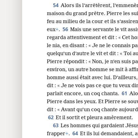
54
Alors ils l’arrêtèrent, l’emmenè
maison du grand prêtre. Pierre les sui
feu au milieu de la cour et ils s’assire
56
eux
+
.
Mais une servante le vit assis
regarda attentivement et dit : « Cet h
le nia, en disant : « Je ne le connais 
quelqu’un d’autre le vit et dit : « Toi a
Pierre répondit : « Non, je n’en suis p
environ, un autre homme se mit à affir
homme aussi était avec lui. D’ailleurs,
dit : « Je ne vois pas ce que tu veux di
61
parlait encore, un coq chanta.
Alo
Pierre dans les yeux. Et Pierre se souv
dit : « Avant qu’un coq chante aujourd’
62
Et il sortit et pleura amèrement.
63
Les hommes qui gardaient Jésus
64
frapper
+
.
Et ils lui demandaient, a