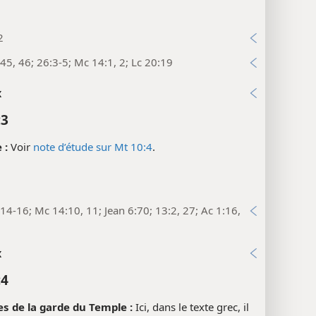
2
45, 46; 26:3-5; Mc 14:1, 2; Lc 20:19
x
:3
 :
Voir
note d’étude sur Mt 10:4
.
14-16; Mc 14:10, 11; Jean 6:70; 13:2, 27; Ac 1:16,
x
:4
es de la garde du Temple :
Ici, dans le texte grec, il