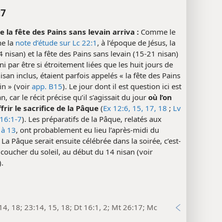
:7
e la fête des Pains sans levain arriva :
Comme le
e la
note d’étude sur Lc 22:1
, à l’époque de Jésus, la
 nisan) et la fête des Pains sans levain (15-21 nisan)
ini par être si étroitement liées que les huit jours de
nisan inclus, étaient parfois appelés « la fête des Pains
in » (voir
app. B15
). Le jour dont il est question ici est
n, car le récit précise qu’il s’agissait du jour
où l’on
frir le sacrifice de la Pâque
(
Ex 12:6,
15,
17, 18
;
Lv
16:1-7
). Les préparatifs de la Pâque, relatés aux
 à 13
, ont probablement eu lieu l’après-midi du
 La Pâque serait ensuite célébrée dans la soirée, c’est-
 coucher du soleil, au début du 14 nisan (voir
).
14, 18; 23:14, 15, 18; Dt 16:1, 2; Mt 26:17; Mc