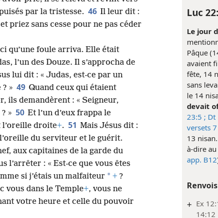
46
Luc 22
puisés par la tristesse.
Il leur dit :
et priez sans cesse pour ne pas céder
Le jour d
mentionn
ci qu’une foule arriva. Elle était
Pâque (14
das, l’un des Douze. Il s’approcha de
avaient f
fête, 14 
us lui dit : « Judas, est-ce par un
sans leva
49
 ? »
Quand ceux qui étaient
le 14 nisa
er, ils demandèrent : « Seigneur,
devait of
50
 ? »
Et l’un d’eux frappa le
23:5 ;
Dt 
51
l’oreille droite
+
.
Mais Jésus dit :
versets 7
13 nisan.
l’oreille du serviteur et le guérit.
à-dire au
hef, aux capitaines de la garde du
app. B12
s l’arrêter : « Est-ce que vous êtes
*
mme si j’étais un malfaiteur
+
?
Renvois
vec vous dans le Temple
+
, vous ne
nant votre heure et celle du pouvoir
+
Ex 12:
14:12