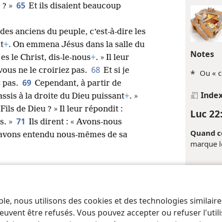
65
 ? »
Et ils disaient beaucoup
 des anciens du peuple, c’est-à-dire les
t
+
. On emmena Jésus dans la salle du
Notes
 es le Christ, dis-le-nous
+
. » Il leur
68
 vous ne le croiriez pas.
Et si je
*
Ou « c
69
z pas.
Cependant, à partir de
Inde
ssis à la droite du Dieu puissant
+
. »
Fils de Dieu ? » Il leur répondit :
Luc 22
71
s. »
Ils dirent : « Avons-nous
Quand ce
l’avons entendu nous-mêmes de sa
marque l
Renvois
+
Mt 26
ble, nous utilisons des cookies et des technologies similair
 of Pennsylvania
Conditions d’utilisation
Règles de confidentialité
Paramèt
Luc 22
euvent être refusés. Vous pouvez accepter ou refuser l'uti