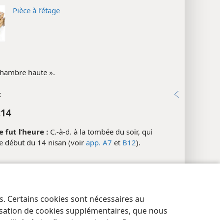
Pièce à l’étage
hambre haute ».
x
:14
 fut l’heure :
C.-à-d. à la tombée du soir, qui
e début du 14 nisan (voir
app. A7
et
B12
).
:20; Mc 14:17
es. Certains cookies sont nécessaires au
res de confidentialité
Se connecter
JW.ORG
:15
lisation de cookies supplémentaires, que nous