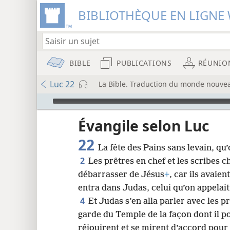
BIBLIOTHÈQUE EN LIGNE 
BIBLE
PUBLICATIONS
RÉUNIO
Luc 22
La Bible. Traduction du monde nouveau
Audio Player
u
Évangile selon Luc
22
La fête des Pains sans levain, qu
wt)
2
Les prêtres en chef et les scribes 
i8)
débarrasser de Jésus
+
, car ils avaie
entra dans Judas, celui qu’on appelait 
8
4
Et Judas s’en alla parler avec les pr
garde du Temple de la façon dont il po
16
réjouirent et se mirent d’accord pour 