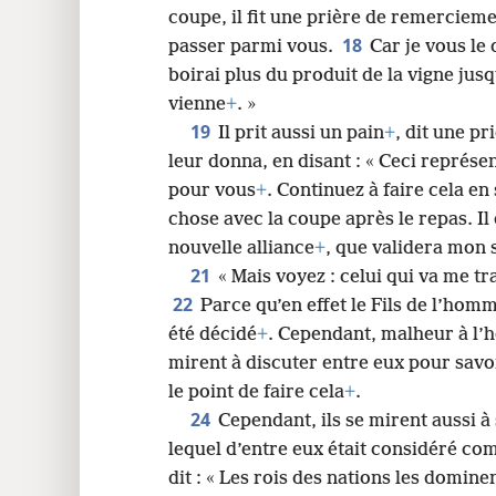
coupe, il fit une prière de remerciem
18
passer parmi vous.
Car je vous le 
boirai plus du produit de la vigne jus
vienne
+
. »
19
Il prit aussi un pain
+
, dit une p
leur donna, en disant : « Ceci représ
pour vous
+
. Continuez à faire cela e
chose avec la coupe après le repas. Il 
nouvelle alliance
+
, que validera mon 
21
« Mais voyez : celui qui va me tr
22
Parce qu’en effet le Fils de l’hom
été décidé
+
. Cependant, malheur à l’
mirent à discuter entre eux pour savo
le point de faire cela
+
.
24
Cependant, ils se mirent aussi à
lequel d’entre eux était considéré co
dit : « Les rois des nations les domine