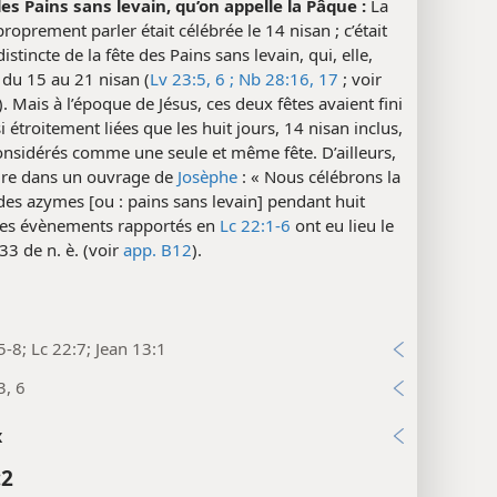
des Pains sans levain, qu’on appelle la Pâque :
La
roprement parler était célébrée le 14 nisan ; c’était
istincte de la fête des Pains sans levain, qui, elle,
u du 15 au 21 nisan (
Lv 23:5, 6 ;
Nb 28:16, 17
; voir
). Mais à l’époque de Jésus, ces deux fêtes avaient fini
si étroitement liées que les huit jours, 14 nisan inclus,
onsidérés comme une seule et même fête. D’ailleurs,
lire dans un ouvrage de
Josèphe
: « Nous célébrons la
 des azymes [ou : pains sans levain] pendant huit
 Les évènements rapportés en
Lc 22:1-6
ont eu lieu le
33 de n. è. (voir
app. B12
).
5-8; Lc 22:7; Jean 13:1
3, 6
x
:2