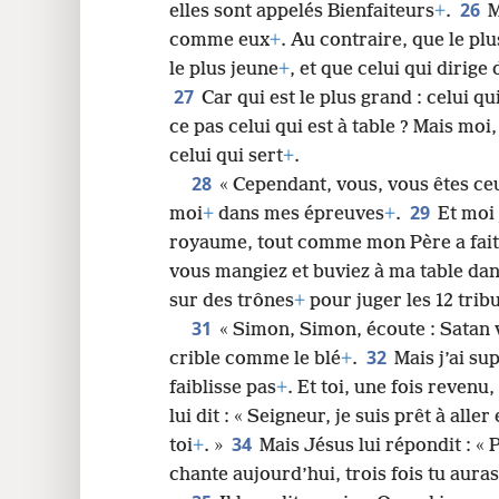
26
elles sont appelés Bienfaiteurs
+
.
M
comme eux
+
. Au contraire, que le p
le plus jeune
+
, et que celui qui dirig
27
Car qui est le plus grand : celui qu
ce pas celui qui est à table ? Mais mo
celui qui sert
+
.
28
« Cependant, vous, vous êtes c
29
moi
+
dans mes épreuves
+
.
Et moi 
royaume, tout comme mon Père a fait 
vous mangiez et buviez à ma table d
sur des trônes
+
pour juger les 12 tribu
31
« Simon, Simon, écoute : Satan
32
crible comme le blé
+
.
Mais j’ai su
faiblisse pas
+
. Et toi, une fois revenu,
lui dit : « Seigneur, je suis prêt à alle
34
toi
+
. »
Mais Jésus lui répondit : « P
chante aujourd’hui, trois fois tu aura