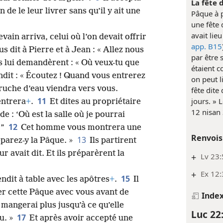
La fête 
 de le leur livrer sans qu’il y ait une
Pâque à p
une fête d
avait lie
evain arriva, celui où l’on devait offrir
app. B15
s dit à Pierre et à Jean : « Allez nous
par être 
ls lui demandèrent : « Où veux-tu que
étaient c
ondit : « Écoutez ! Quand vous entrerez
on peut 
ruche d’eau viendra vers vous.
fête dite
11
jours. »
entrera
+
.
Et dites au propriétaire
12 nisan 
e : ‘Où est la salle où je pourrai
12
’”
Cet homme vous montrera une
Renvois
13
éparez-y la Pâque. »
Ils partirent
r avait dit. Et ils préparèrent la
+
Lv 23:
+
Ex 12:
15
ndit à table avec les apôtres
+
.
Il
ger cette Pâque avec vous avant de
Inde
a mangerai plus jusqu’à ce qu’elle
Luc 22
17
u. »
Et après avoir accepté une