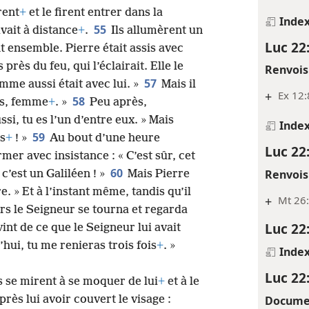
rent
+
et le firent entrer dans la
Inde
55
vait à distance
+
.
Ils allumèrent un
Luc 22
nt ensemble. Pierre était assis avec
 près du feu, qui l’éclairait. Elle le
Renvois
57
omme aussi était avec lui. »
Mais il
+
Ex 12:
58
pas, femme
+
. »
Peu après,
ussi, tu es l’un d’entre eux. » Mais
Inde
59
as
+
! »
Au bout d’une heure
Luc 22
mer avec insistance : « C’est sûr, cet
60
Renvois
 c’est un Galiléen ! »
Mais Pierre
re. » Et à l’instant même, tandis qu’il
+
Mt 26:
rs le Seigneur se tourna et regarda
Luc 22
int de ce que le Seigneur lui avait
hui, tu me renieras trois fois
+
. »
Inde
Luc 22
 se mirent à se moquer de lui
+
et à le
Docume
près lui avoir couvert le visage :