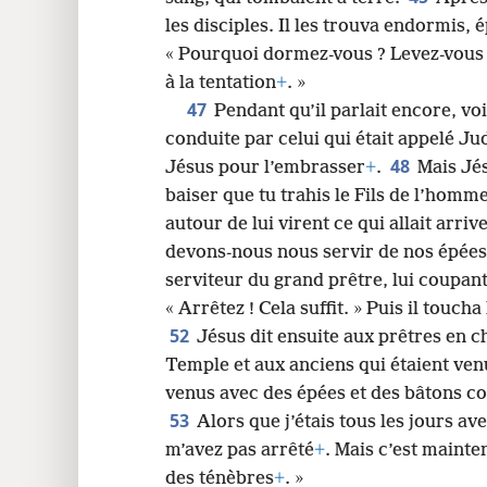
les disciples. Il les trouva endormis, é
« Pourquoi dormez-vous ? Levez-vous 
à la tentation
+
. »
47
Pendant qu’il parlait encore, voi
conduite par celui qui était appelé Ju
48
Jésus pour l’embrasser
+
.
Mais Jés
baiser que tu trahis le Fils de l’homme
autour de lui virent ce qui allait arriv
devons-nous nous servir de nos épées
serviteur du grand prêtre, lui coupant 
« Arrêtez ! Cela suffit. » Puis il toucha 
52
Jésus dit ensuite aux prêtres en c
Temple et aux anciens qui étaient venu
venus avec des épées et des bâtons co
53
Alors que j’étais tous les jours a
m’avez pas arrêté
+
. Mais c’est mainte
des ténèbres
+
. »