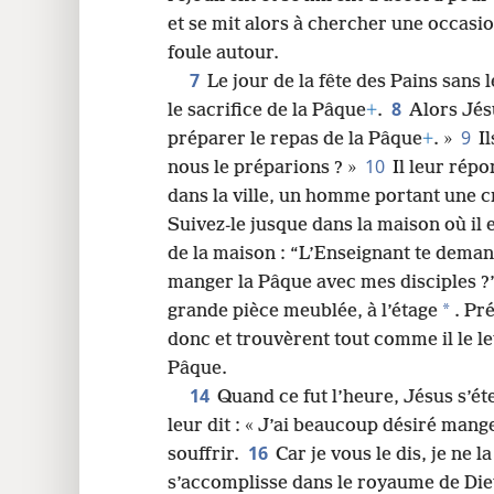
et se mit alors à chercher une occasion
24
foule autour.
7
Le jour de la fête des Pains sans l
32
8
le sacrifice de la Pâque
+
.
Alors Jésu
9
préparer le repas de la Pâque
+
. »
I
40
10
nous le préparions ? »
Il leur rép
dans la ville, un homme portant une c
48
Suivez-le jusque dans la maison où il 
de la maison : “L’Enseignant te demand
56
manger la Pâque avec mes disciples ?
*
grande pièce meublée, à l’étage
. Pr
64
donc et trouvèrent tout comme il le leu
Pâque.
14
Quand ce fut l’heure, Jésus s’éte
leur dit : « J’ai beaucoup désiré man
16
souffrir.
Car je vous le dis, je ne l
s’accomplisse dans le royaume de Die