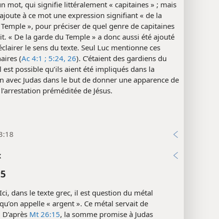
un mot, qui signifie littéralement « capitaines » ; mais
ajoute à ce mot une expression signifiant « de la
Temple », pour préciser de quel genre de capitaines
sait. « De la garde du Temple » a donc aussi été ajouté
 éclairer le sens du texte. Seul Luc mentionne ces
aires (
Ac 4:1 ;
5:24,
26
). C’étaient des gardiens du
l est possible qu’ils aient été impliqués dans la
on avec Judas dans le but de donner une apparence de
à l’arrestation préméditée de Jésus.
3:18
x
:5
Ici, dans le texte grec, il est question du métal
qu’on appelle « argent ». Ce métal servait de
 D’après
Mt 26:15
, la somme promise à Judas