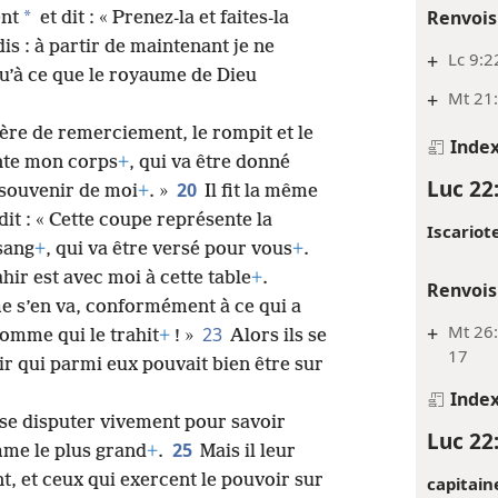
Renvois
*
ent
et dit : « Prenez-la et faites-la
dis : à partir de maintenant je ne
+
Lc 9:2
qu’à ce que le royaume de Dieu
+
Mt 21:
rière de remerciement, le rompit et le
Inde
ente mon corps
+
, qui va être donné
Luc 22
20
n souvenir de moi
+
. »
Il fit la même
dit : « Cette coupe représente la
Iscariote
sang
+
, qui va être versé pour vous
+
.
ahir est avec moi à cette table
+
.
Renvois
me s’en va, conformément à ce qui a
+
Mt 26:
23
homme qui le trahit
+
! »
Alors ils se
17
ir qui parmi eux pouvait bien être sur
Inde
 se disputer vivement pour savoir
Luc 22
25
mme le plus grand
+
.
Mais il leur
nt, et ceux qui exercent le pouvoir sur
capitain