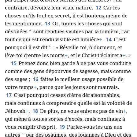
participer aux œuvres stériles des ténèbres
+
; au
12
contraire, dévoilez leur vraie nature.
Car les
choses qu’ils font en secret, il est honteux même de
13
les mentionner.
Or, toutes les choses qui sont
*
dévoilées
sont rendues visibles par la lumière, car
14
tout ce qui est rendu visible est lumière
+
.
C’est
*
pourquoi il est dit
: « Réveille-​toi, ô dormeur, et
lève-​toi d’entre les morts
+
, et le Christ t’éclairera
+
. »
15
Prenez donc bien garde à ne pas vous conduire
comme des gens dépourvus de sagesse, mais comme
16
des sages ;
faites le meilleur usage possible de
votre temps
+
, parce que les jours sont mauvais.
17
C’est pourquoi cessez d’être déraisonnables,
mais continuez à comprendre quelle est la volonté de
18
Jéhovah
+
.
De plus, ne vous enivrez pas de vin
+
,
qui mène à toutes sortes d’excès, mais continuez à
19
vous remplir d’esprit.
Parlez-​vous les uns aux
*
autres
par des psaumes, des louanges à Dieu et des