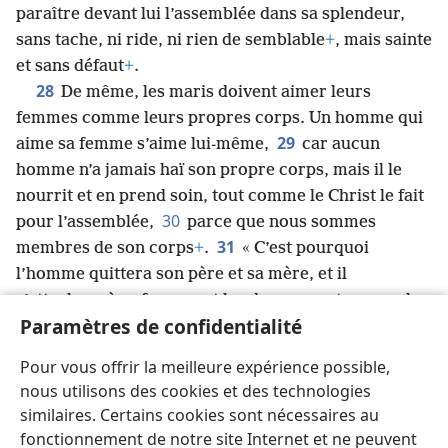
paraître devant lui l’assemblée dans sa splendeur,
sans tache, ni ride, ni rien de semblable
+
, mais sainte
et sans défaut
+
.
28
De même, les maris doivent aimer leurs
femmes comme leurs propres corps. Un homme qui
29
aime sa femme s’aime lui-​même,
car aucun
homme n’a jamais haï son propre corps, mais il le
nourrit et en prend soin, tout comme le Christ le fait
30
pour l’assemblée,
parce que nous sommes
31
membres de son corps
+
.
« C’est pourquoi
l’homme quittera son père et sa mère, et il
s’attachera à sa femme, et les deux seront une seule
Paramètres de confidentialité
32
chair
+
. »
Ce saint secret
+
est grand. Or, je parle
33
de Christ et de l’assemblée
+
.
Cependant, chacun
Pour vous offrir la meilleure expérience possible,
de vous doit aimer sa femme
+
comme lui-​même ; de
nous utilisons des cookies et des technologies
son côté, la femme doit avoir un profond respect
similaires. Certains cookies sont nécessaires au
pour son mari
+
.
fonctionnement de notre site Internet et ne peuvent