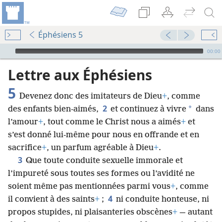
Éphésiens 5
Audio Player
00:00
Lettre aux Éphésiens
5
Devenez donc des imitateurs de Dieu
+
, comme
2
*
des enfants bien-aimés,
et continuez à vivre
dans
l’amour
+
, tout comme le Christ nous a aimés
+
et
s’est donné lui-​même pour nous en offrande et en
sacrifice
+
, un parfum agréable à Dieu
+
.
3
Que toute conduite sexuelle immorale et
l’impureté sous toutes ses formes ou l’avidité ne
soient même pas mentionnées parmi vous
+
, comme
4
il convient à des saints
+
;
ni conduite honteuse, ni
propos stupides, ni plaisanteries obscènes
+
— autant