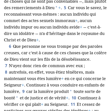
de choses qui ne sont pas convenables —, mais plutôt
5
*
des remerciements à Dieu
+
.
Car vous le savez, le
reconnaissant vous-​mêmes : aucun individu qui
commet des actes sexuels immoraux
+
, aucun
individu impur ou aucun individu avide
+
— c’est-à-
dire un idolâtre — n’a d’héritage dans le royaume du
Christ et de Dieu
+
.
6
Que personne ne vous trompe par des paroles
creuses, car c’est à cause de ces choses que la colère
de Dieu vient sur les fils de la désobéissance.
7
N’ayez donc rien de commun avec eux ;
8
autrefois, en effet, vous étiez ténèbres, mais
maintenant vous êtes lumière
+
en ce qui concerne le
Seigneur
+
. Continuez à vous conduire en enfants de
9
*
lumière,
car la lumière produit
toute sorte de
10
*
bonté
et de justice et de vérité
+
.
Continuez à
11
vérifier ce qui plaît
+
au Seigneur.
Et cessez de