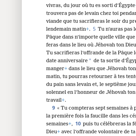
vivras, du jour où tu es sorti d’Égypte
trouvera pas de levain chez toi pendan
viande que tu sacrifieras le soir du p
5
lendemain matin
+
.
Tu n’auras pas le
Pâque dans n’importe quelle ville qu
feras dans le lieu où Jéhovah ton Dieu
Tu sacrifieras l’offrande de la Pâque l
*
date anniversaire
de ta sortie d’Égy
manger
+
dans le lieu que Jéhovah ton
matin, tu pourras retourner à tes ten
du pain sans levain et, le septième jo
solennel en l’honneur de Jéhovah ton
travail
+
.
9
« Tu compteras sept semaines à 
la première fois la faucille dans les 
10
semaines
+
,
puis tu célébreras la
Dieu
+
avec l’offrande volontaire de t