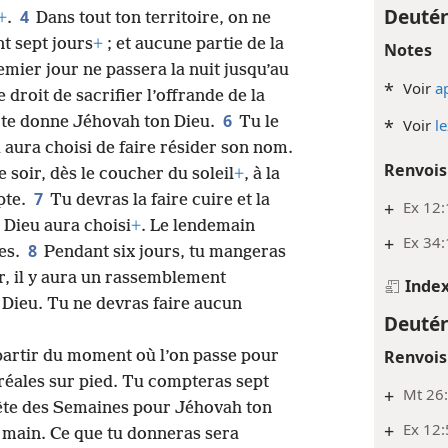
Deuté
4
+
.
Dans tout ton territoire, on ne
t sept jours
+
; et aucune partie de la
Notes
remier jour ne passera la nuit jusqu’au
*
Voir
a
 droit de sacrifier l’offrande de la
6
e te donne Jéhovah ton Dieu.
Tu le
*
Voir
l
 aura choisi de faire résider son nom.
Renvois
e soir, dès le coucher du soleil
+
, à la
7
pte.
Tu devras la faire cuire et la
+
Ex 12:
 Dieu aura choisi
+
. Le lendemain
+
Ex 34
8
tes.
Pendant six jours, tu mangeras
ur, il y aura un rassemblement
Inde
 Dieu. Tu ne devras faire aucun
Deuté
Renvois
partir du moment où l’on passe pour
céréales sur pied. Tu compteras sept
+
Mt 26
 fête des Semaines pour Jéhovah ton
+
Ex 12:
a main. Ce que tu donneras sera