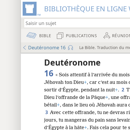
BIBLIOTHÈQUE EN LIGNE 
BIBLE
PUBLICATIONS
RÉUNIO
Deutéronome 16
La Bible. Traduction du m
u
Deutéronome
16
« Sois attentif à l’arrivée du mois
wt)
Jéhovah ton Dieu
+
, car c’est au mois
i8)
2
sortir d’Égypte, pendant la nuit
+
.
T
Dieu l’offrande de la Pâque
+
, une off
8
bétail
+
, dans le lieu où Jéhovah aura 
3
Avec cette offrande, tu ne devras 
16
jours, tu mangeras du pain sans levain,
d’Égypte à la hâte
+
. Fais cela pour te