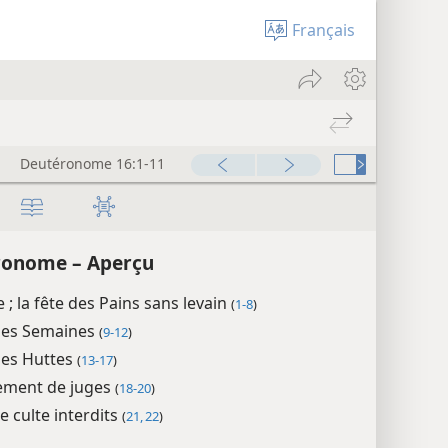
Français
Deutéronome 16:1-11
ronome – Aperçu
 ; la fête des Pains sans levain
(
1-8
)
 des Semaines
(
9-12
)
des Huttes
(
13-17
)
sement de juges
(
18-20
)
e culte interdits
(
21, 22
)