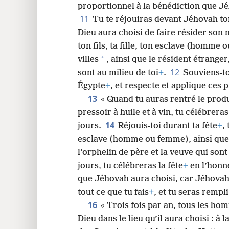
proportionnel à la bénédiction que J
11
Tu te réjouiras devant Jéhovah to
Dieu aura choisi de faire résider son n
ton fils, ta fille, ton esclave (homme 
*
villes
, ainsi que le résident étranger
12
sont au milieu de toi
+
.
Souviens-to
Égypte
+
, et respecte et applique ces 
13
« Quand tu auras rentré le produ
pressoir à huile et à vin, tu célébreras
14
jours.
Réjouis-toi durant ta fête
+
,
esclave (homme ou femme), ainsi que l
l’orphelin de père et la veuve qui sont
jours, tu célébreras la fête
+
en l’honne
que Jéhovah aura choisi, car Jéhovah 
tout ce que tu fais
+
, et tu seras rempli
16
« Trois fois par an, tous les ho
Dieu dans le lieu qu’il aura choisi : à 