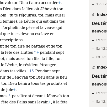
éhovah ton Dieu t’aura accordée
+
.
+
1R 8:
n Dieu dans le lieu où Jéhovah ton
Inde
om ; tu te réjouiras, toi, mais aussi
ou femme), le Lévite qui est dans tes
Deuté
, l’orphelin de père et la veuve qui
Renvois
i que tu es devenu esclave en
+
Ex 13:
prescriptions.
it de ton aire de battage et de ton
+
Ex 12
*
 la fête des Huttes
+
pendant sept
+
Ex 12:
 toi, mais aussi ton fils, ta fille, ton
e Lévite, le résident étranger,
Inde
15
 dans tes villes.
Pendant sept
Deuté
ur de Jéhovah ton Dieu dans le lieu
ton Dieu bénira tous tes produits et
Renvois
 de joie
+
.
+
Ex 12:
*
mmes
paraîtront devant Jéhovah ton
+
Ex 12:
la fête des Pains sans levain
+
, à la fête