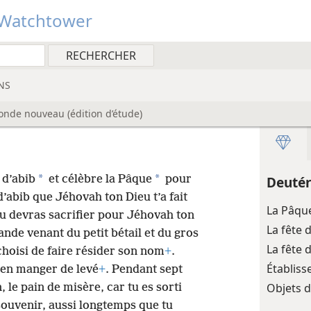
Watchtower
NS
onde nouveau (édition d’étude)
*
*
 d’abib
et célèbre la Pâque
pour
Deuté
 d’abib que Jéhovah ton Dieu t’a fait
La Pâque
u devras sacrifier pour Jéhovah ton
La fête
rande venant du petit bétail et du gros
La fête 
choisi de faire résider son nom
+
.
Établis
rien manger de levé
+
. Pendant sept
Objets d
 le pain de misère, car tu es sorti
 souvenir, aussi longtemps que tu