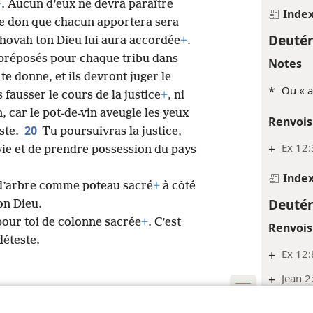
+
. Aucun d’eux ne devra paraître
Inde
e don que chacun apportera sera
Deuté
éhovah ton Dieu lui aura accordée
+
.
préposés pour chaque tribu dans
Notes
te donne, et ils devront juger le
*
Ou « a
 fausser le cours de la justice
+
, ni
n, car le pot-de-vin aveugle les yeux
Renvois
20
ste.
Tu poursuivras la justice,
+
Ex 12:
 vie et de prendre possession du pays
Inde
 d’arbre comme poteau sacré
+
à côté
Deuté
on Dieu.
pour toi de colonne sacrée
+
. C’est
Renvois
éteste.
+
Ex 12:
+
Jean 2
Inde