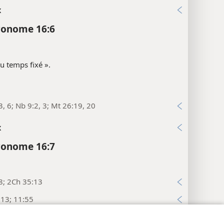
x
ronome 16:6
u temps fixé ».
3, 6; Nb 9:2, 3; Mt 26:19, 20
x
ronome 16:7
8; 2Ch 35:13
:13; 11:55
x