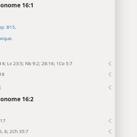
ronome 16:1
pp. B15
.
exique
.
14; Lv 23:5; Nb 9:2; 28:16; 1Co 5:7
:18
x
ronome 16:2
:17
5, 6; 2Ch 35:7