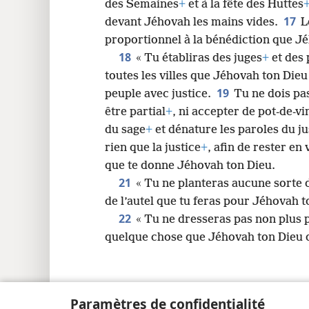
des Semaines
+
et à la fête des Huttes
17
devant Jéhovah les mains vides.
L
proportionnel à la bénédiction que J
18
« Tu établiras des juges
+
et des 
toutes les villes que Jéhovah ton Dieu 
19
peuple avec justice.
Tu ne dois pas
être partial
+
, ni accepter de pot-de-vi
du sage
+
et dénature les paroles du ju
rien que la justice
+
, afin de rester en
que te donne Jéhovah ton Dieu.
21
« Tu ne planteras aucune sorte
de l’autel que tu feras pour Jéhovah t
22
« Tu ne dresseras pas non plus 
quelque chose que Jéhovah ton Dieu d
Paramètres de confidentialité