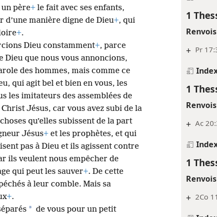
 un père
+
le fait avec ses enfants,
1 Thes
er d’une manière digne de Dieu
+
, qui
Renvois
loire
+
.
ercions Dieu constamment
+
, parce
+
Pr 17:
de Dieu que nous vous annoncions,
Inde
parole des hommes, mais comme ce
eu, qui agit bel et bien en vous, les
1 Thes
us les imitateurs des assemblées de
Renvois
Christ Jésus, car vous avez subi de la
hoses qu’elles subissent de la part
+
Ac 20
igneur Jésus
+
et les prophètes, et qui
Inde
isent pas à Dieu et ils agissent contre
ar ils veulent nous empêcher de
1 Thes
ge qui peut les sauver
+
. De cette
Renvois
péchés à leur comble. Mais sa
+
2Co 11
ux
+
.
*
séparés
de vous pour un petit