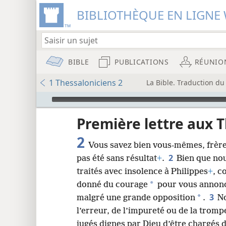
BIBLIOTHÈQUE EN LIGNE 
BIBLE
PUBLICATIONS
RÉUNIO
1 Thessaloniciens 2
La Bible. Traduction d
Audio Player
u
Première lettre aux 
2
Vous savez bien vous-mêmes, frère
wt)
2
pas été sans résultat
+
.
Bien que nou
i8)
traités avec insolence à Philippes
+
, c
*
donné du courage
pour vous annonc
8
3
*
malgré une grande opposition
.
No
l’erreur, de l’impureté ou de la tromp
16
jugés dignes par Dieu d’être chargés 