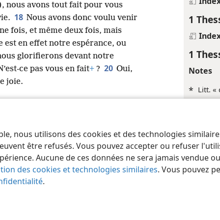
Inde
 nous avons tout fait pour vous
18
1 Thes
vie.
Nous avons donc voulu venir
une fois, et même deux fois, mais
Inde
e est en effet notre espérance, ou
1 Thes
nous glorifierons devant notre
20
’est-ce pas vous en fait
+
?
Oui,
Notes
e joie.
*
Litt. «
*
Ou « 
Renvois
ble, nous utilisons des cookies et des technologies similair
 of Pennsylvania
Conditions d’utilisation
Règles de confidentialité
Paramèt
euvent être refusés. Vous pouvez accepter ou refuser l'uti
+
Jean 1
périence. Aucune de ces données ne sera jamais vendue ou u
+
Jean 1
ation des cookies et technologies similaires
. Vous pouvez p
fidentialité
.
Inde
1 Thes