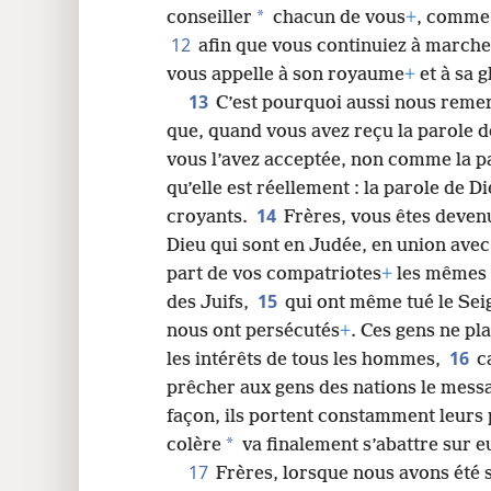
*
conseiller
chacun de vous
+
, comme
12
afin que vous continuiez à march
vous appelle à son royaume
+
et à sa g
13
C’est pourquoi aussi nous rem
que, quand vous avez reçu la parole 
vous l’avez acceptée, non comme la 
qu’elle est réellement : la parole de Di
14
croyants.
Frères, vous êtes deven
Dieu qui sont en Judée, en union avec 
part de vos compatriotes
+
les mêmes c
15
des Juifs,
qui ont même tué le Se
nous ont persécutés
+
. Ces gens ne pla
16
les intérêts de tous les hommes,
c
prêcher aux gens des nations le messa
façon, ils portent constamment leurs 
*
colère
va finalement s’abattre sur e
17
Frères, lorsque nous avons été 