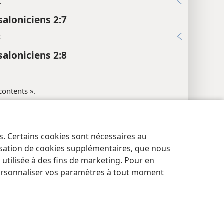
x
saloniciens 2:7
x
saloniciens 2:8
 contents ».
âme ».
es. Certains cookies sont nécessaires au
res de confidentialité
Se connecter
JW.ORG
lisation de cookies supplémentaires, que nous
5:13
tilisée à des fins de marketing. Pour en
3:35
ersonnaliser vos paramètres à tout moment
x
saloniciens 2:9