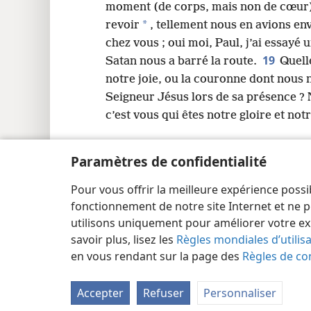
moment (de corps, mais non de cœur),
*
revoir
, tellement nous en avions en
chez vous ; oui moi, Paul, j’ai essayé 
19
Satan nous a barré la route.
Quell
notre joie, ou la couronne dont nous 
Seigneur Jésus lors de sa présence ? N
c’est vous qui êtes notre gloire et notr
Paramètres de confidentialité
Pour vous offrir la meilleure expérience possi
Copyright
© 2026 Watch Tower Bible and Tract Society
fonctionnement de notre site Internet et ne p
utilisons uniquement pour améliorer votre ex
savoir plus, lisez les
Règles mondiales d’utilis
en vous rendant sur la page des
Règles de con
Accepter
Refuser
Personnaliser