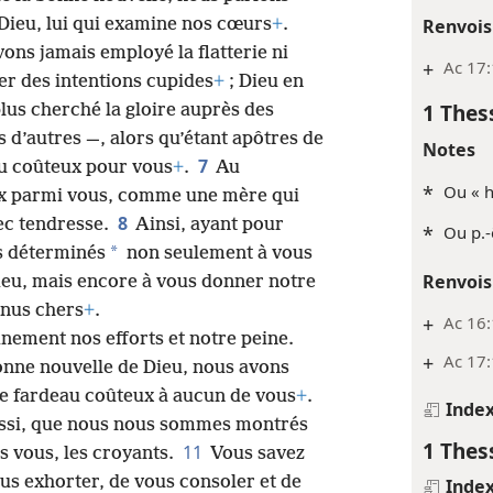
Renvois
Dieu, lui qui examine nos cœurs
+
.
vons jamais employé la flatterie ni
+
Ac 17:
er des intentions cupides
+
; Dieu en
1 Thes
lus cherché la gloire auprès des
d’autres —, alors qu’étant apôtres de
Notes
7
au coûteux pour vous
+
.
Au
*
Ou « h
x parmi vous, comme une mère qui
8
vec tendresse.
Ainsi, ayant pour
*
Ou p.-
*
s déterminés
non seulement à vous
Renvois
eu, mais encore à vous donner notre
enus chers
+
.
+
Ac 16:
nement nos efforts et notre peine.
+
Ac 17:
nne nouvelle de Dieu, nous avons
 de fardeau coûteux à aucun de vous
+
.
Inde
aussi, que nous nous sommes montrés
1 Thes
11
rs vous, les croyants.
Vous savez
us exhorter, de vous consoler et de
Inde