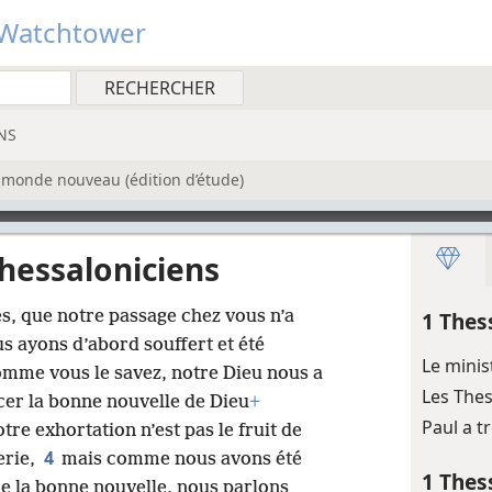
Watchtower
NS
u monde nouveau (édition d’étude)
Thessaloniciens
s, que notre passage chez vous n’a
1 Thes
s ayons d’abord souffert et été
Le minis
omme vous le savez, notre Dieu nous a
Les Thes
er la bonne nouvelle de Dieu
+
Paul a t
tre exhortation n’est pas le fruit de
4
erie,
mais comme nous avons été
1 Thes
de la bonne nouvelle, nous parlons