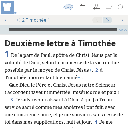
2 Timothée 1
Audio Player
00:00
Deuxième lettre à Timothée
1
De la part de Paul, apôtre de Christ Jésus par la
volonté de Dieu, selon la promesse de la vie rendue
2
possible par le moyen de Christ Jésus
+
,
à
Timothée, mon enfant bien-aimé
+
:
Que Dieu le Père et Christ Jésus notre Seigneur
t’accordent faveur imméritée, miséricorde et paix !
3
Je suis reconnaissant à Dieu, à qui j’offre un
service sacré comme mes ancêtres l’ont fait, avec
une conscience pure, et je me souviens sans cesse de
4
toi dans mes supplications, nuit et jour.
Je me