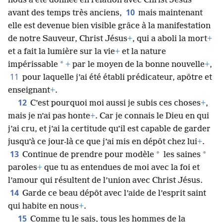
nous a été donnée en relation avec Christ Jésus
10
avant des temps très anciens,
mais maintenant
elle est devenue bien visible grâce à la manifestation
de notre Sauveur, Christ Jésus
+
, qui a aboli la mort
+
et a fait la lumière sur la vie
+
et la nature
*
impérissable
+
par le moyen de la bonne nouvelle
+
,
11
pour laquelle j’ai été établi prédicateur, apôtre et
enseignant
+
.
12
C’est pourquoi moi aussi je subis ces choses
+
,
mais je n’ai pas honte
+
. Car je connais le Dieu en qui
j’ai cru, et j’ai la certitude qu’il est capable de garder
jusqu’à ce jour-là ce que j’ai mis en dépôt chez lui
+
.
13
*
*
Continue de prendre pour modèle
les saines
paroles
+
que tu as entendues de moi avec la foi et
l’amour qui résultent de l’union avec Christ Jésus.
14
Garde ce beau dépôt avec l’aide de l’esprit saint
qui habite en nous
+
.
15
Comme tu le sais, tous les hommes de la