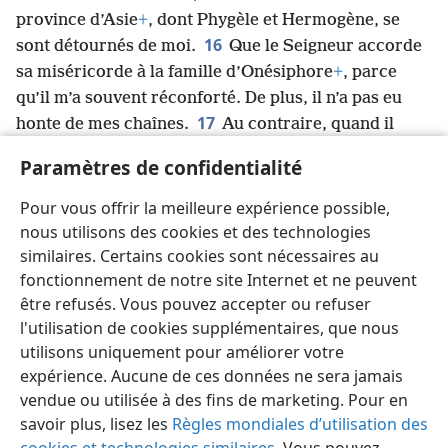
province d’Asie
+
, dont Phygèle et Hermogène, se
16
sont détournés de moi.
Que le Seigneur accorde
sa miséricorde à la famille d’Onésiphore
+
, parce
qu’il m’a souvent réconforté. De plus, il n’a pas eu
17
honte de mes chaînes.
Au contraire, quand il
était à Rome, il m’a cherché avec soin, et il m’a
Paramètres de confidentialité
18
trouvé.
Que le Seigneur lui accorde de trouver
*
miséricorde auprès de Jéhovah
en ce jour-là. Tu
Pour vous offrir la meilleure expérience possible,
sais mieux que personne tous les services qu’il a
nous utilisons des cookies et des technologies
rendus à Éphèse.
similaires. Certains cookies sont nécessaires au
fonctionnement de notre site Internet et ne peuvent
être refusés. Vous pouvez accepter ou refuser
l'utilisation de cookies supplémentaires, que nous
utilisons uniquement pour améliorer votre
Français
Partager
Préférences
expérience. Aucune de ces données ne sera jamais
Copyright
© 2026 Watch Tower Bible and Tract Society of Pennsylvania
vendue ou utilisée à des fins de marketing. Pour en
Conditions d’utilisation
Règles de confidentialité
savoir plus, lisez les
Règles mondiales d’utilisation des
Paramètres de confidentialité
Se connecter
JW.ORG