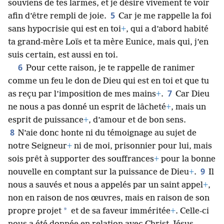
souviens de tes larmes, et je désire vivement te voir
5
afin d’être rempli de joie.
Car je me rappelle la foi
sans hypocrisie qui est en toi
+
, qui a d’abord habité
ta grand-mère Loïs et ta mère Eunice, mais qui, j’en
suis certain, est aussi en toi.
6
Pour cette raison, je te rappelle de ranimer
comme un feu le don de Dieu qui est en toi et que tu
7
as reçu par l’imposition de mes mains
+
.
Car Dieu
ne nous a pas donné un esprit de lâcheté
+
, mais un
esprit de puissance
+
, d’amour et de bon sens.
8
N’aie donc honte ni du témoignage au sujet de
notre Seigneur
+
ni de moi, prisonnier pour lui, mais
sois prêt à supporter des souffrances
+
pour la bonne
9
nouvelle en comptant sur la puissance de Dieu
+
.
Il
nous a sauvés et nous a appelés par un saint appel
+
,
non en raison de nos œuvres, mais en raison de son
*
propre projet
et de sa faveur imméritée
+
. Celle-ci