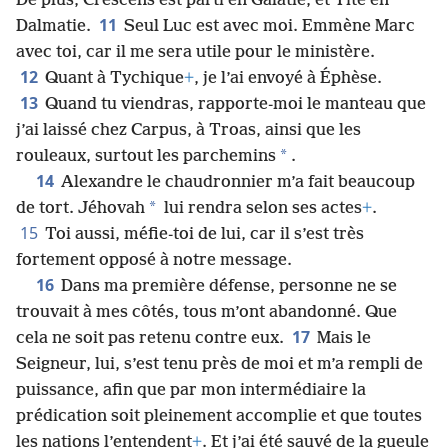
De plus, Crescens est parti en Galatie, et Tite en
11
Dalmatie.
Seul Luc est avec moi. Emmène Marc
avec toi, car il me sera utile pour le ministère.
12
Quant à Tychique
+
, je l’ai envoyé à Éphèse.
13
Quand tu viendras, rapporte-moi le manteau que
j’ai laissé chez Carpus, à Troas, ainsi que les
*
rouleaux, surtout les parchemins
.
14
Alexandre le chaudronnier m’a fait beaucoup
*
de tort. Jéhovah
lui rendra selon ses actes
+
.
15
Toi aussi, méfie-toi de lui, car il s’est très
fortement opposé à notre message.
16
Dans ma première défense, personne ne se
trouvait à mes côtés, tous m’ont abandonné. Que
17
cela ne soit pas retenu contre eux.
Mais le
Seigneur, lui, s’est tenu près de moi et m’a rempli de
puissance, afin que par mon intermédiaire la
prédication soit pleinement accomplie et que toutes
les nations l’entendent
+
. Et j’ai été sauvé de la gueule