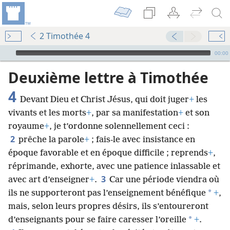
2 Timothée 4
Audio Player
00:00
Deuxième lettre à Timothée
4
Devant Dieu et Christ Jésus, qui doit juger
+
les
vivants et les morts
+
, par sa manifestation
+
et son
royaume
+
, je t’ordonne solennellement ceci :
2
prêche la parole
+
; fais-le avec insistance en
époque favorable et en époque difficile ; reprends
+
,
réprimande, exhorte, avec une patience inlassable et
3
avec art d’enseigner
+
.
Car une période viendra où
*
ils ne supporteront pas l’enseignement bénéfique
+
,
mais, selon leurs propres désirs, ils s’entoureront
*
d’enseignants pour se faire caresser l’oreille
+
.