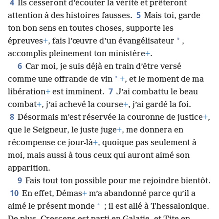
4
Ils cesseront d’écouter la vérité et prêteront
5
attention à des histoires fausses.
Mais toi, garde
ton bon sens en toutes choses, supporte les
*
épreuves
+
, fais l’œuvre d’un évangélisateur
,
accomplis pleinement ton ministère
+
.
6
Car moi, je suis déjà en train d’être versé
*
comme une offrande de vin
+
, et le moment de ma
7
libération
+
est imminent.
J’ai combattu le beau
combat
+
, j’ai achevé la course
+
, j’ai gardé la foi.
8
Désormais m’est réservée la couronne de justice
+
,
que le Seigneur, le juste juge
+
, me donnera en
récompense ce jour-là
+
, quoique pas seulement à
moi, mais aussi à tous ceux qui auront aimé son
apparition.
9
Fais tout ton possible pour me rejoindre bientôt.
10
En effet, Démas
+
m’a abandonné parce qu’il a
*
aimé le présent monde
; il est allé à Thessalonique.