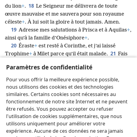
18
du lion
+
.
Le Seigneur me délivrera de toute
œuvre mauvaise et me sauvera pour son royaume
céleste
+
. À lui soit la gloire à tout jamais. Amen.
19
Adresse mes salutations à Prisca et à Aquilas
+
,
ainsi qu’à la famille d’Onésiphore
+
.
20
Éraste
+
est resté à Corinthe, et j’ai laissé
21
Trophime
+
à Milet parce qu’il était malade.
Fais
tout ton possible pour arriver avant l’hiver.
Paramètres de confidentialité
Eubule t’envoie ses salutations, ainsi que Pudens,
Linus, Claudia et tous les frères.
Pour vous offrir la meilleure expérience possible,
22
Que le Seigneur soit avec l’esprit que tu
nous utilisons des cookies et des technologies
manifestes. Que sa faveur imméritée soit avec vous.
similaires. Certains cookies sont nécessaires au
fonctionnement de notre site Internet et ne peuvent
être refusés. Vous pouvez accepter ou refuser
l'utilisation de cookies supplémentaires, que nous
utilisons uniquement pour améliorer votre
Français
Partager
Préférences
expérience. Aucune de ces données ne sera jamais
Copyright
© 2026 Watch Tower Bible and Tract Society of Pennsylvania