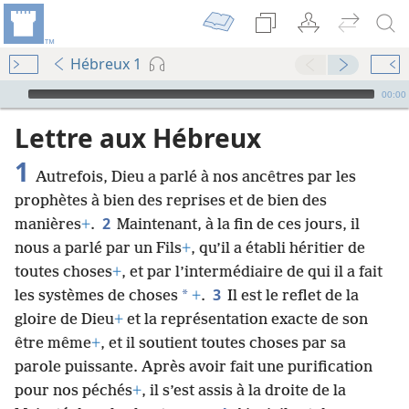
Hébreux 1
Audio Player
00:00
Lettre aux Hébreux
1
Autrefois, Dieu a parlé à nos ancêtres par les
prophètes à bien des reprises et de bien des
2
manières
+
.
Maintenant, à la fin de ces jours, il
nous a parlé par un Fils
+
, qu’il a établi héritier de
toutes choses
+
, et par l’intermédiaire de qui il a fait
3
*
les systèmes de choses
+
.
Il est le reflet de la
gloire de Dieu
+
et la représentation exacte de son
être même
+
, et il soutient toutes choses par sa
parole puissante. Après avoir fait une purification
pour nos péchés
+
, il s’est assis à la droite de la