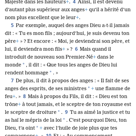
4
Majesté dans les hauteurs
+
.
Ainsi, il est devenu
d’autant plus supérieur aux anges
+
qu’il a hérité d’un
nom plus excellent que le leur
+
.
5
Par exemple, auquel des anges Dieu a-t-il jamais
dit : « Tu es mon fils ; aujourd’hui, je suis devenu ton
père
+
» ? Et encore : « Moi, je deviendrai son père, et
6
lui, il deviendra mon fils
+
» ?
Mais quand il
introduit de nouveau son Premier-Né
+
dans le
*
monde
, il dit : « Que tous les anges de Dieu lui
*
rendent hommage
. »
7
De plus, il dit à propos des anges : « Il fait de ses
*
anges des esprits, de ses ministres
+
une flamme de
8
feu
+
. »
Mais à propos du Fils, il dit : « Dieu est ton
trône
+
à tout jamais, et le sceptre de ton royaume est
9
*
le sceptre de droiture
.
Tu as aimé la justice et tu
*
as haï le mépris de la loi
. C’est pourquoi Dieu, ton
*
Dieu, t’a oint
+
avec l’huile de joie plus que tes
10