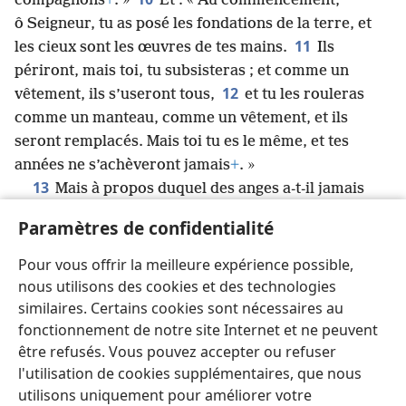
compagnons
+
. »
Et : « Au commencement,
ô Seigneur, tu as posé les fondations de la terre, et
11
les cieux sont les œuvres de tes mains.
Ils
périront, mais toi, tu subsisteras ; et comme un
12
vêtement, ils s’useront tous,
et tu les rouleras
comme un manteau, comme un vêtement, et ils
seront remplacés. Mais toi tu es le même, et tes
années ne s’achèveront jamais
+
. »
13
Mais à propos duquel des anges a-t-il jamais
dit : « Assieds-toi à ma droite jusqu’à ce que je place
Paramètres de confidentialité
tes ennemis comme un escabeau sous tes pieds
+
» ?
14
Ne sont-ils pas tous des esprits pour un saint
Pour vous offrir la meilleure expérience possible,
*
service
+
, envoyés pour servir ceux qui vont hériter
nous utilisons des cookies et des technologies
*
du salut
?
similaires. Certains cookies sont nécessaires au
fonctionnement de notre site Internet et ne peuvent
être refusés. Vous pouvez accepter ou refuser
l'utilisation de cookies supplémentaires, que nous
utilisons uniquement pour améliorer votre
Français
Partager
Préférences