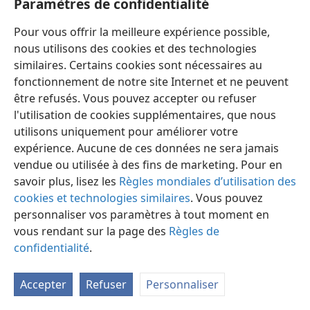
Paramètres de confidentialité
Pour vous offrir la meilleure expérience possible,
nous utilisons des cookies et des technologies
similaires. Certains cookies sont nécessaires au
fonctionnement de notre site Internet et ne peuvent
Français
Préférences
être refusés. Vous pouvez accepter ou refuser
Copyright
© 2026 Watch Tower Bible and Tract Society of Pennsylvania
l'utilisation de cookies supplémentaires, que nous
Conditions d’utilisation
Règles de confidentialité
utilisons uniquement pour améliorer votre
Paramètres de confidentialité
Se connecter
JW.ORG
expérience. Aucune de ces données ne sera jamais
vendue ou utilisée à des fins de marketing. Pour en
savoir plus, lisez les
Règles mondiales d’utilisation des
cookies et technologies similaires
. Vous pouvez
personnaliser vos paramètres à tout moment en
vous rendant sur la page des
Règles de
confidentialité
.
Accepter
Refuser
Personnaliser