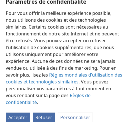
Paramètres de confidentialité
Pour vous offrir la meilleure expérience possible,
nous utilisons des cookies et des technologies
similaires. Certains cookies sont nécessaires au
fonctionnement de notre site Internet et ne peuvent
Français
Préférences
être refusés. Vous pouvez accepter ou refuser
Copyright
© 2026 Watch Tower Bible and Tract Society of Pennsylvania
l'utilisation de cookies supplémentaires, que nous
Conditions d’utilisation
Règles de confidentialité
utilisons uniquement pour améliorer votre
Paramètres de confidentialité
Se connecter
JW.ORG
expérience. Aucune de ces données ne sera jamais
vendue ou utilisée à des fins de marketing. Pour en
savoir plus, lisez les
Règles mondiales d’utilisation des
cookies et technologies similaires
. Vous pouvez
personnaliser vos paramètres à tout moment en
vous rendant sur la page des
Règles de
confidentialité
.
Accepter
Refuser
Personnaliser