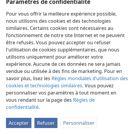
Paramètres de confidentialité
Pour vous offrir la meilleure expérience possible,
nous utilisons des cookies et des technologies
similaires. Certains cookies sont nécessaires au
fonctionnement de notre site Internet et ne peuvent
Français
Préférences
être refusés. Vous pouvez accepter ou refuser
Copyright
© 2026 Watch Tower Bible and Tract Society of Pennsylvania
l'utilisation de cookies supplémentaires, que nous
Conditions d’utilisation
Règles de confidentialité
utilisons uniquement pour améliorer votre
Paramètres de confidentialité
Se connecter
JW.ORG
expérience. Aucune de ces données ne sera jamais
vendue ou utilisée à des fins de marketing. Pour en
savoir plus, lisez les
Règles mondiales d’utilisation des
cookies et technologies similaires
. Vous pouvez
personnaliser vos paramètres à tout moment en
vous rendant sur la page des
Règles de
confidentialité
.
Accepter
Refuser
Personnaliser