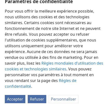
Paramètres de confidentialité
Pour vous offrir la meilleure expérience possible,
nous utilisons des cookies et des technologies
similaires. Certains cookies sont nécessaires au
fonctionnement de notre site Internet et ne peuvent
Français
Préférences
être refusés. Vous pouvez accepter ou refuser
Copyright
© 2026 Watch Tower Bible and Tract Society of Pennsylvania
l'utilisation de cookies supplémentaires, que nous
Conditions d’utilisation
Règles de confidentialité
utilisons uniquement pour améliorer votre
Paramètres de confidentialité
Se connecter
JW.ORG
expérience. Aucune de ces données ne sera jamais
vendue ou utilisée à des fins de marketing. Pour en
savoir plus, lisez les
Règles mondiales d’utilisation des
cookies et technologies similaires
. Vous pouvez
personnaliser vos paramètres à tout moment en
vous rendant sur la page des
Règles de
confidentialité
.
Accepter
Refuser
Personnaliser