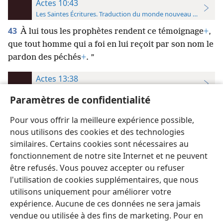
Actes 10:43
Les Saintes Écritures. Traduction du monde nouveau (avec note
43
À lui tous les prophètes rendent ce témoignage
+
,
que tout homme qui a foi en lui reçoit par son nom le
pardon des péchés
+
. ”
Actes 13:38
Les Saintes Écritures. Traduction du monde nouveau (avec note
Paramètres de confidentialité
38
“ Sachez-​le donc, frères : c’est grâce à Celui-ci
Pour vous offrir la meilleure expérience possible,
qu’un pardon des péchés vous est annoncé
+
;
nous utilisons des cookies et des technologies
similaires. Certains cookies sont nécessaires au
fonctionnement de notre site Internet et ne peuvent
être refusés. Vous pouvez accepter ou refuser
l'utilisation de cookies supplémentaires, que nous
Français
Préférences
utilisons uniquement pour améliorer votre
Copyright
© 2026 Watch Tower Bible and Tract Society of Pennsylvania
expérience. Aucune de ces données ne sera jamais
Conditions d’utilisation
Règles de confidentialité
Paramètres de confidentialité
Se connecter
JW.ORG
vendue ou utilisée à des fins de marketing. Pour en