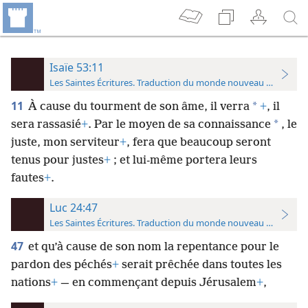
Isaïe 53:11
Les Saintes Écritures. Traduction du monde nouveau (avec note
11
*
À cause du tourment de son âme, il verra
+
, il
*
sera rassasié
+
. Par le moyen de sa connaissance
, le
juste, mon serviteur
+
, fera que beaucoup seront
tenus pour justes
+
; et lui-​même portera leurs
fautes
+
.
Luc 24:47
Les Saintes Écritures. Traduction du monde nouveau (avec note
47
et qu’à cause de son nom la repentance pour le
pardon des péchés
+
serait prêchée dans toutes les
nations
+
— en commençant depuis Jérusalem
+
,