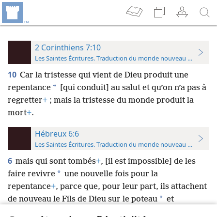
2 Corinthiens 7:10
Les Saintes Écritures. Traduction du monde nouveau (avec note
10
Car la tristesse qui vient de Dieu produit une
*
repentance
[qui conduit] au salut et qu’on n’a pas à
regretter
+
; mais la tristesse du monde produit la
mort
+
.
Hébreux 6:6
Les Saintes Écritures. Traduction du monde nouveau (avec note
6
mais qui sont tombés
+
, [il est impossible] de les
*
faire revivre
une nouvelle fois pour la
repentance
+
, parce que, pour leur part, ils attachent
*
de nouveau le Fils de Dieu sur le poteau
et
l’exposent au déshonneur public
+
.