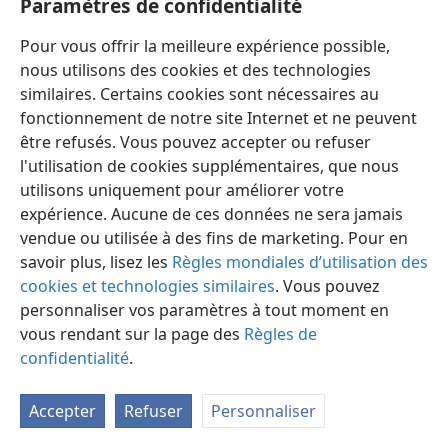
Paramètres de confidentialité
Pour vous offrir la meilleure expérience possible,
nous utilisons des cookies et des technologies
similaires. Certains cookies sont nécessaires au
fonctionnement de notre site Internet et ne peuvent
Français
Préférences
être refusés. Vous pouvez accepter ou refuser
Copyright
© 2026 Watch Tower Bible and Tract Society of Pennsylvania
l'utilisation de cookies supplémentaires, que nous
Conditions d’utilisation
Règles de confidentialité
utilisons uniquement pour améliorer votre
Paramètres de confidentialité
Se connecter
JW.ORG
expérience. Aucune de ces données ne sera jamais
vendue ou utilisée à des fins de marketing. Pour en
savoir plus, lisez les
Règles mondiales d’utilisation des
cookies et technologies similaires
. Vous pouvez
personnaliser vos paramètres à tout moment en
vous rendant sur la page des
Règles de
confidentialité
.
Accepter
Refuser
Personnaliser