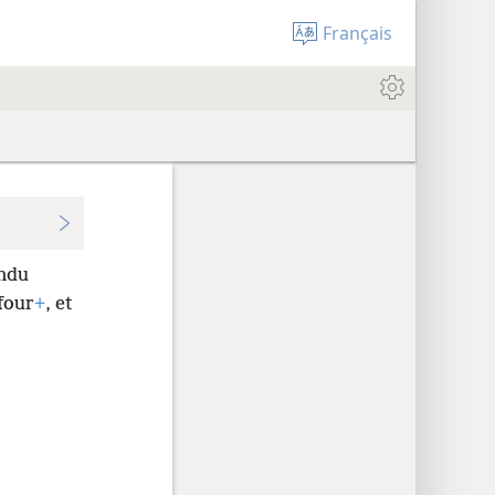
Français
endu
four
+
, et