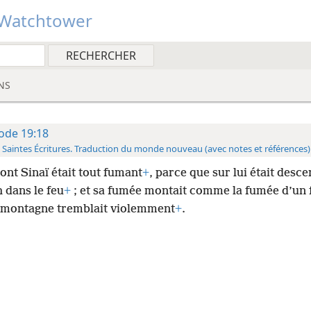
Watchtower
NS
ode 19:18
 Saintes Écritures. Traduction du monde nouveau (avec notes et références)
ont Sinaï était tout fumant
+
, parce que sur lui était desc
 dans le feu
+
; et sa fumée montait comme la fumée d’un 
a montagne tremblait violemment
+
.